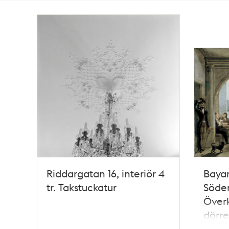
Totalt
19
träffar
Riddargatan 16, interiör 4
Bayar
tr. Takstuckatur
Söder
Överki
dörre
tobak