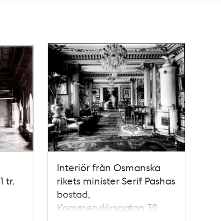
Interiör från Osmanska
 tr.
rikets minister Serif Pashas
bostad,
Kommendörsgatan 32