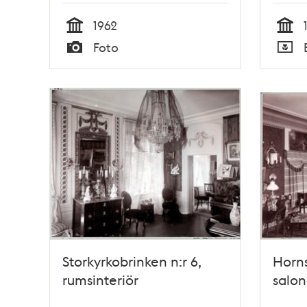
Fohm
1962
Tid
Tid
Foto
Typ
Typ
Storkyrkobrinken n:r 6,
Horns
rumsinteriör
salon