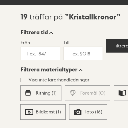
19
Kristallkronor
träffar på
Sökresultat
Filtrera tid
Från
Till
Visningsläge
Filtrer
Filtrera materialtyper
Lista
Karta
Visa inte lärarhandledningar
Ritning
(
1
)
Föremål
(
0
)
Bildkonst
(
1
)
Foto
(
16
)