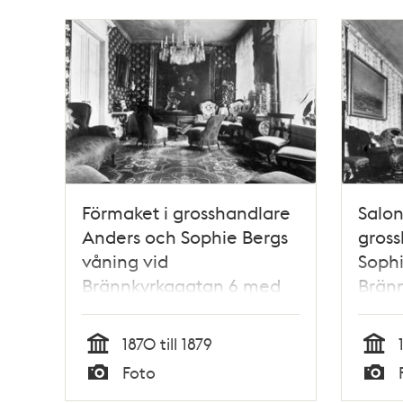
Förmaket i grosshandlare
Salon
Anders och Sophie Bergs
gross
våning vid
Sophi
Brännkyrkagatan 6 med
Bränn
en målning av familjen
Berg på fondväggen.
1870 till 1879
Tid
Tid
Foto
Typ
Typ