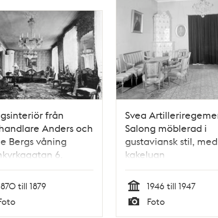
gsinteriör från
Svea Artilleriregeme
handlare Anders och
Salong möblerad i
e Bergs våning
gustaviansk stil, med
kyrkagatan 6.
kakelugn
1870 till 1879
1946 till 1947
Tid
Foto
Foto
Typ