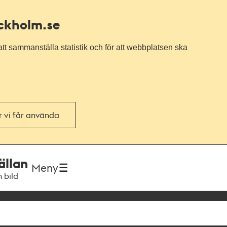
ockholm.se
tt sammanställa statistik och för att webbplatsen ska
or vi får använda
ällan
Meny
h bild