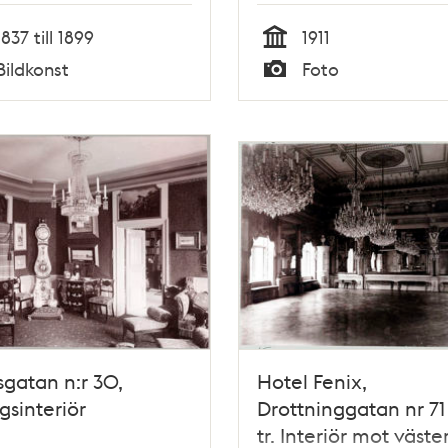
an.
1837 till 1899
1911
Tid
Bildkonst
Foto
Typ
gatan n:r 30,
Hotel Fenix,
gsinteriör
Drottninggatan nr 71 
tr. Interiör mot väste