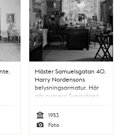
nte.
Mäster Samuelsgatan 40.
Harry Nordensons
belysningsarmatur. Här
går numera Sveavägen
norr om Sergels Torg
1953
Tid
Foto
Typ