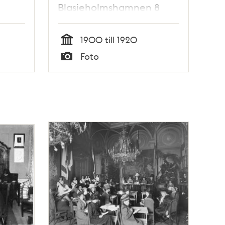
Blasieholmshamnen 8
1900 till 1920
Tid
Foto
Typ