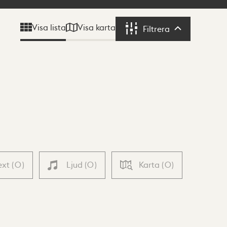
Visa karta
Visa lista
Filtrera
Filtrera
ext
(
0
)
Ljud
(
0
)
Karta
(
0
)