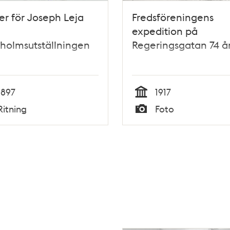
r för Joseph Leja
Fredsföreningens
expedition på
holmsutställningen
Regeringsgatan 74 år
1897
1917
Tid
Ritning
Foto
Typ