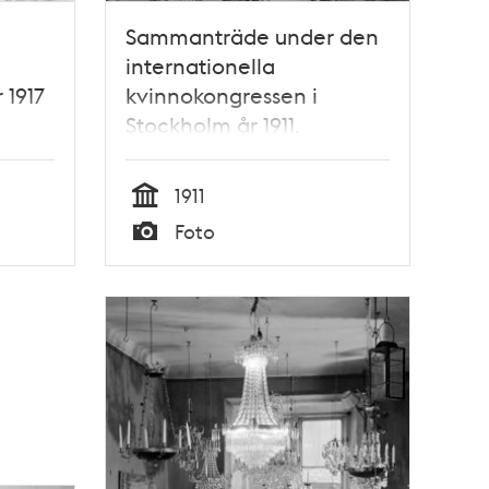
Sammanträde under den
internationella
 1917
kvinnokongressen i
Stockholm år 1911.
1911
Tid
Foto
Typ