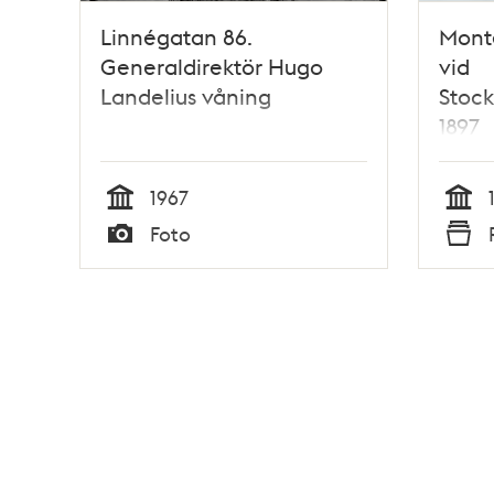
Linnégatan 86.
Monte
Generaldirektör Hugo
vid
Landelius våning
Stock
1897
1967
Tid
Tid
Foto
Typ
Typ