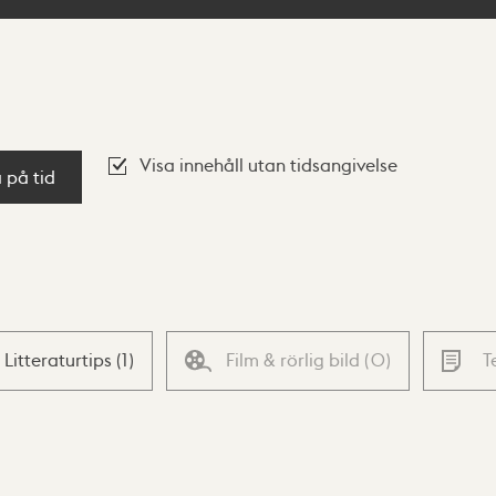
Visa innehåll utan tidsangivelse
a på tid
Litteraturtips
(
1
)
Film & rörlig bild
(
0
)
T