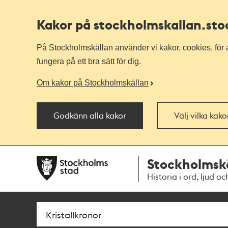
Kakor på stockholmskallan
.st
På Stockholmskällan använder vi kakor, cookies, för a
fungera på ett bra sätt för dig.
Om kakor på Stockholmskällan
Godkänn alla kakor
Välj vilka kak
Till
Till
Stockholmsk
navigationen
huvudinnehållet
Historia i ord, ljud oc
Sök
Fritextsök