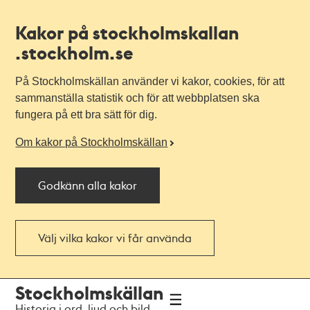
Kakor på stockholmskallan
.stockholm.se
På Stockholmskällan använder vi kakor, cookies, för att
sammanställa statistik och för att webbplatsen ska
fungera på ett bra sätt för dig.
Om kakor på Stockholmskällan
Godkänn alla kakor
Välj vilka kakor vi får använda
Till
Till
Stockholmskällan
navigationen
huvudinnehållet
Historia i ord, ljud och bild