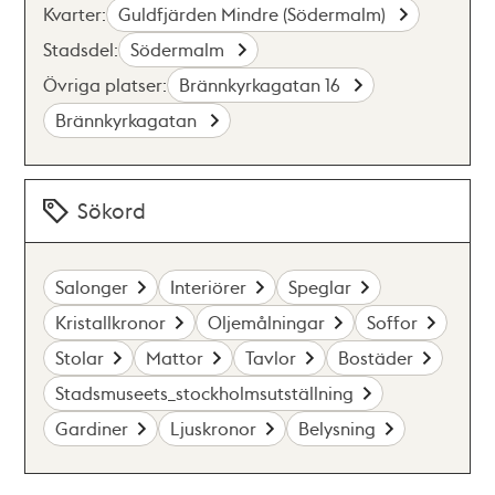
Kvarter:
Guldfjärden Mindre (Södermalm)
Stadsdel:
Södermalm
Övriga platser:
Brännkyrkagatan 16
Brännkyrkagatan
Sökord
Salonger
Interiörer
Speglar
Kristallkronor
Oljemålningar
Soffor
Stolar
Mattor
Tavlor
Bostäder
Stadsmuseets_stockholmsutställning
Gardiner
Ljuskronor
Belysning