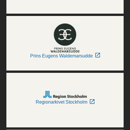
Prins Eugens Waldemarsudde
Regionarkivet Stockholm