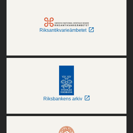
Riksantikvarieämbetet
Riksbankens arkiv