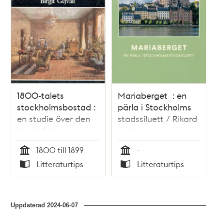
teman
1800-talets
Mariaberget : en
stockholmsbostad :
pärla i Stockholms
en studie över den
stadssiluett / Rikard
borgerliga
Larsson
bostadens
1800 till 1899
-
planlösning i
Tid
Tid
Litteraturtips
Litteraturtips
hyreshusen / Birgit
Typ
Typ
Gejvall
Uppdaterad
2024-06-07