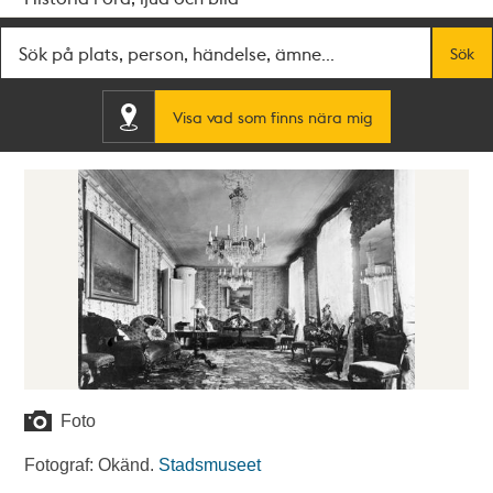
Fritextsök
Sök
Visa vad som finns nära mig
Foto
Fotograf: Okänd.
Stadsmuseet