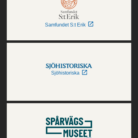
Samfundet S:t Erik
Sjöhistoriska