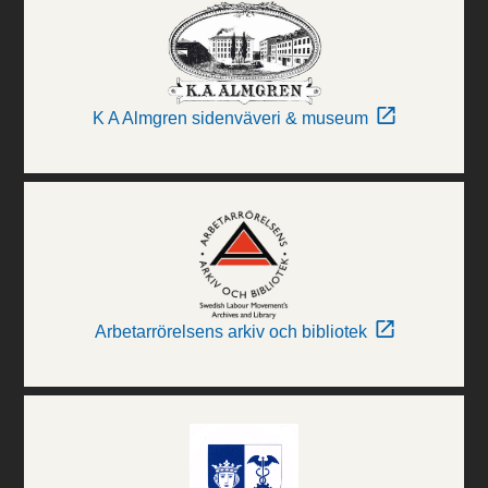
K A Almgren sidenväveri & museum
Arbetarrörelsens arkiv och bibliotek