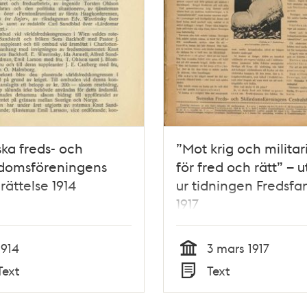
ka freds- och
”Mot krig och militar
edomsföreningens
för fred och rätt” – 
rättelse 1914
ur tidningen Fredsfa
1917
1914
3 mars 1917
Tid
Text
Text
Typ