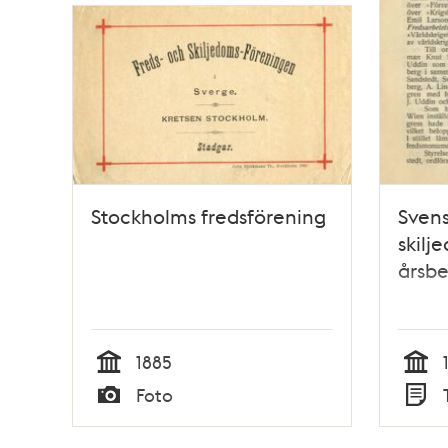
Stockholms fredsförening
Svens
skilj
årsbe
1885
Tid
Tid
Foto
Typ
Typ