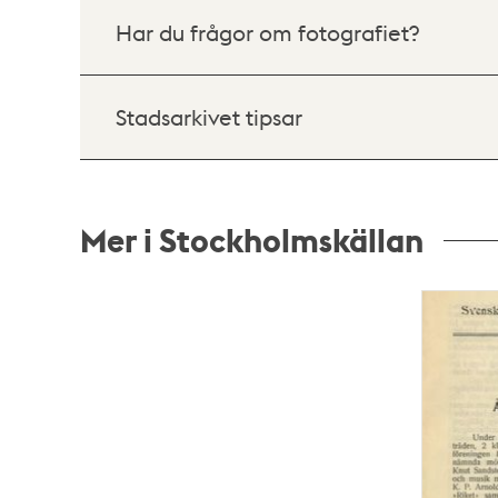
Har du frågor om fotografiet?
Stadsarkivet tipsar
Mer i Stockholmskällan
Relaterade
poster
och
teman