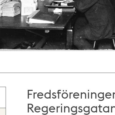
Fredsföreninge
Regeringsgatan 