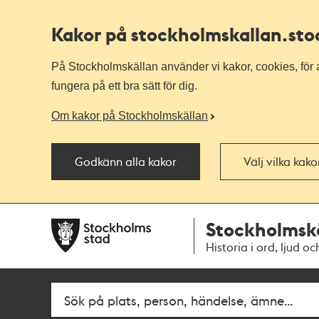
Kakor på stockholmskallan
.st
På Stockholmskällan använder vi kakor, cookies, för a
fungera på ett bra sätt för dig.
Om kakor på Stockholmskällan
Godkänn alla kakor
Välj vilka kak
Till
Till
Stockholmsk
navigationen
huvudinnehållet
Historia i ord, ljud oc
Fritextsök