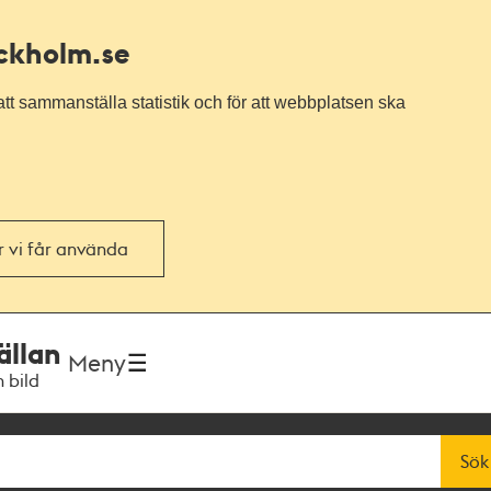
ockholm.se
tt sammanställa statistik och för att webbplatsen ska
or vi får använda
ällan
Meny
h bild
Sök