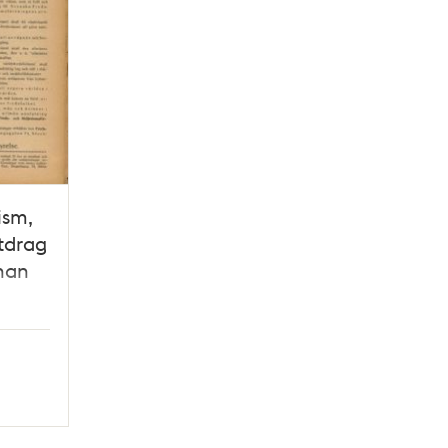
ism,
utdrag
nan