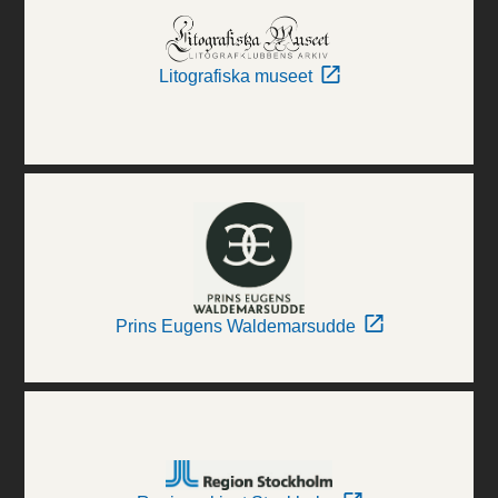
Litografiska museet
Prins Eugens Waldemarsudde