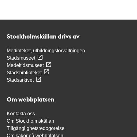
Kontakt
Stockholmskällan
Stockholmskällan drivs av
Medioteket, utbildningsförvaltningen
Stadsmuseet
Medeltidsmuseet
Stadsbiblioteket
Stadsarkivet
Om webbplatsen
Kontakta oss
Om Stockholmskällan
Tillgänglighetsredogörelse
Om kakor på webbplatsen