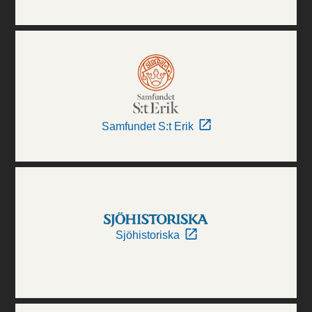
Samfundet S:t Erik
Sjöhistoriska