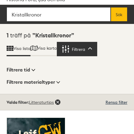
Sök
Fritextsök
Sök
Sökresultat
1
träff på
Kristallkronor
Visa karta
Visa lista
Filtrera
Filtrera
Filtrera tid
Filtrera materialtyper
Visningsläge
Totalt
Valda filter:
Litteraturtips
Rensa filter
1
träffar
Lista
Karta