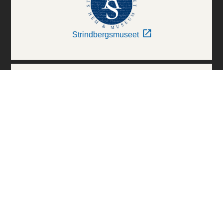
Strindbergsmuseet
Thielska Galleriet
Världskulturmuseerna