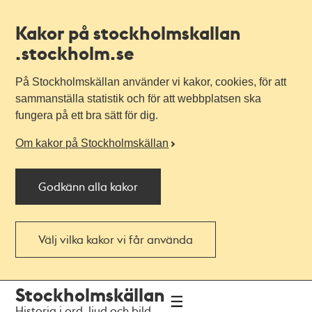
Kakor på stockholmskallan
.stockholm.se
På Stockholmskällan använder vi kakor, cookies, för att
sammanställa statistik och för att webbplatsen ska
fungera på ett bra sätt för dig.
Om kakor på Stockholmskällan
Godkänn alla kakor
Välj vilka kakor vi får använda
Till
Till
Stockholmskällan
navigationen
huvudinnehållet
Historia i ord, ljud och bild