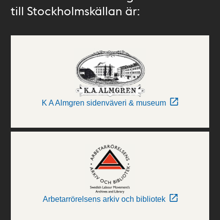
till Stockholmskällan är:
K A Almgren sidenväveri & museum
Arbetarrörelsens arkiv och bibliotek