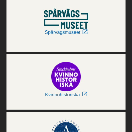
Spårvägsmuseet
Kvinnohistoriska