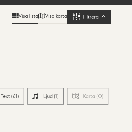
Visa karta
Visa lista
Filtrera
Filtrera
Text
(
61
)
Ljud
(
1
)
Karta
(
0
)