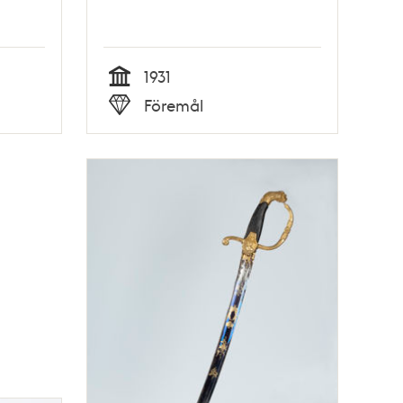
1931
Tid
Föremål
Typ