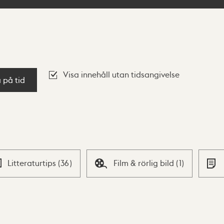
Visa innehåll utan tidsangivelse
a på tid
Litteraturtips
(
36
)
Film & rörlig bild
(
1
)