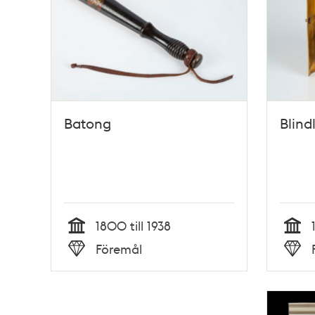
Batong
Blind
1800 till 1938
Tid
Tid
Föremål
Typ
Typ