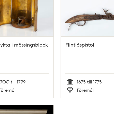
lykta i mässingsbleck
Flintlåspistol
1700 till 1799
1675 till 1775
Tid
Föremål
Föremål
Typ