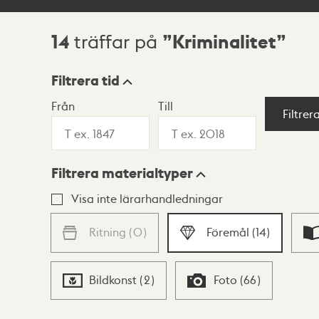
14
Kriminalitet
träffar på
Sökresultat
Filtrera tid
Från
Till
Visningsläge
Filtrer
Filtrera materialtyper
Lista
Karta
Visa inte lärarhandledningar
Ritning
(
0
)
Föremål
(
14
)
Bildkonst
(
2
)
Foto
(
66
)