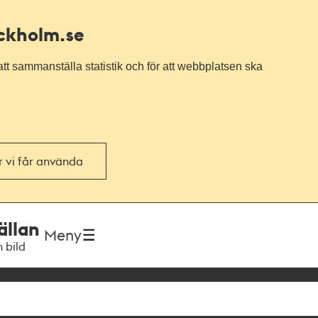
ockholm.se
tt sammanställa statistik och för att webbplatsen ska
or vi får använda
ällan
Meny
h bild