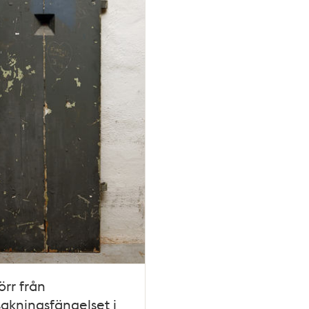
örr från
akningsfängelset i