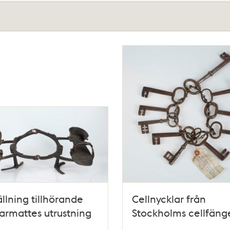
ällning tillhörande
Cellnycklar från
rmattes utrustning
Stockholms cellfäng