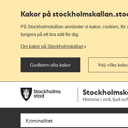
Kakor på stockholmskallan
.st
På Stockholmskällan använder vi kakor, cookies, för a
fungera på ett bra sätt för dig.
Om kakor på Stockholmskällan
Godkänn alla kakor
Välj vilka kak
Till
Till
Stockholmsk
navigationen
huvudinnehållet
Historia i ord, ljud oc
Sök
Fritextsök