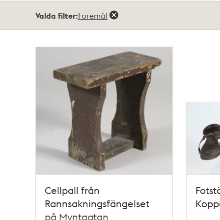
Totalt
Valda filter:
Föremål
14
träffar
Cellpall från
Fotst
Rannsakningsfängelset
Koppa
på Myntgatan