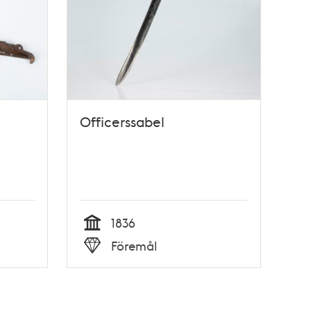
Officerssabel
1836
Tid
Föremål
Typ