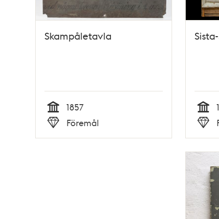
Skampåletavla
Sista
1857
Tid
Tid
Föremål
Typ
Typ