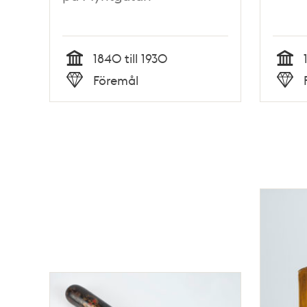
1840 till 1930
Tid
Tid
Föremål
Typ
Typ