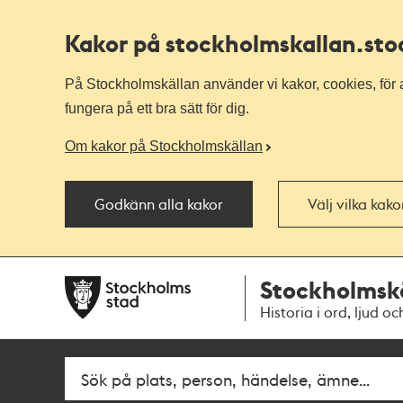
Kakor på stockholmskallan
.st
På Stockholmskällan använder vi kakor, cookies, för a
fungera på ett bra sätt för dig.
Om kakor på Stockholmskällan
Godkänn alla kakor
Välj vilka kak
Till
Till
Stockholmsk
navigationen
huvudinnehållet
Historia i ord, ljud oc
Fritextsök