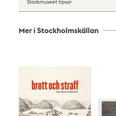
Stadsmuseet tipsar
Mer i Stockholmskällan
Relaterade
poster
och
teman