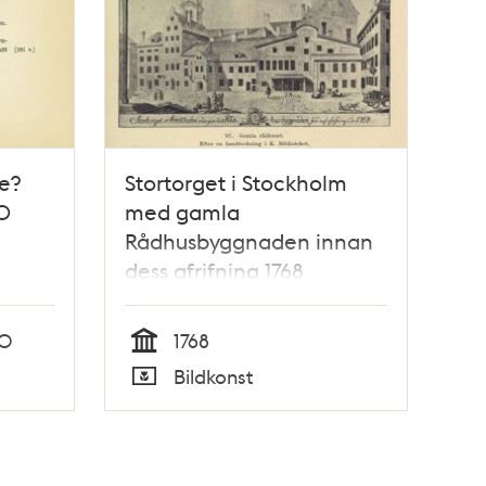
e?
Stortorget i Stockholm
0
med gamla
Rådhusbyggnaden innan
dess afrifning 1768
70
1768
Tid
Bildkonst
Typ