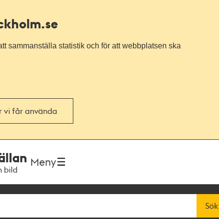
ockholm.se
tt sammanställa statistik och för att webbplatsen ska
or vi får använda
ällan
Meny
h bild
Sök