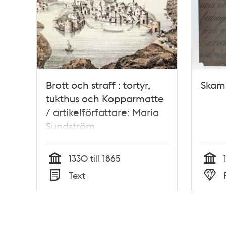
Brott och straff : tortyr,
Skam
tukthus och Kopparmatte
/ artikelförfattare: Maria
Sundström
1330 till 1865
Tid
Tid
Text
Typ
Typ