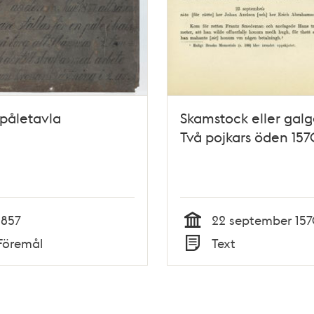
påletavla
Skamstock eller galg
Två pojkars öden 157
1857
22 september 15
Tid
Föremål
Text
Typ