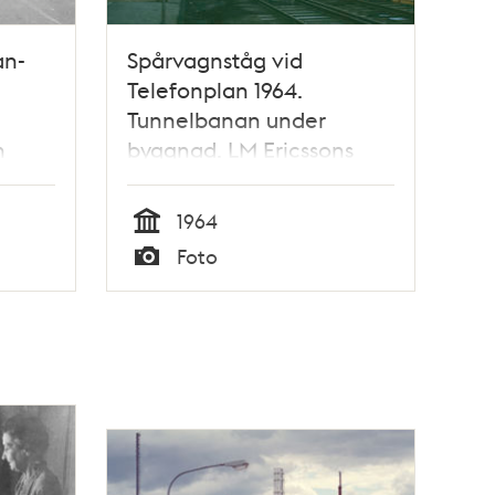
an-
Spårvagnståg vid
Telefonplan 1964.
n
Tunnelbanan under
n
byggnad. LM Ericssons
kontorshus i bakgrunden
v.
1964
en kör
Tid
Foto
ot
Typ