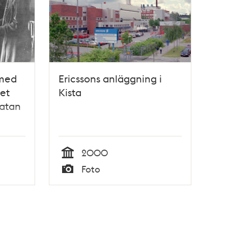
 med
Ericssons anläggning i
set
Kista
gatan
5 vid
 38,
2000
ten
Tid
Foto
Typ