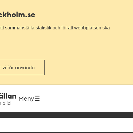
ockholm.se
tt sammanställa statistik och för att webbplatsen ska
or vi får använda
ällan
Meny
h bild