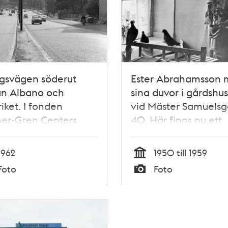
gsvägen söderut
Ester Abrahamsson
an Albano och
sina duvor i gårdshu
riket. I fonden
vid Mäster Samuels
er-Gren Centers
40. Här finns nu ett
rshus i 25 våningar.
kontorshus byggt 196
Mäster Samuelsgatan
1962
1950 till 1959
fortfarande i kv. Put
Tid
Foto
Foto
Typ