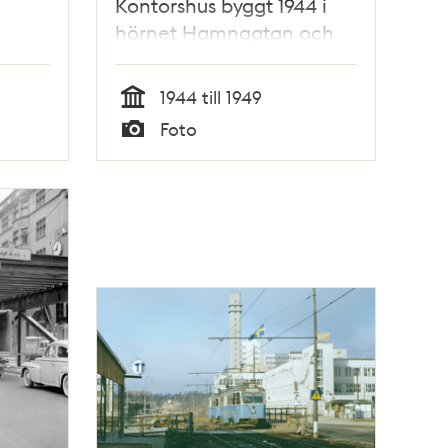
Kontorshus byggt 1944 i
hörnet Hamngatan och
Kungsträdgårdsgatan
1944 till 1949
Tid
Foto
Typ