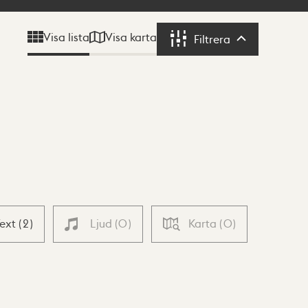
Visa karta
Visa lista
Filtrera
Filtrera
Text
(
2
)
Ljud
(
0
)
Karta
(
0
)