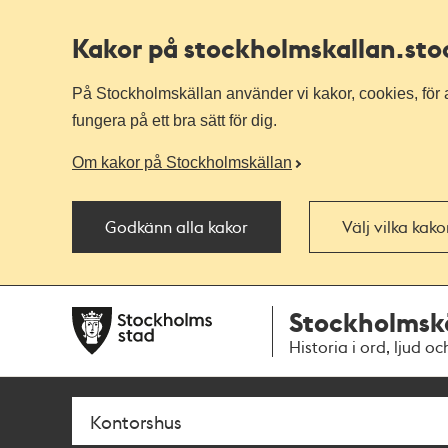
Kakor på stockholmskallan
.st
På Stockholmskällan använder vi kakor, cookies, för a
fungera på ett bra sätt för dig.
Om kakor på Stockholmskällan
Godkänn alla kakor
Välj vilka kak
Till
Till
Stockholmsk
navigationen
huvudinnehållet
Historia i ord, ljud oc
Sök
Fritextsök