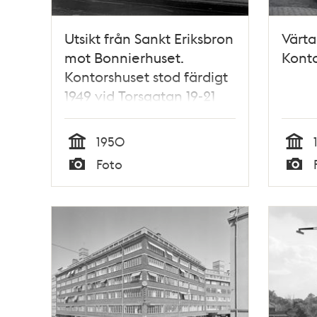
Utsikt från Sankt Eriksbron
Värta
mot Bonnierhuset.
Konto
Kontorshuset stod färdigt
1949 vid Torsgatan 19-21
1950
Tid
Tid
Foto
Typ
Typ