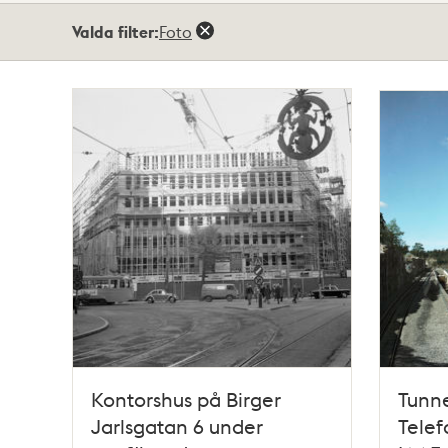
Totalt
Valda filter:
Foto
27
träffar
Kontorshus på Birger
Tunn
Jarlsgatan 6 under
Telef