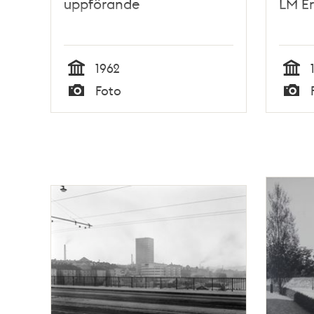
uppförande
LM Er
1962
Tid
Tid
Foto
Typ
Typ