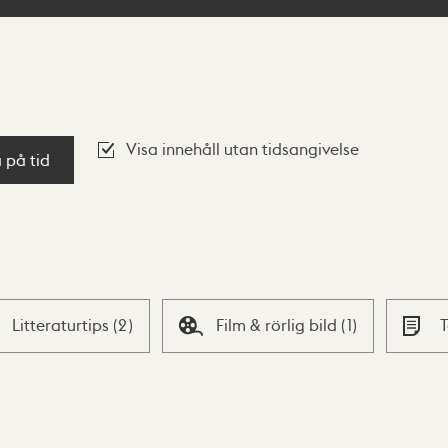
Visa innehåll utan tidsangivelse
a på tid
Litteraturtips
(
2
)
Film & rörlig bild
(
1
)