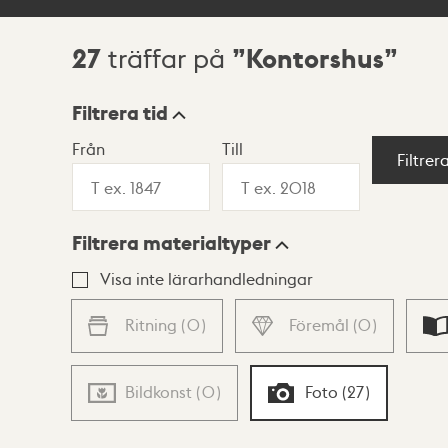
27
Kontorshus
träffar på
Sökresultat
Filtrera tid
Från
Till
Visningsläge
Filtrer
Filtrera materialtyper
Lista
Karta
Visa inte lärarhandledningar
Ritning
(
0
)
Föremål
(
0
)
Bildkonst
(
0
)
Foto
(
27
)