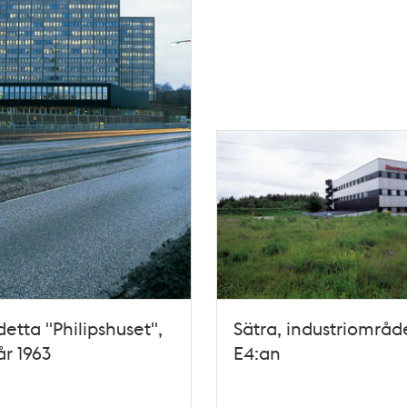
detta "Philipshuset",
Sätra, industriområd
r 1963
E4:an