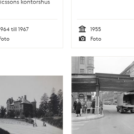
icssons kontorshus
1964 till 1967
1955
Tid
Foto
Foto
Typ