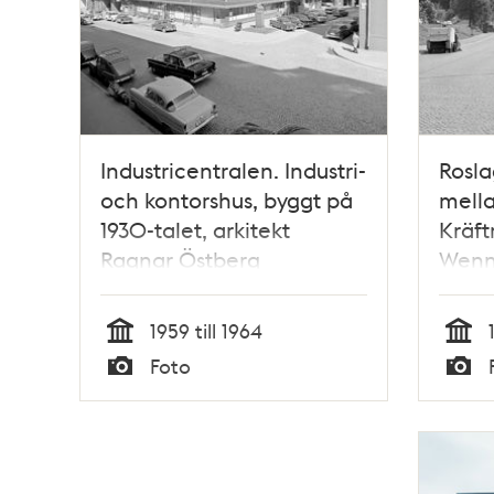
Industricentralen. Industri-
Rosla
och kontorshus, byggt på
mell
1930-talet, arkitekt
Kräft
Ragnar Östberg
Wenn
konto
1959 till 1964
Tid
Tid
Foto
Typ
Typ