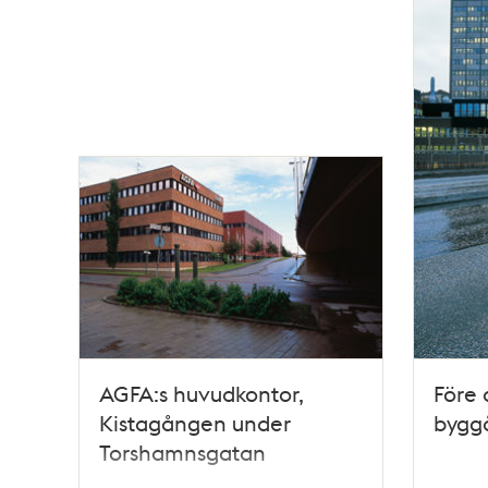
AGFA:s huvudkontor,
Före 
Kistagången under
byggå
Torshamnsgatan