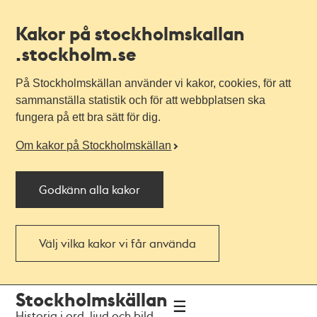
Kakor på stockholmskallan
.stockholm.se
På Stockholmskällan använder vi kakor, cookies, för att
sammanställa statistik och för att webbplatsen ska
fungera på ett bra sätt för dig.
Om kakor på Stockholmskällan
Godkänn alla kakor
Välj vilka kakor vi får använda
Till
Till
Stockholmskällan
navigationen
huvudinnehållet
Historia i ord, ljud och bild