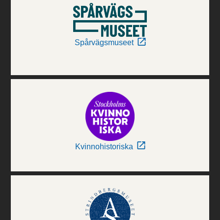
Spårvägsmuseet
Kvinnohistoriska