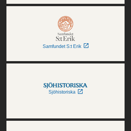
Samfundet S:t Erik
Sjöhistoriska