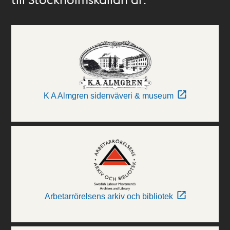
K A Almgren sidenväveri & museum
Arbetarrörelsens arkiv och bibliotek