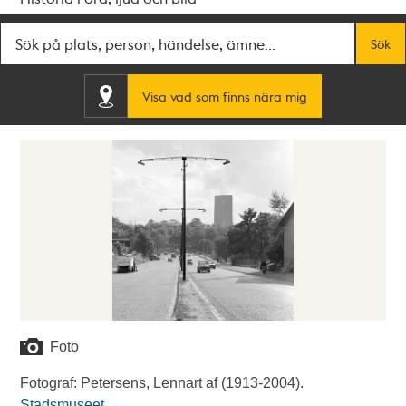
Fritextsök
Sök
Visa vad som finns nära mig
Foto
Fotograf: Petersens, Lennart af (1913-2004).
Stadsmuseet