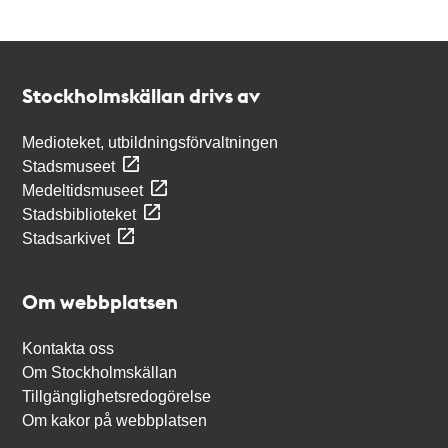
Kontakt
Stockholmskällan
Stockholmskällan drivs av
Medioteket, utbildningsförvaltningen
Stadsmuseet
Medeltidsmuseet
Stadsbiblioteket
Stadsarkivet
Om webbplatsen
Kontakta oss
Om Stockholmskällan
Tillgänglighetsredogörelse
Om kakor på webbplatsen