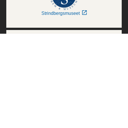
Strindbergsmuseet
Thielska Galleriet
Världskulturmuseerna