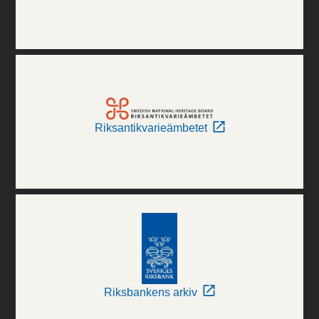
Riksantikvarieämbetet
Riksbankens arkiv