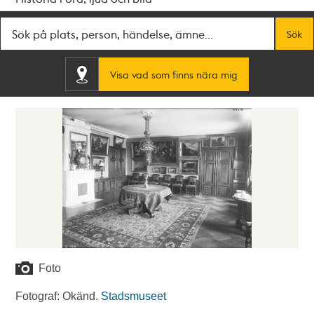
Fritextsök
Sök
Visa vad som finns nära mig
Foto
Fotograf: Okänd.
Stadsmuseet