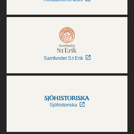
Samfundet S:t Erik
Sjöhistoriska