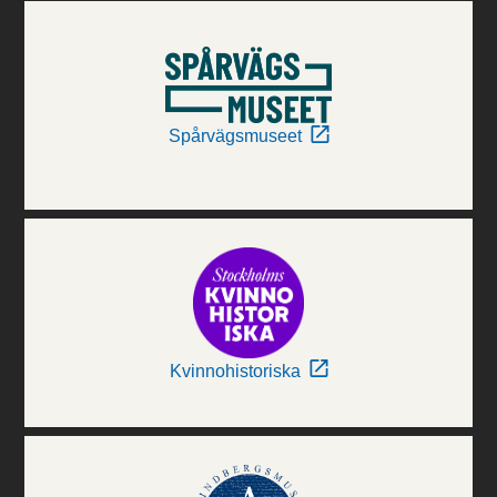
Spårvägsmuseet
Kvinnohistoriska