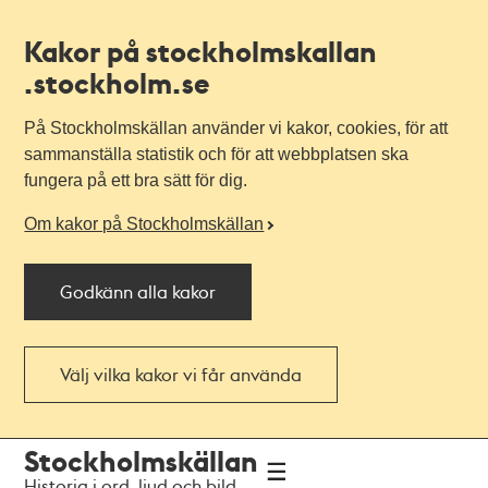
Kakor på stockholmskallan
.stockholm.se
På Stockholmskällan använder vi kakor, cookies, för att
sammanställa statistik och för att webbplatsen ska
fungera på ett bra sätt för dig.
Om kakor på Stockholmskällan
Godkänn alla kakor
Välj vilka kakor vi får använda
Till
Till
Stockholmskällan
navigationen
huvudinnehållet
Historia i ord, ljud och bild