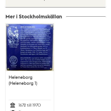
Mer i Stockholmskällan
Relaterade
poster
och
teman
Heleneborg
(Heleneborg 1)
1672 till 1970
Tid