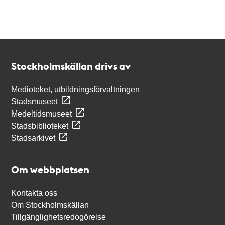
Kontakt
Stockholmskällan
Stockholmskällan drivs av
Medioteket, utbildningsförvaltningen
Stadsmuseet
Medeltidsmuseet
Stadsbiblioteket
Stadsarkivet
Om webbplatsen
Kontakta oss
Om Stockholmskällan
Tillgänglighetsredogörelse