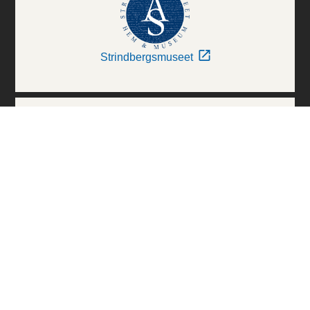
Strindbergsmuseet
Thielska Galleriet