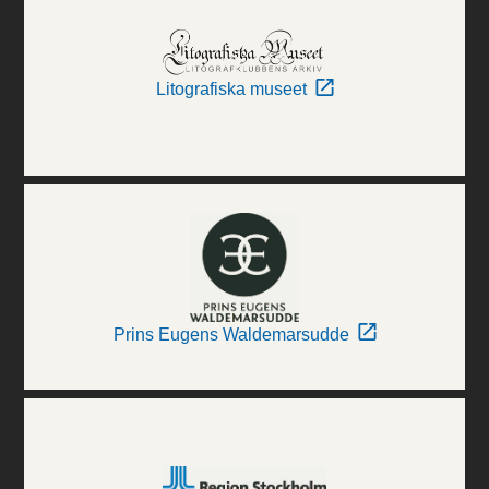
Litografiska museet
Prins Eugens Waldemarsudde