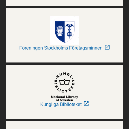
Föreningen Stockholms Företagsminnen
Kungliga Biblioteket