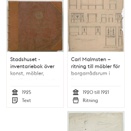
Stadshuset -
Carl Malmsten –
inventariebok över
ritning till möbler för
konst, möbler,
borgarrådsrum i
textilier och armatur
Stadshuset
1925
1925
1920 till 1921
Tid
Tid
Text
Ritning
Typ
Typ