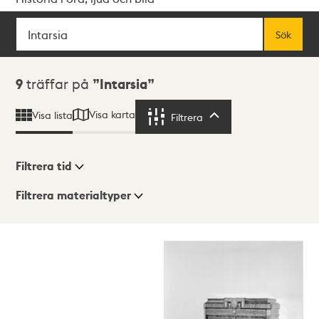
Sök
Fritextsök
Sök
Sökresultat
9
träffar på
Intarsia
Visa karta
Visa lista
Filtrera
Filtrera
Filtrera tid
Filtrera materialtyper
Visningsläge
Totalt
9
träffar
Lista
Karta