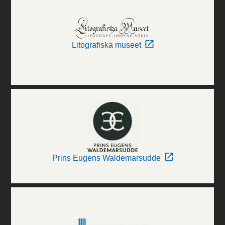
Litografiska museet
Prins Eugens Waldemarsudde