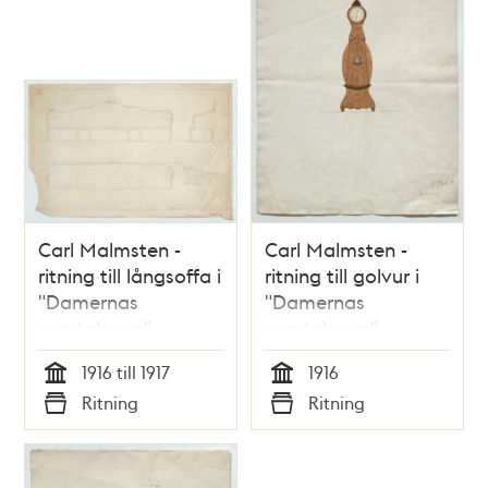
Carl Malmsten -
Carl Malmsten -
ritning till långsoffa i
ritning till golvur i
"Damernas
"Damernas
samtalsrum",
samtalsrum",
Stadshuset
Stadshuset
1916 till 1917
1916
Tid
Tid
Ritning
Ritning
Typ
Typ