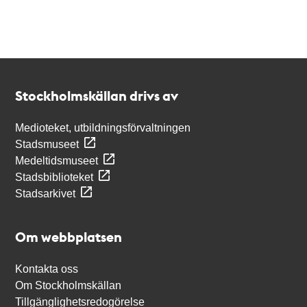
Kontakt
Stockholmskällan
Stockholmskällan drivs av
Medioteket, utbildningsförvaltningen
Stadsmuseet
Medeltidsmuseet
Stadsbiblioteket
Stadsarkivet
Om webbplatsen
Kontakta oss
Om Stockholmskällan
Tillgänglighetsredogörelse