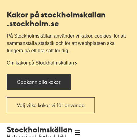
Kakor på stockholmskallan
.stockholm.se
På Stockholmskällan använder vi kakor, cookies, för att
sammanställa statistik och för att webbplatsen ska
fungera på ett bra sätt för dig.
Om kakor på Stockholmskällan
Godkänn alla kakor
Välj vilka kakor vi får använda
Till
Till
Stockholmskällan
navigationen
huvudinnehållet
Historia i ord, ljud och bild