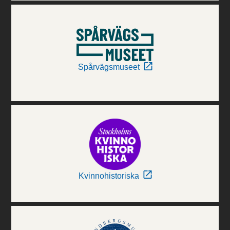
Spårvägsmuseet
Kvinnohistoriska