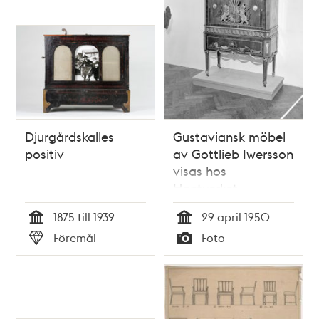
Djurgårdskalles
Gustaviansk möbel
positiv
av Gottlieb Iwersson
visas hos
Hantverket,
Hantverksföreningen
1875 till 1939
29 april 1950
Tid
Tid
Föremål
Foto
Typ
Typ