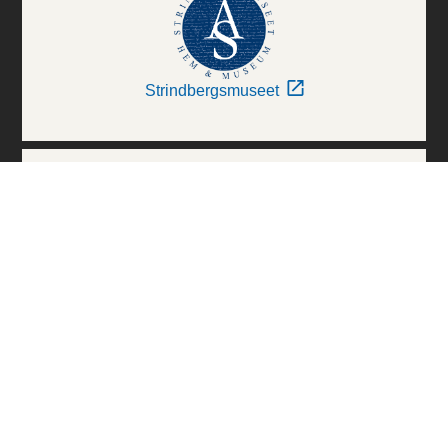
Strindbergsmuseet
Thielska Galleriet