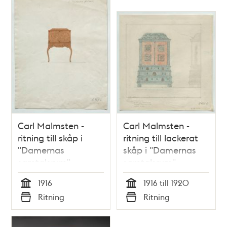
Carl Malmsten -
Carl Malmsten -
ritning till skåp i
ritning till lackerat
"Damernas
skåp i "Damernas
samtalsrum",
samtalsrum",
Stadshuset
Stadshuset
1916
1916 till 1920
Tid
Tid
Ritning
Ritning
Typ
Typ