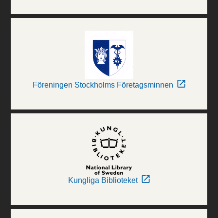
Föreningen Stockholms Företagsminnen
Kungliga Biblioteket