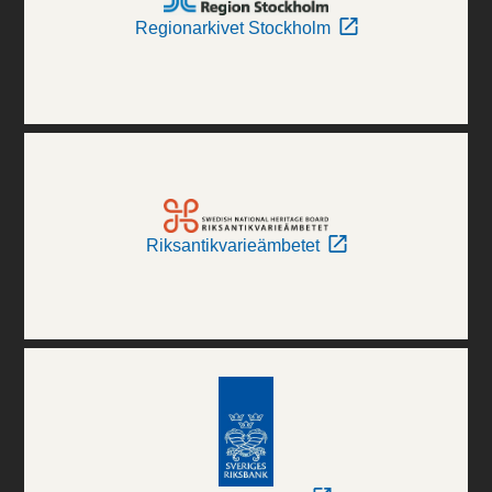
Regionarkivet Stockholm
Riksantikvarieämbetet