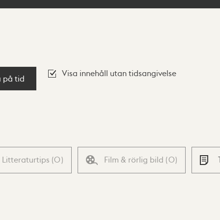
Visa innehåll utan tidsangivelse
a på tid
Litteraturtips
(
0
)
Film & rörlig bild
(
0
)