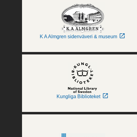
K A Almgren sidenväveri & museum
Kungliga Biblioteket