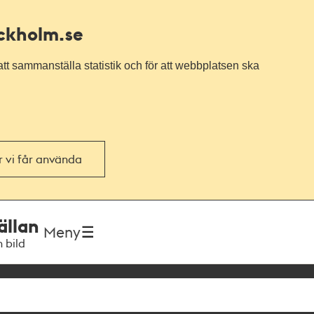
ockholm.se
tt sammanställa statistik och för att webbplatsen ska
or vi får använda
ällan
Meny
h bild