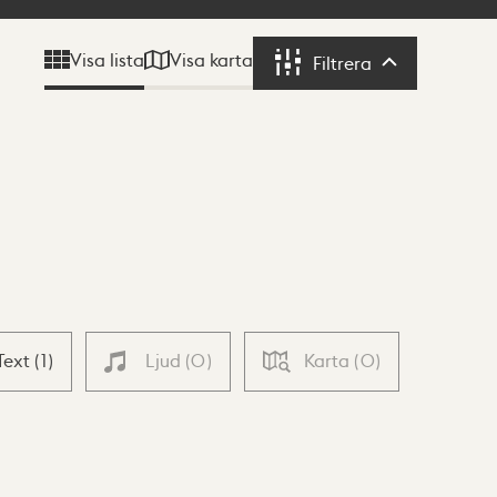
Visa karta
Visa lista
Filtrera
Filtrera
Text
(
1
)
Ljud
(
0
)
Karta
(
0
)