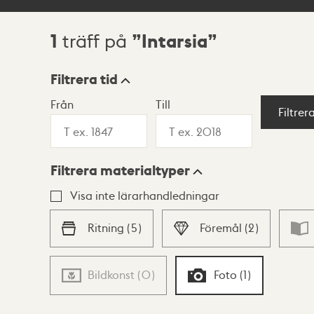
1
Intarsia
träff på
Sökresultat
Filtrera tid
Från
Till
Visningsläge
Filtrer
Filtrera materialtyper
Lista
Karta
Visa inte lärarhandledningar
Ritning
(
5
)
Föremål
(
2
)
Bildkonst
(
0
)
Foto
(
1
)