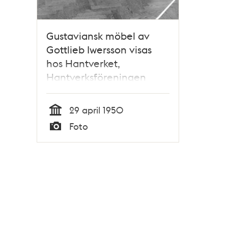
Gustaviansk möbel av
Gottlieb Iwersson visas
hos Hantverket,
Hantverksföreningen
29 april 1950
Tid
Foto
Typ