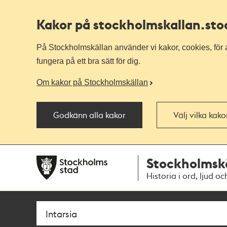
Kakor på stockholmskallan
.st
På Stockholmskällan använder vi kakor, cookies, för a
fungera på ett bra sätt för dig.
Om kakor på Stockholmskällan
Godkänn alla kakor
Välj vilka kak
Till
Till
Stockholmsk
navigationen
huvudinnehållet
Historia i ord, ljud oc
Sök
Fritextsök