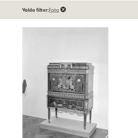
Totalt
Valda filter:
Foto
1
träffar