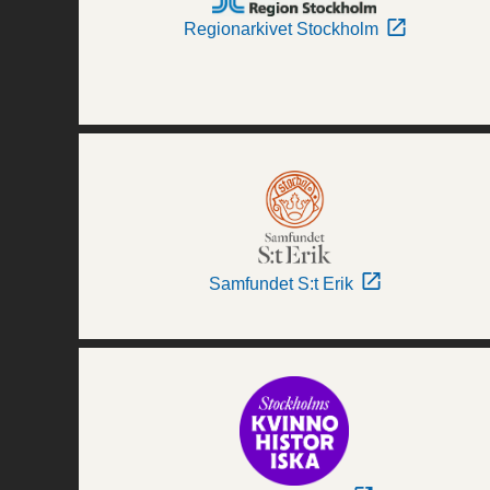
Regionarkivet Stockholm
Samfundet S:t Erik