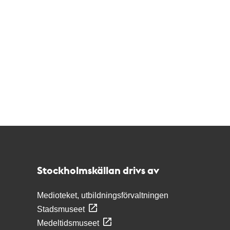
Kontakt
Stockholmskällan
Stockholmskällan drivs av
Medioteket, utbildningsförvaltningen
Stadsmuseet
Medeltidsmuseet