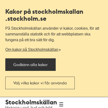
Kakor på stockholmskallan
.stockholm.se
På Stockholmskällan använder vi kakor, cookies, för att
sammanställa statistik och för att webbplatsen ska
fungera på ett bra sätt för dig.
Om kakor på Stockholmskällan
Godkänn alla kakor
Välj vilka kakor vi får använda
Till
Till
Stockholmskällan
navigationen
huvudinnehållet
Historia i ord, ljud och bild