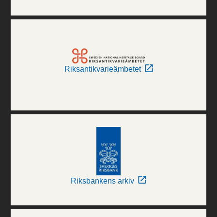
Riksantikvarieämbetet
Riksbankens arkiv