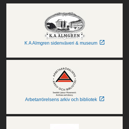
K A Almgren sidenväveri & museum
Arbetarrörelsens arkiv och bibliotek