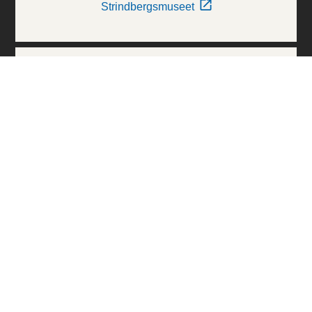
Strindbergsmuseet
Thielska Galleriet
Världskulturmuseerna