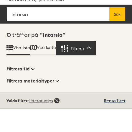
Sök
Fritextsök
Sök
Sökresultat
0
träffar på
Intarsia
Visa karta
Visa lista
Filtrera
Filtrera
Filtrera tid
Filtrera materialtyper
Visningsläge
Totalt
Valda filter:
Litteraturtips
Rensa filter
0
träffar
Lista
Karta