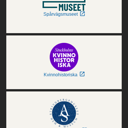
Spårvägsmuseet
Kvinnohistoriska