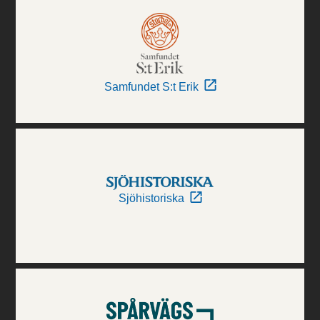
Samfundet S:t Erik
Sjöhistoriska