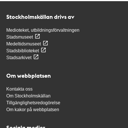
Kontakt
Stockholmskällan
Stockholmskällan drivs av
Medioteket, utbildningsförvaltningen
Stadsmuseet
Medeltidsmuseet
Stadsbiblioteket
Stadsarkivet
Om webbplatsen
Kontakta oss
Om Stockholmskällan
Tillgänglighetsredogörelse
Om kakor på webbplatsen
Sociala medier