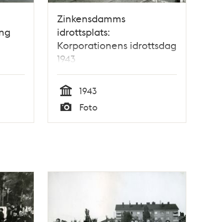
Zinkensdamms
ing
idrottsplats:
Korporationens idrottsdag
1943
1943
Tid
Foto
Typ