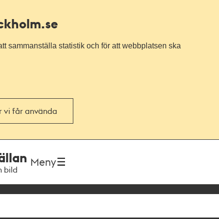
ockholm.se
tt sammanställa statistik och för att webbplatsen ska
or vi får använda
ällan
Meny
h bild