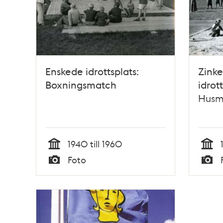
Enskede idrottsplats:
Zink
Boxningsmatch
idrott
Husm
1940 till 1960
Tid
Tid
Foto
Typ
Typ