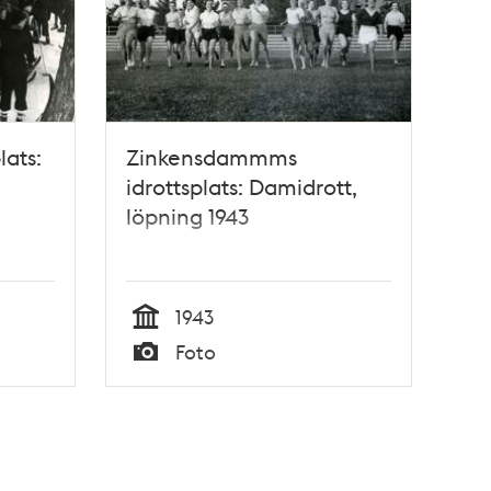
lats:
Zinkensdammms
idrottsplats: Damidrott,
löpning 1943
1943
Tid
Foto
Typ