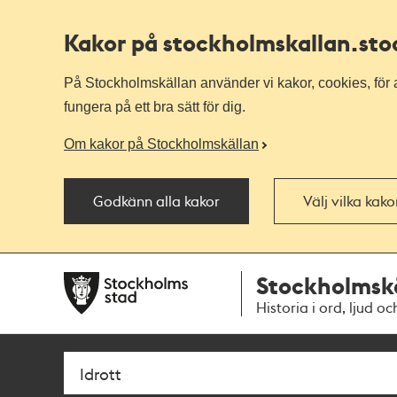
Kakor på stockholmskallan
.st
På Stockholmskällan använder vi kakor, cookies, för a
fungera på ett bra sätt för dig.
Om kakor på Stockholmskällan
Godkänn alla kakor
Välj vilka kak
Till
Till
Stockholmsk
navigationen
huvudinnehållet
Historia i ord, ljud oc
Sök
Fritextsök