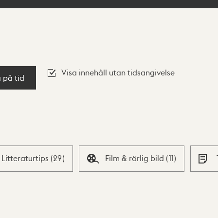
Visa innehåll utan tidsangivelse
a på tid
Litteraturtips
(
29
)
Film & rörlig bild
(
11
)