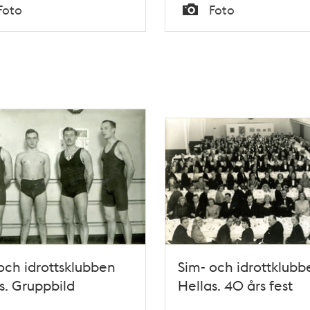
Tid
Foto
Foto
rmalm
Typ
och idrottsklubben
Sim- och idrottklubb
s. Gruppbild
Hellas. 40 års fest