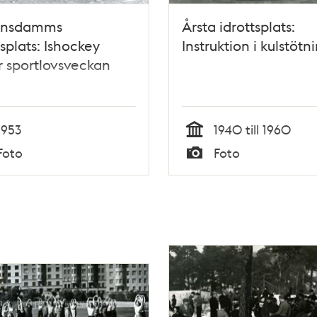
ensdamms
Årsta idrottsplats:
tsplats: Ishockey
Instruktion i kulstötn
 sportlovsveckan
1953
1940 till 1960
Tid
Foto
Foto
Typ