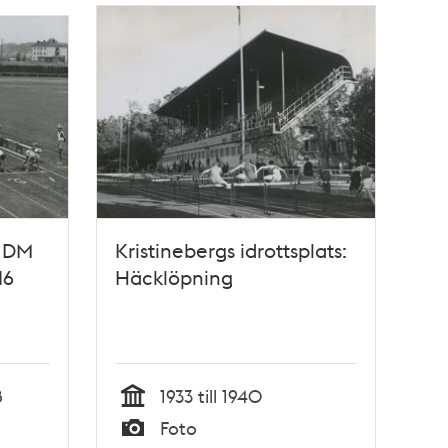
, DM
Kristinebergs idrottsplats:
16
Häcklöpning
8
1933 till 1940
Tid
Foto