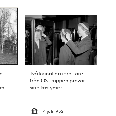
d
Två kvinnliga idrottare
från OS-truppen provar
om
sina kostymer
14 juli 1952