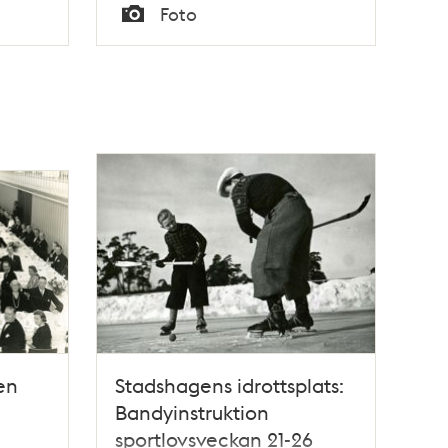
Tid
Foto
Typ
en
Stadshagens idrottsplats:
Bandyinstruktion
sportlovsveckan 21-26