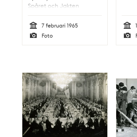
Spåret och Jakten
7 februari 1965
Tid
Tid
Foto
Typ
Typ