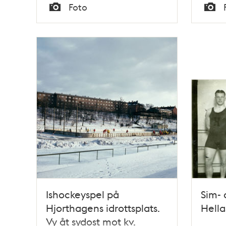
Tid
Tid
Foto
Söde
Typ
Typ
Ishockeyspel på
Sim- 
Hjorthagens idrottsplats.
Hella
Vy åt sydost mot kv.