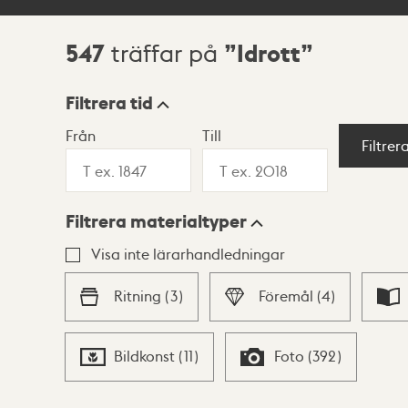
547
Idrott
träffar på
Sökresultat
Filtrera tid
Från
Till
Visningsläge
Filtrer
Filtrera materialtyper
Lista
Karta
Visa inte lärarhandledningar
Ritning
(
3
)
Föremål
(
4
)
Bildkonst
(
11
)
Foto
(
392
)