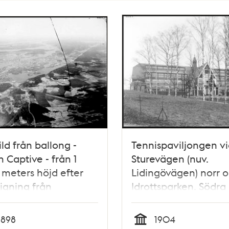
ild från ballong -
Tennispaviljongen vi
n Captive - från 1
Sturevägen (nuv.
meters höjd efter
Lidingövägen) norr 
igning från
Idrottsparken. Södra
tsparken, med utsikt
fasaden
Liljeholmen, Årsta
1898
1904
r, Årsta och