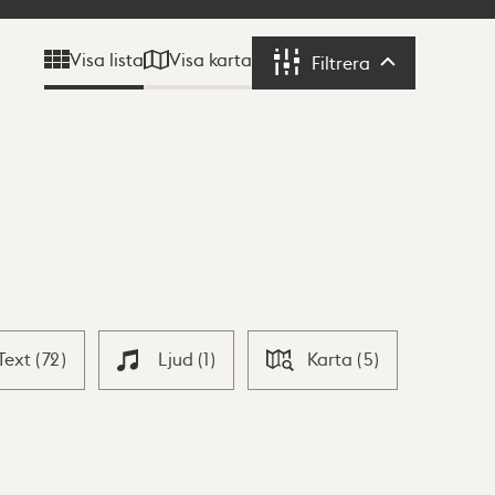
Visa karta
Visa lista
Filtrera
Filtrera
Text
(
72
)
Ljud
(
1
)
Karta
(
5
)