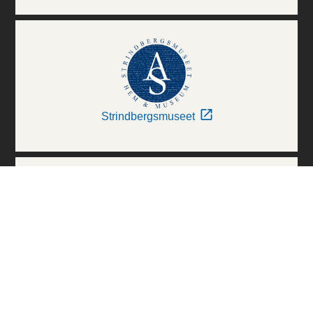
Strindbergsmuseet
Thielska Galleriet