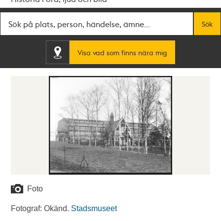
Fritextsök
Sök
Visa vad som finns nära mig
Foto
Fotograf: Okänd.
Stadsmuseet