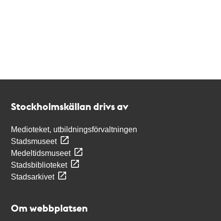
Kontakt
Stockholmskällan
Stockholmskällan drivs av
Medioteket, utbildningsförvaltningen
Stadsmuseet
Medeltidsmuseet
Stadsbiblioteket
Stadsarkivet
Om webbplatsen