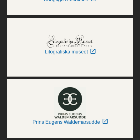
Litografiska museet
Prins Eugens Waldemarsudde