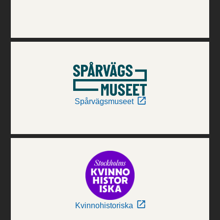
Spårvägsmuseet
Kvinnohistoriska