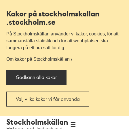
Kakor på stockholmskallan
.stockholm.se
På Stockholmskällan använder vi kakor, cookies, för att
sammanställa statistik och för att webbplatsen ska
fungera på ett bra sätt för dig.
Om kakor på Stockholmskällan
Godkänn alla kakor
Välj vilka kakor vi får använda
Till
Till
Stockholmskällan
navigationen
huvudinnehållet
Historia i ord, ljud och bild