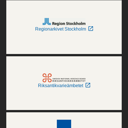
Regionarkivet Stockholm
Riksantikvarieämbetet