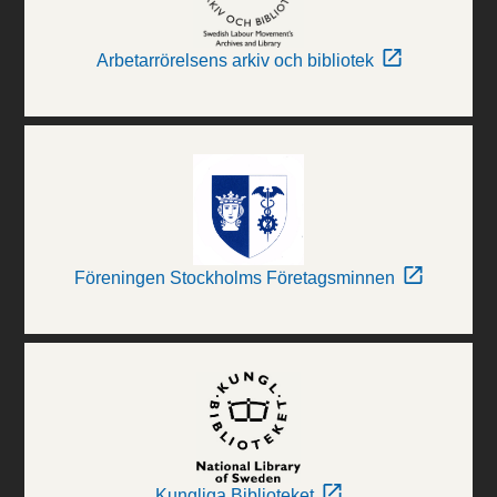
Arbetarrörelsens arkiv och bibliotek
Föreningen Stockholms Företagsminnen
Kungliga Biblioteket