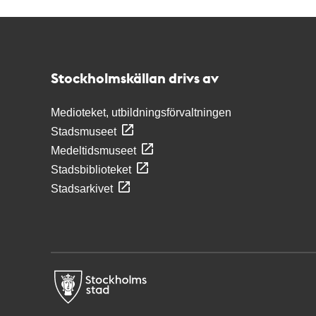
Kontakt
Stockholmskällan
Stockholmskällan drivs av
Medioteket, utbildningsförvaltningen
Stadsmuseet
Medeltidsmuseet
Stadsbiblioteket
Stadsarkivet