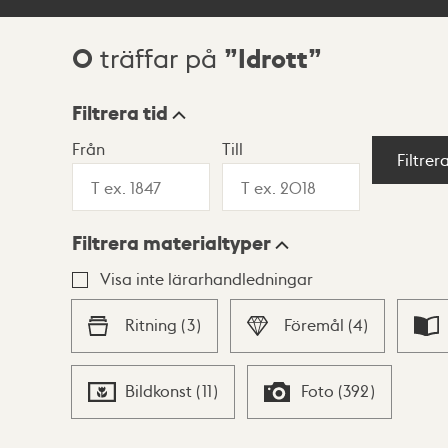
0
Idrott
träffar på
Sökresultat
Filtrera tid
Från
Till
Visningsläge
Filtrer
Filtrera materialtyper
Lista
Karta
Visa inte lärarhandledningar
Ritning
(
3
)
Föremål
(
4
)
Bildkonst
(
11
)
Foto
(
392
)