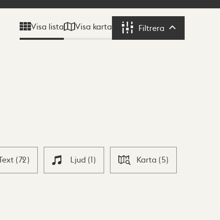
Visa karta
Visa lista
Filtrera
Filtrera
Text
(
72
)
Ljud
(
1
)
Karta
(
5
)