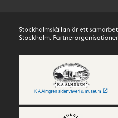
Stockholmskällan är ett samarbete
Stockholm. Partnerorganisationer 
K A Almgren sidenväveri & museum