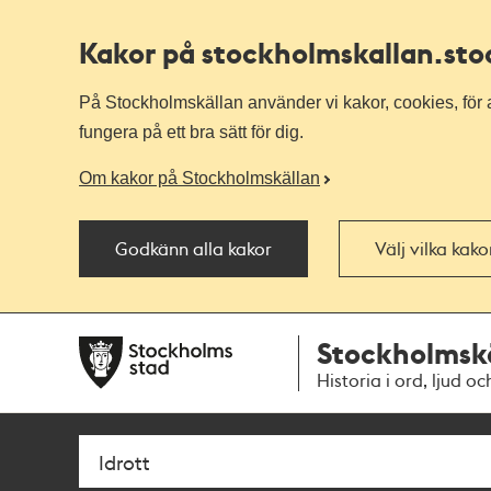
Kakor på stockholmskallan
.st
På Stockholmskällan använder vi kakor, cookies, för a
fungera på ett bra sätt för dig.
Om kakor på Stockholmskällan
Godkänn alla kakor
Välj vilka kak
Till
Till
Stockholmsk
navigationen
huvudinnehållet
Historia i ord, ljud oc
Sök
Fritextsök