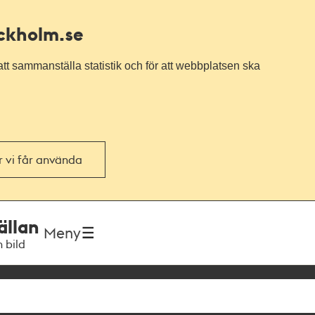
ockholm.se
tt sammanställa statistik och för att webbplatsen ska
or vi får använda
ällan
Meny
h bild