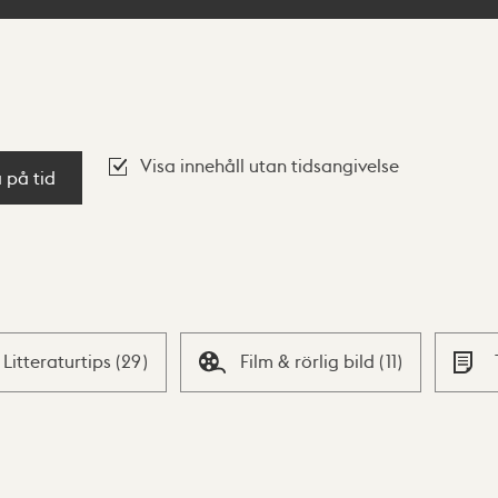
Visa innehåll utan tidsangivelse
a på tid
Litteraturtips
(
29
)
Film & rörlig bild
(
11
)