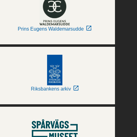
Prins Eugens Waldemarsudde
Riksbankens arkiv