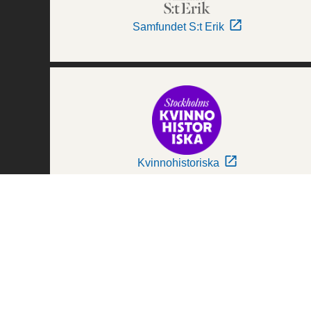
Samfundet S:t Erik
Kvinnohistoriska
Världskulturmuseerna