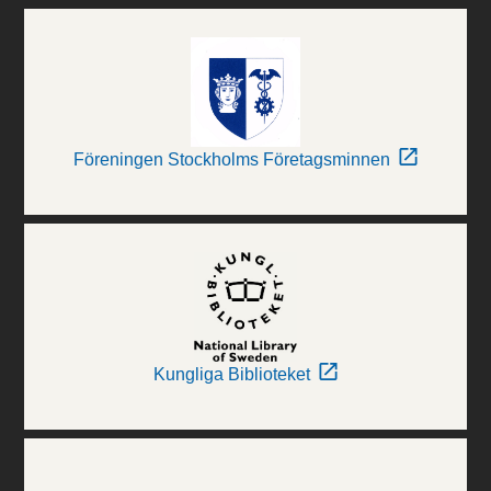
Föreningen Stockholms Företagsminnen
Kungliga Biblioteket