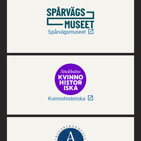
Spårvägsmuseet
Kvinnohistoriska