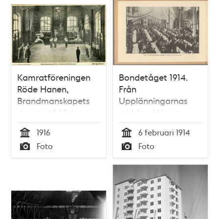
Kamratföreningen
Bondetåget 1914.
Röde Hanen,
Från
Brandmanskapets
Upplänningarnas
gymnastiköfningar
middag i Norra
Latinläroverket.
1916
6 februari 1914
Tid
Tid
Foto
Foto
Typ
Typ