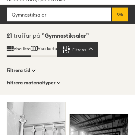
Sök
Fritextsök
Sök
Sökresultat
21
träffar på
Gymnastiksalar
Visa karta
Visa lista
Filtrera
Filtrera
Filtrera tid
Filtrera materialtyper
Visningsläge
Totalt
21
träffar
Lista
Karta