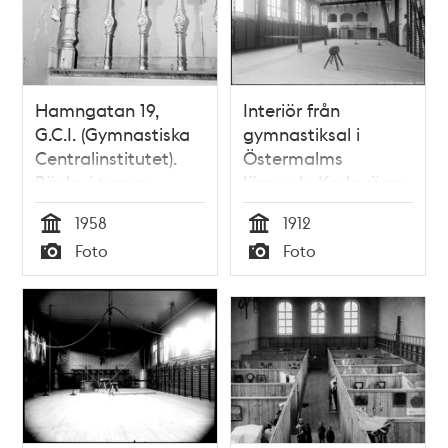
Hamngatan 19,
Interiör från
G.C.I. (Gymnastiska
gymnastiksal i
Centralinstitutet).
Östermalms
Räcke i trappa
läroverk, Karlavägen
mellan
1958
1912
gymnastiksalarna
Tid
Tid
Foto
Foto
Typ
Typ