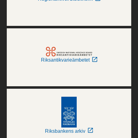
Riksantikvarieämbetet
Riksbankens arkiv