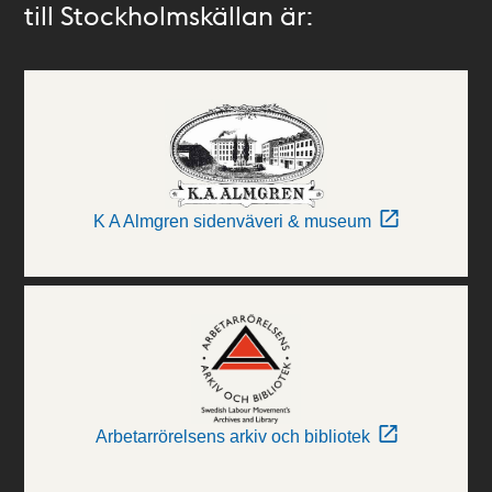
till Stockholmskällan är:
K A Almgren sidenväveri & museum
Arbetarrörelsens arkiv och bibliotek