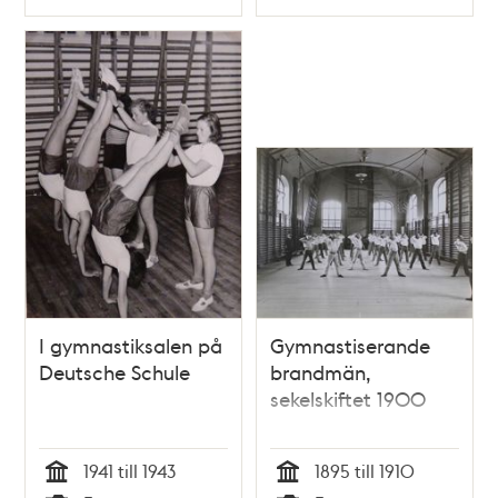
Typ
Typ
I gymnastiksalen på
Gymnastiserande
Deutsche Schule
brandmän,
sekelskiftet 1900
1941 till 1943
1895 till 1910
Tid
Tid