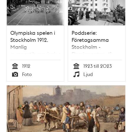
Olympiska spelen i
Poddserie:
Stockholm 1912.
Företagsamma
Manlig
Stockholm -
gymnastikuppvisning
Fleminggatan 41,
inför kunglig publik.
HSB
1912
1923 till 2023
Tid
Tid
Foto
Ljud
Typ
Typ