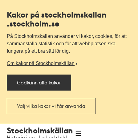
Kakor på stockholmskallan
.stockholm.se
På Stockholmskällan använder vi kakor, cookies, för att
sammanställa statistik och för att webbplatsen ska
fungera på ett bra sätt för dig.
Om kakor på Stockholmskällan
Godkänn alla kakor
Välj vilka kakor vi får använda
Till
Till
Stockholmskällan
navigationen
huvudinnehållet
Historia i ord, ljud och bild