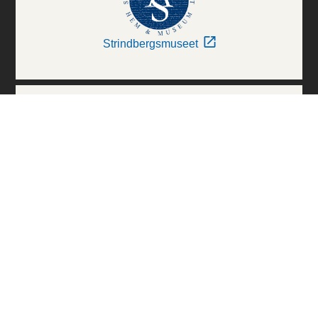
Strindbergsmuseet
Thielska Galleriet
Världskulturmuseerna