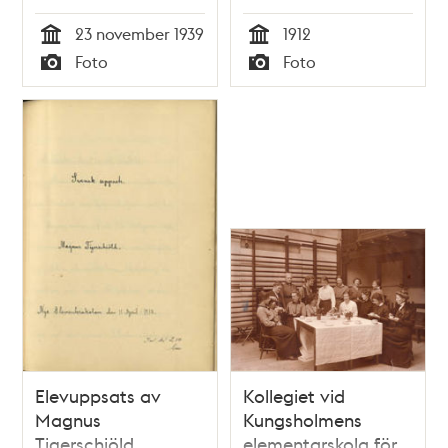
logement.
23 november 1939
1912
Tid
Tid
Foto
Foto
Typ
Typ
Elevuppsats av
Kollegiet vid
Magnus
Kungsholmens
Tigerschiöld
elementarskola för