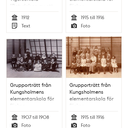
"Betydelsen av ett
flickor
sunt idrottsliv" - Nya
1912
1915 till 1916
Elementarskolan VT
Tid
Tid
Text
Foto
1912
Typ
Typ
Grupporträtt från
Grupporträtt från
Kungsholmens
Kungsholmens
elementarskola för
elementarskola för
flickor
flickor
1907 till 1908
1915 till 1916
Tid
Tid
Foto
Foto