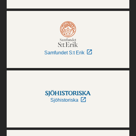
Samfundet S:t Erik
Sjöhistoriska