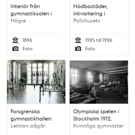
Interiör från
Nödbostäder,
gymnastiksalen i
inkvartering i
Högre
Polishusets
latinläroverket, nuv.
gymnastiksal
Norra Latin,
1896
1925 till 1926
Drottninggatan 71 B
Tid
Tid
Foto
Foto
Typ
Typ
Forsgrenska
Olympiska spelen i
gymnastikhallen:
Stockholm 1912.
Lektion pågår
Kvinnliga gymnaster
inkvarterade i