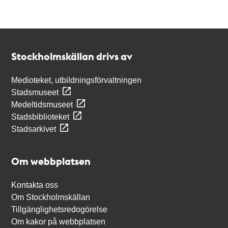
Kontakt
Stockholmskällan
Stockholmskällan drivs av
Medioteket, utbildningsförvaltningen
Stadsmuseet
Medeltidsmuseet
Stadsbiblioteket
Stadsarkivet
Om webbplatsen
Kontakta oss
Om Stockholmskällan
Tillgänglighetsredogörelse
Om kakor på webbplatsen