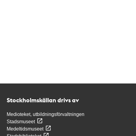
Kontakt
Stockholmskällan
Stockholmskällan drivs av
Medioteket, utbildningsförvaltningen
Stadsmuseet
Medeltidsmuseet