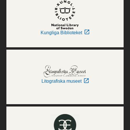
Kungliga Biblioteket
Litografiska museet