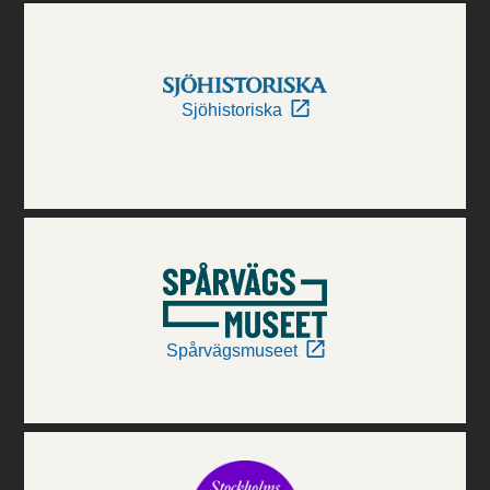
Sjöhistoriska
Spårvägsmuseet