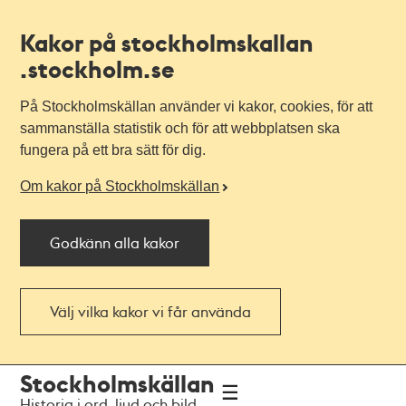
Kakor på stockholmskallan
.stockholm.se
På Stockholmskällan använder vi kakor, cookies, för att
sammanställa statistik och för att webbplatsen ska
fungera på ett bra sätt för dig.
Om kakor på Stockholmskällan
Godkänn alla kakor
Välj vilka kakor vi får använda
Till
Till
Stockholmskällan
navigationen
huvudinnehållet
Historia i ord, ljud och bild