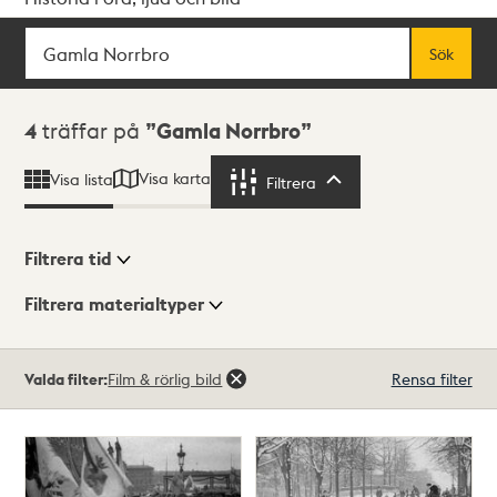
Sök
Fritextsök
Sök
Sökresultat
4
träffar på
Gamla Norrbro
Visa karta
Visa lista
Filtrera
Filtrera
Filtrera tid
Filtrera materialtyper
Visningsläge
Totalt
Valda filter:
Film & rörlig bild
Rensa filter
4
träffar
Lista
Karta