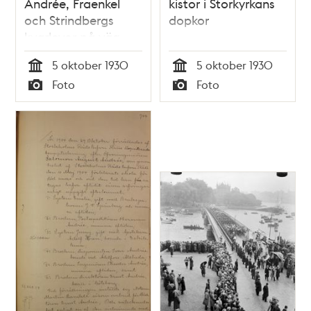
Andrée, Fraenkel
kistor i Storkyrkans
och Strindbergs
dopkor
kvarlevor på väg
mot begravning
5 oktober 1930
5 oktober 1930
Tid
Tid
Foto
Foto
Typ
Typ