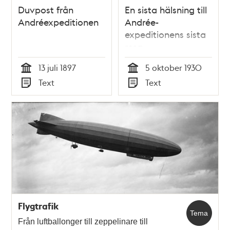
Duvpost från
En sista hälsning till
Andréexpeditionen
Andrée-
expeditionens sista
resa
13 juli 1897
5 oktober 1930
Tid
Tid
Text
Text
Typ
Typ
Flygtrafik
Tema
Från luftballonger till zeppelinare till