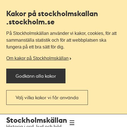
Kakor på stockholmskallan
.stockholm.se
På Stockholmskällan använder vi kakor, cookies, för att
sammanställa statistik och för att webbplatsen ska
fungera på ett bra sätt för dig.
Om kakor på Stockholmskällan
Godkänn alla kakor
Välj vilka kakor vi får använda
Till
Till
Stockholmskällan
navigationen
huvudinnehållet
Historia i ord, ljud och bild