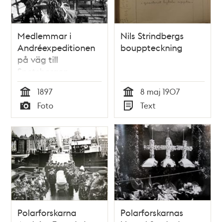
Medlemmar i
Nils Strindbergs
Andréexpeditionen
bouppteckning
på väg till
Spetsbergen
ombord på M/S
1897
8 maj 1907
Svensksund
Tid
Tid
Foto
Text
Typ
Typ
Polarforskarna
Polarforskarnas