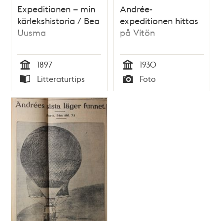
Expeditionen – min
Andrée-
kärlekshistoria / Bea
expeditionen hittas
Uusma
på Vitön
1897
1930
Tid
Tid
Litteraturtips
Foto
Typ
Typ