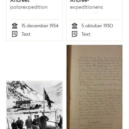
polarexpedition
expeditionens
ankomst till
Skeppsholmen
15 december 1934
5 oktober 1930
Tid
Tid
Text
Text
Typ
Typ