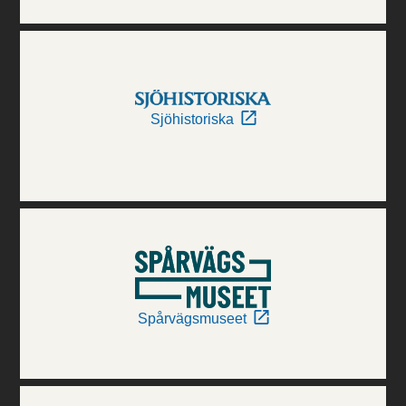
Sjöhistoriska
Spårvägsmuseet