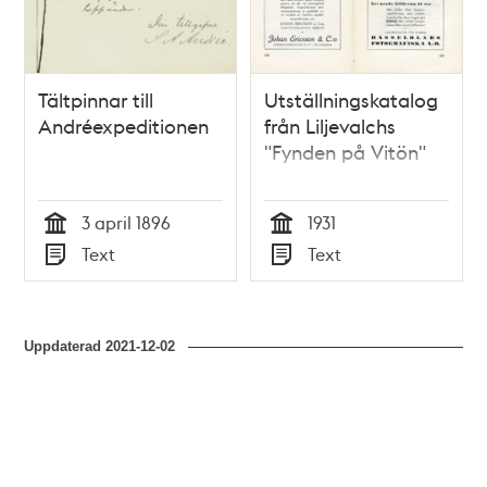
Tältpinnar till
Utställningskatalog
Andréexpeditionen
från Liljevalchs
"Fynden på Vitön"
3 april 1896
1931
Tid
Tid
Text
Text
Typ
Typ
Uppdaterad
2021-12-02