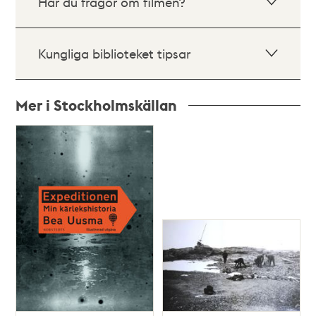
Har du frågor om filmen?
Kungliga biblioteket tipsar
Mer i Stockholmskällan
Relaterade
poster
och
teman