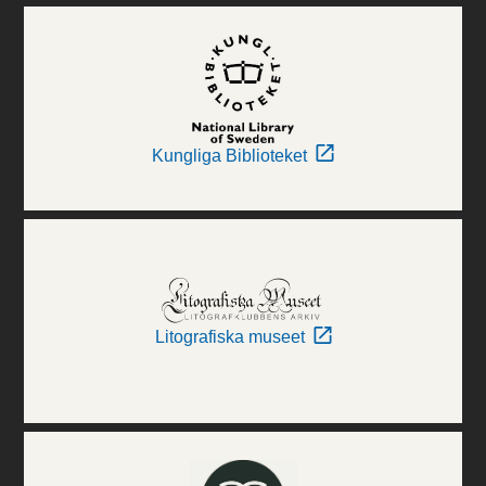
Kungliga Biblioteket
Litografiska museet