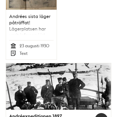
Andrées sista läger
påträffat!
Lägerplatsen har
varit infrusen i is!
23 augusti 1930
Tid
Text
Typ
Andréexpeditionen 1897