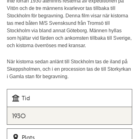
Inte förrän 1930 återfinns resterna av expeditionen på
Vitön och de tre männens kvarlevor tas tillbaka till
Stockholm för begravning. Denna film visar när kistorna
tas med båten M/S Svensksund från Tromsö till
Stockholm via bland annat Göteborg. Männen hyllas
som hjältar vid färden och ankomsten tillbaka till Sverige,
och kistorna överröses med kransar.
När kistorna sedan anlänt till Stockholm tas de iland på
Skeppsholmen, och i en procession tas de till Storkyrkan
i Gamla stan för begravning.
Tid
1930
Plats