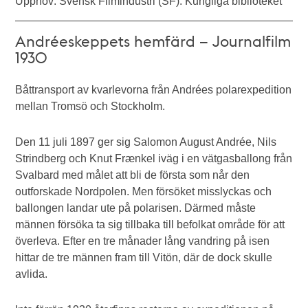
Upphov: Svensk Filmindustri (SF). Kungliga biblioteket
Andréeskeppets hemfärd – Journalfilm
1930
Båttransport av kvarlevorna från Andrées polarexpedition
mellan Tromsö och Stockholm.
Den 11 juli 1897 ger sig Salomon August Andrée, Nils
Strindberg och Knut Frænkel iväg i en vätgasballong från
Svalbard med målet att bli de första som når den
outforskade Nordpolen. Men försöket misslyckas och
ballongen landar ute på polarisen. Därmed måste
männen försöka ta sig tillbaka till befolkat område för att
överleva. Efter en tre månader lång vandring på isen
hittar de tre männen fram till Vitön, där de dock skulle
avlida.