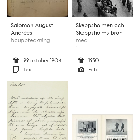
Salomon August
Skeppsholmen och
Andrées
Skeppsholms bron
bouppteckning
med
begravningsprocession
och kistorna med
29 oktober 1904
1930
stoften efter
Tid
Tid
Text
Foto
Salomon August
Typ
Typ
Andrée, Knut
Fraenkel och Nils
Strindberg som
förolyckats vid
Andrées
polarexpedition år
1897.