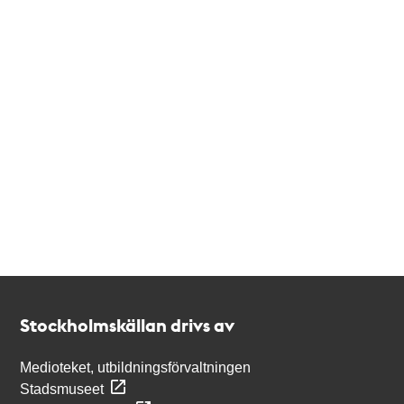
Kontakt
Stockholmskällan
Stockholmskällan drivs av
Medioteket, utbildningsförvaltningen
Stadsmuseet