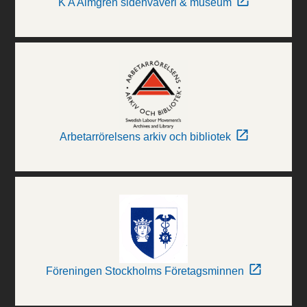
K A Almgren sidenväveri & museum
Arbetarrörelsens arkiv och bibliotek
Föreningen Stockholms Företagsminnen