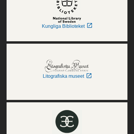
Kungliga Biblioteket
Litografiska museet