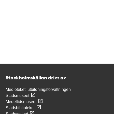
Kontakt
Stockholmskällan
Stockholmskällan drivs av
Medioteket, utbildningsförvaltningen
Stadsmuseet
Medeltidsmuseet
Stadsbiblioteket
Stadsarkivet