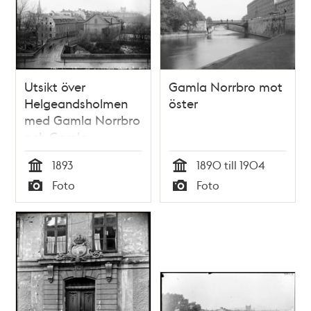
Utsikt över
Gamla Norrbro mot
Helgeandsholmen
öster
med Gamla Norrbro
och Gamla
hovstallet
1893
1890 till 1904
Tid
Tid
Foto
Foto
Typ
Typ