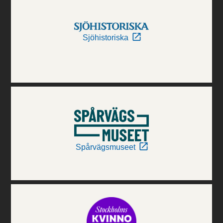
Sjöhistoriska
Spårvägsmuseet