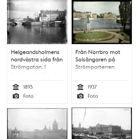
Helgeandsholmens
Från Norrbro mot
nordvästra sida från
Solsångaren på
Strömgatan. I
Strömparterren
bakgrunden Norrbro
och Grand Hotel
1893
1937
Tid
Tid
Foto
Foto
Typ
Typ