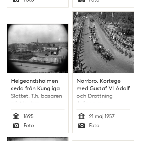
Typ
Typ
Helgeandsholmen
Norrbro. Kortege
sedd från Kungliga
med Gustaf VI Adolf
Slottet. T.h. basaren
och Drottning
på Norrbro
Juliana av
Nederländerna
1895
21 maj 1957
Tid
Tid
Foto
Foto
Typ
Typ