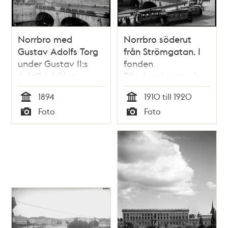
Norrbro med
Norrbro söderut
Gustav Adolfs Torg
från Strömgatan. I
under Gustav II:s
fonden
Adolfsjubiléet
Riksdagshuset på
Helgeandsholmen
1894
1910 till 1920
Tid
Tid
Foto
Foto
Typ
Typ