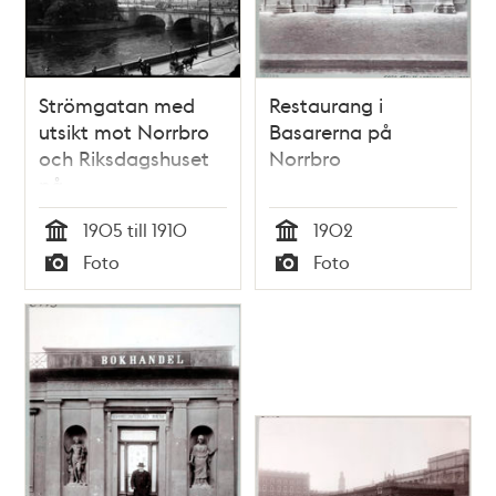
Strömgatan med
Restaurang i
utsikt mot Norrbro
Basarerna på
och Riksdagshuset
Norrbro
på
Helgeandsholmen
1905 till 1910
1902
Tid
Tid
Foto
Foto
Typ
Typ