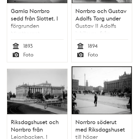
Gamla Norrbro
Norrbro och Gustav
sedd från Slottet. I
Adolfs Torg under
förgrunden
Gustav II Adolfs
Mynttorget
jubileum, från
Helgeandsholmen.
1893
1894
T.h. kulissarkitektur
Tid
Tid
Foto
Foto
av Gamla slottet
Typ
Typ
Tre kronor på gamla
operans plats
Riksdagshuset och
Norrbro söderut
Norrbro från
med Riksdagshuset
Lejonbacken. I
till höger