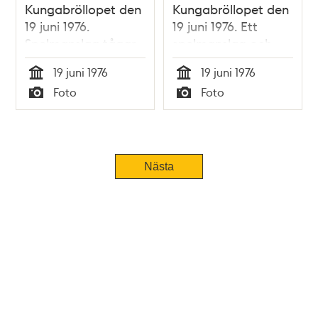
Kungabröllopet den
Kungabröllopet den
19 juni 1976.
19 juni 1976. Ett
Spelmanslag tågar
spelmanslag och
över Norrbro mot
fanbärare i
19 juni 1976
19 juni 1976
Slottet, i täten går
folkdräkter tågar
Tid
Tid
Foto
Foto
fiolspelande barn.
över Norrbro mot
Typ
Typ
Åskådare och en
Slottet. I fonden
kvinnlig uniformerad
Operahuset
polis
Nästa