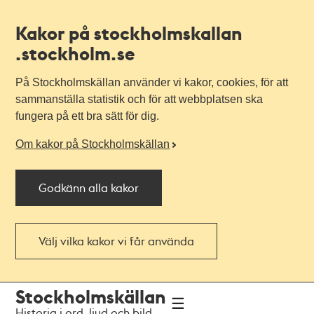
Kakor på stockholmskallan
.stockholm.se
På Stockholmskällan använder vi kakor, cookies, för att
sammanställa statistik och för att webbplatsen ska
fungera på ett bra sätt för dig.
Om kakor på Stockholmskällan
Godkänn alla kakor
Välj vilka kakor vi får använda
Till
Till
Stockholmskällan
navigationen
huvudinnehållet
Historia i ord, ljud och bild