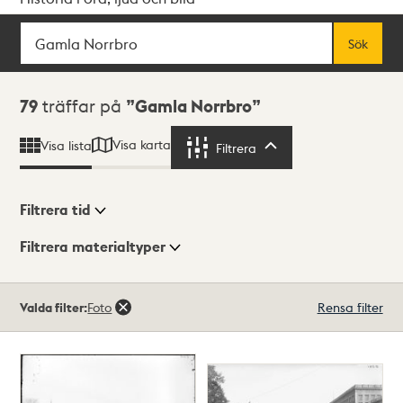
Sök
Fritextsök
Sök
Sökresultat
79
träffar på
Gamla Norrbro
Visa karta
Visa lista
Filtrera
Filtrera
Filtrera tid
Filtrera materialtyper
Visningsläge
Totalt
Valda filter:
Foto
Rensa filter
79
träffar
Lista
Karta