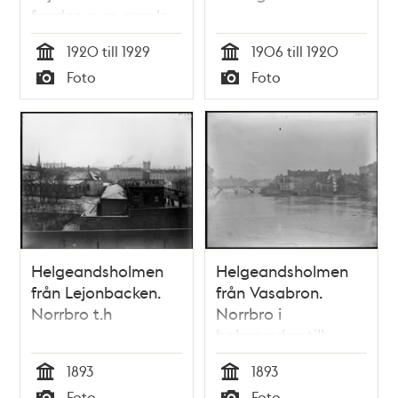
fonden syns gamla
rannsakningshäktet,
1920 till 1929
1906 till 1920
rivet 1930
Tid
Tid
Foto
Foto
Typ
Typ
Helgeandsholmen
Helgeandsholmen
från Lejonbacken.
från Vasabron.
Norrbro t.h
Norrbro i
bakgrunden till
vänster
1893
1893
Tid
Tid
Foto
Foto