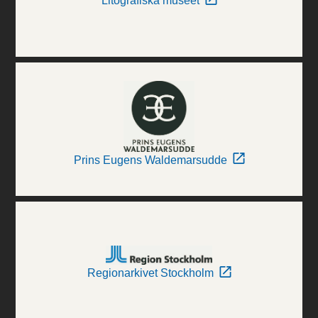
Litografiska museet
Prins Eugens Waldemarsudde
Regionarkivet Stockholm