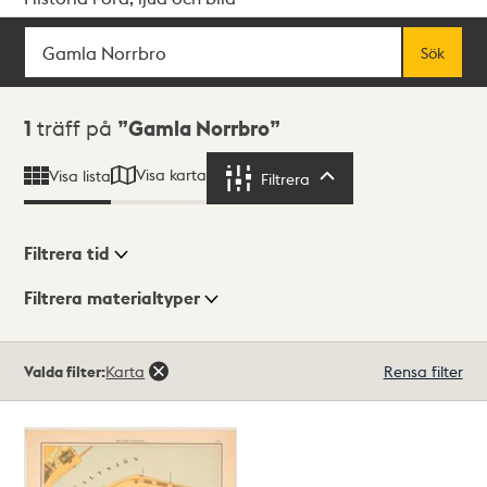
Sök
Fritextsök
Sök
Sökresultat
1
träff på
Gamla Norrbro
Visa karta
Visa lista
Filtrera
Filtrera
Filtrera tid
Filtrera materialtyper
Visningsläge
Totalt
Valda filter:
Karta
Rensa filter
1
träffar
Lista
Karta