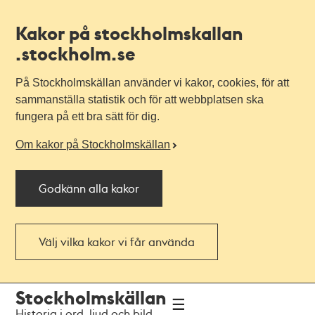
Kakor på stockholmskallan
.stockholm.se
På Stockholmskällan använder vi kakor, cookies, för att
sammanställa statistik och för att webbplatsen ska
fungera på ett bra sätt för dig.
Om kakor på Stockholmskällan
Godkänn alla kakor
Välj vilka kakor vi får använda
Till
Till
Stockholmskällan
navigationen
huvudinnehållet
Historia i ord, ljud och bild