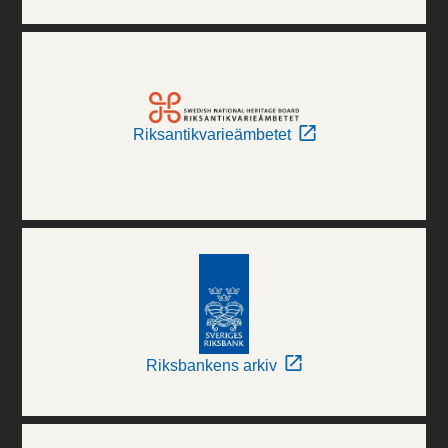
Riksantikvarieämbetet
Riksbankens arkiv