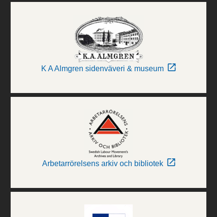
K A Almgren sidenväveri & museum
Arbetarrörelsens arkiv och bibliotek