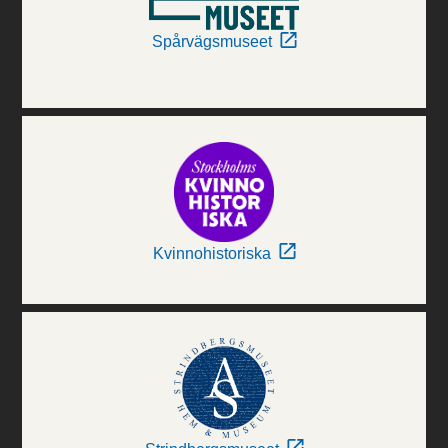
Spårvägsmuseet
Kvinnohistoriska