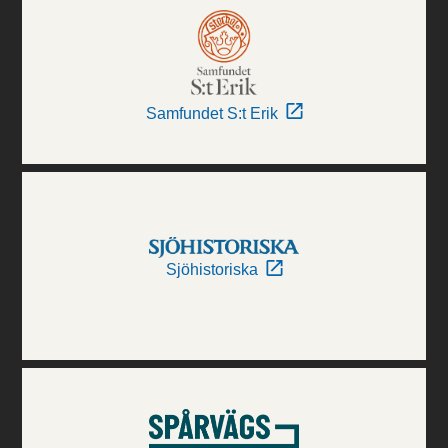
Samfundet S:t Erik
Sjöhistoriska