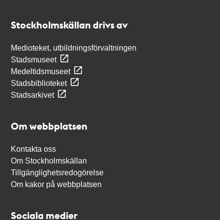
Kontakt
Stockholmskällan
Stockholmskällan drivs av
Medioteket, utbildningsförvaltningen
Stadsmuseet
Medeltidsmuseet
Stadsbiblioteket
Stadsarkivet
Om webbplatsen
Kontakta oss
Om Stockholmskällan
Tillgänglighetsredogörelse
Om kakor på webbplatsen
Sociala medier