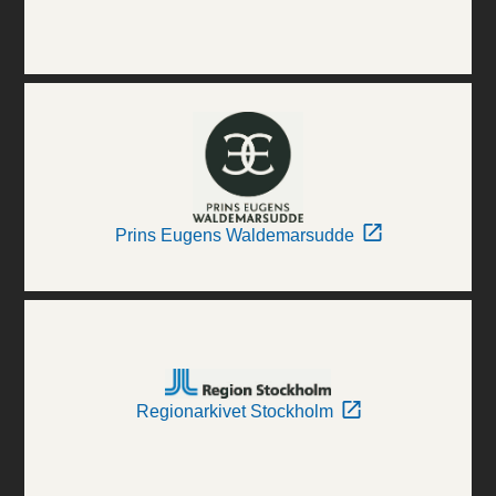
Prins Eugens Waldemarsudde
Regionarkivet Stockholm