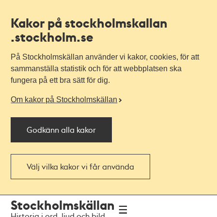
Kakor på stockholmskallan
.stockholm.se
På Stockholmskällan använder vi kakor, cookies, för att
sammanställa statistik och för att webbplatsen ska
fungera på ett bra sätt för dig.
Om kakor på Stockholmskällan
Godkänn alla kakor
Välj vilka kakor vi får använda
Till
Till
Stockholmskällan
navigationen
huvudinnehållet
Historia i ord, ljud och bild