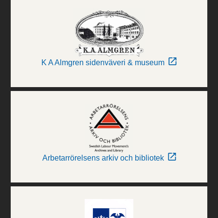
K A Almgren sidenväveri & museum
Arbetarrörelsens arkiv och bibliotek