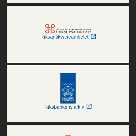
Riksantikvarieämbetet
Riksbankens arkiv