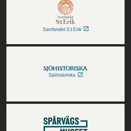
Samfundet S:t Erik
Sjöhistoriska