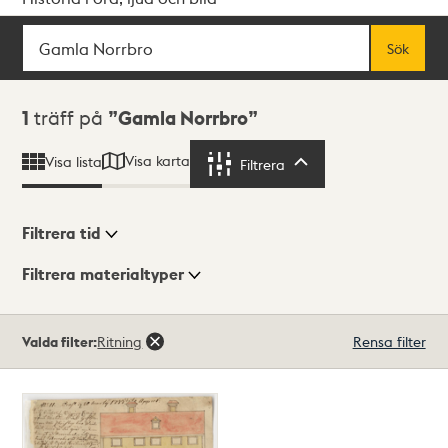
Sök
Fritextsök
Sök
Sökresultat
1
träff på
Gamla Norrbro
Visa karta
Visa lista
Filtrera
Filtrera
Filtrera tid
Filtrera materialtyper
Visningsläge
Totalt
Valda filter:
Ritning
Rensa filter
1
träffar
Lista
Karta