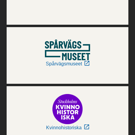
Spårvägsmuseet
Kvinnohistoriska