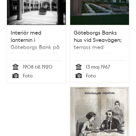
Interiör med
Göteborgs Banks
lanternin i
hus vid Sveavägen;
Göteborgs Bank på
terrass med
Brunkebergstorg 18
planteringar. Vy mot
femte Hötorgshuset
1908 till 1920
13 maj 1967
och husgavlar med
Tid
Tid
Foto
Foto
reklam i kv.
Typ
Typ
Fyrmörsaren