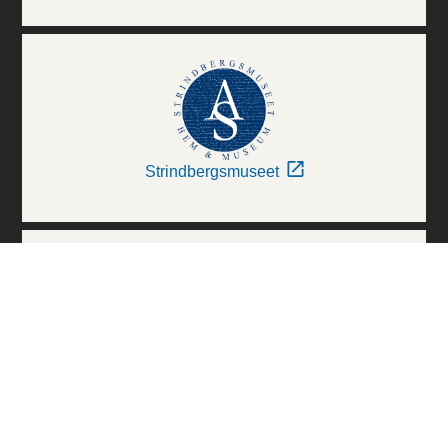
Strindbergsmuseet
Thielska Galleriet