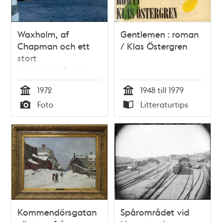
Waxholm, af
Gentlemen : roman
Chapman och ett
/ Klas Östergren
stort
passagerarfartyg
utanför
1972
1948 till 1979
Skeppsholmen
Tid
Tid
Foto
Litteraturtips
Typ
Typ
Kommendörsgatan
Spårområdet vid