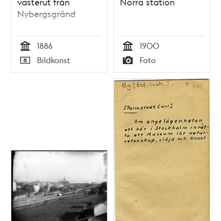
västerut från
Norra station
Nybergsgränd
1886
1900
Tid
Tid
Bildkonst
Foto
Typ
Typ