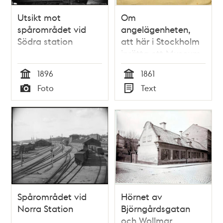
Utsikt mot
Om
spårområdet vid
angelägenheten,
Södra station
att här i Stockholm
inrätta ett Museum
för naturvetenskap,
1896
1861
slöjd och konst /
Tid
Tid
Foto
Text
Carl Palmstedt
Typ
Typ
Spårområdet vid
Hörnet av
Norra Station
Björngårdsgatan
och Wollmar