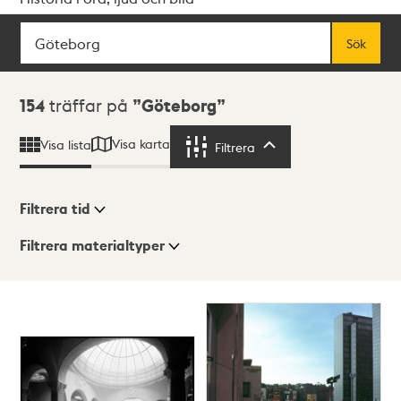
Sök
Fritextsök
Sök
Sökresultat
154
träffar på
Göteborg
Visa karta
Visa lista
Filtrera
Filtrera
Filtrera tid
Filtrera materialtyper
Visningsläge
Totalt
154
träffar
Lista
Karta