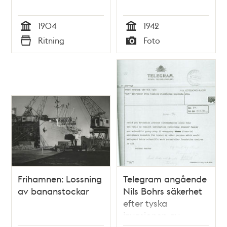
1904
1942
Tid
Tid
Ritning
Foto
Typ
Typ
Frihamnen: Lossning
Telegram angående
av bananstockar
Nils Bohrs säkerhet
efter tyska
invasionen av