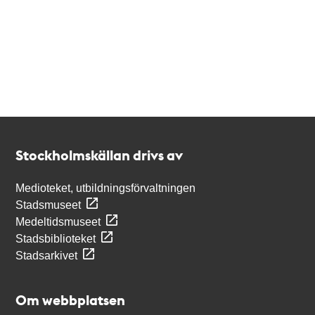
Kontakt
Stockholmskällan
Stockholmskällan drivs av
Medioteket, utbildningsförvaltningen
Stadsmuseet
Medeltidsmuseet
Stadsbiblioteket
Stadsarkivet
Om webbplatsen