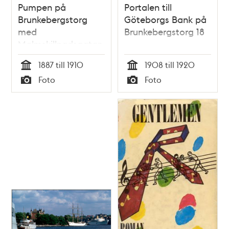
Pumpen på
Portalen till
Brunkebergstorg
Göteborgs Bank på
med
Brunkebergstorg 18
Malmskillnadsgatan
norrut i fonden.
1887 till 1910
1908 till 1920
Telefontornet
Tid
Tid
Foto
Foto
byggdes 1887, revs
Typ
Typ
1953. T.h. ligger
Göteborgs Bank. På
1950-talet flyttades
pumpen till
Stortorget i Gamla
Stan