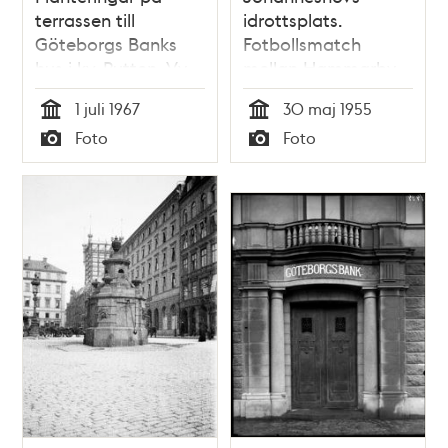
terrassen till
idrottsplats.
Göteborgs Banks
Fotbollsmatch
hus i kv. Putten. Vy
mellan Hammarby
mot femte
och Göteborg.
1 juli 1967
30 maj 1955
hötorgshuset och
Tid
Tid
Foto
Foto
husgavlar med
Typ
Typ
fasadreklam i kv.
Fyrmörsaren