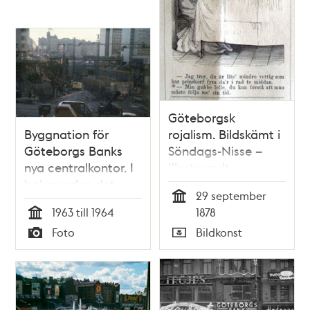
Göteborgsk
Byggnation för
rojalism. Bildskämt i
Göteborgs Banks
Söndags-Nisse –
nya centralkontor. I
Illustreradt
bakgrunden det
Veckoblad för
29 september
blivande Sergels
Skämt, Humor och
Tid
1963 till 1964
1878
torg. T.h. parti av
Satir, nr 39, den 29
Tid
Foto
Bildkonst
fjärde och femte
september 1878
Typ
Typ
Hötorgshuset