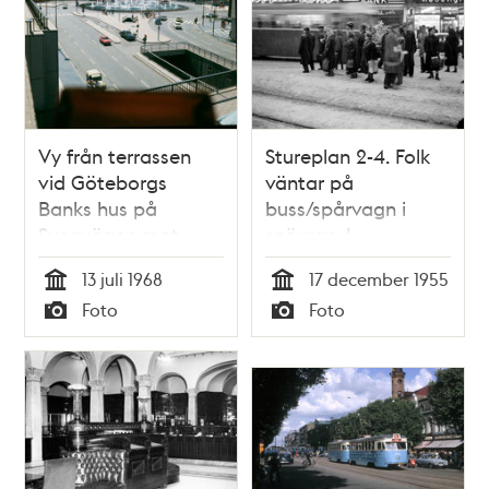
Vy från terrassen
Stureplan 2-4. Folk
vid Göteborgs
väntar på
Banks hus på
buss/spårvagn i
Sveavägen mot
snöyran. I
Sergelstorgsfontänen.
bakgrunden syns
13 juli 1968
17 december 1955
I fonden kv. Skansen
Hedengrens
Tid
Tid
Foto
Foto
och Fyrmörsaren
Bokhandel,
Typ
Typ
med fasadreklam
Göteborgs Bank
för bland andra
och Fröjds
Luxor, Fiat, Pommac
Herrkläder
och Tend