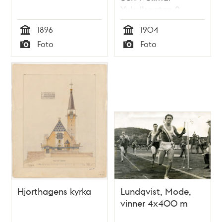
Yxkullsgatan 2.
1896
1904
Tid
Tid
Foto
Foto
Typ
Typ
Hjorthagens kyrka
Lundqvist, Mode,
vinner 4x400 m