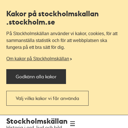
Kakor på stockholmskallan
.stockholm.se
På Stockholmskällan använder vi kakor, cookies, för att
sammanställa statistik och för att webbplatsen ska
fungera på ett bra sätt för dig.
Om kakor på Stockholmskällan
Godkänn alla kakor
Välj vilka kakor vi får använda
Till
Till
Stockholmskällan
navigationen
huvudinnehållet
Historia i ord, ljud och bild