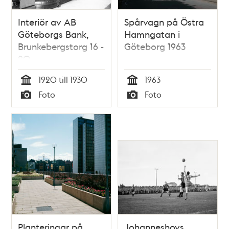
Interiör av AB
Spårvagn på Östra
Göteborgs Bank,
Hamngatan i
Brunkebergstorg 16 -
Göteborg 1963
20
1920 till 1930
1963
Tid
Tid
Foto
Foto
Typ
Typ
Planteringar på
Johanneshovs