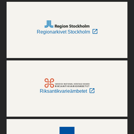
Regionarkivet Stockholm
Riksantikvarieämbetet