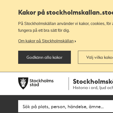
Kakor på stockholmskallan
.st
På Stockholmskällan använder vi kakor, cookies, för a
fungera på ett bra sätt för dig.
Om kakor på Stockholmskällan
Godkänn alla kakor
Välj vilka kak
Till
Till
Stockholmsk
navigationen
huvudinnehållet
Historia i ord, ljud oc
Fritextsök