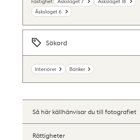
Fastighet:
Åskslaget 7
Åskslaget 18
Åskslaget 6
Sökord
Interiörer
Banker
Så här källhänvisar du till fotografiet
Rättigheter