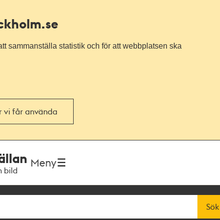
ockholm.se
tt sammanställa statistik och för att webbplatsen ska
or vi får använda
ällan
Meny
h bild
Sök