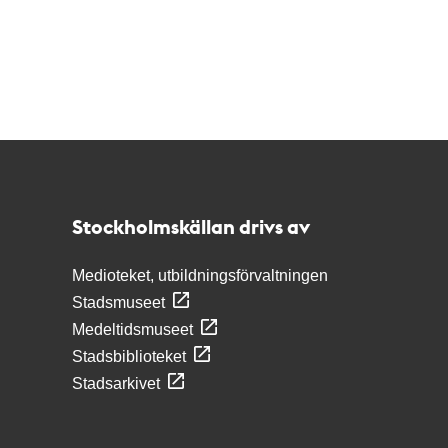
Kontakt
Stockholmskällan
Stockholmskällan drivs av
Medioteket, utbildningsförvaltningen
Stadsmuseet
Medeltidsmuseet
Stadsbiblioteket
Stadsarkivet