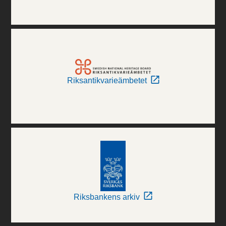
Riksantikvarieämbetet
Riksbankens arkiv