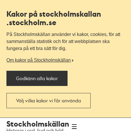
Kakor på stockholmskallan
.stockholm.se
På Stockholmskällan använder vi kakor, cookies, för att
sammanställa statistik och för att webbplatsen ska
fungera på ett bra sätt för dig.
Om kakor på Stockholmskällan
Godkänn alla kakor
Välj vilka kakor vi får använda
Till
Till
Stockholmskällan
navigationen
huvudinnehållet
Historia i ord, ljud och bild