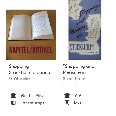
Shopping i
”Shopping and
Stockholm / Carina
Pleasure in
Gråbacke
Stockholm” –
broschyr
Stockholms
1952 till 1980
1939
Turisttrafikförbund
Tid
Tid
Litteraturtips
Text
1939
Typ
Typ