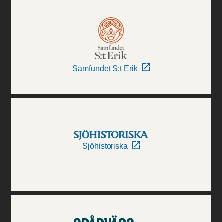
Samfundet S:t Erik
Sjöhistoriska