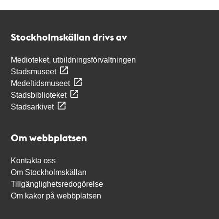
Kontakt
Stockholmskällan
Stockholmskällan drivs av
Medioteket, utbildningsförvaltningen
Stadsmuseet
Medeltidsmuseet
Stadsbiblioteket
Stadsarkivet
Om webbplatsen
Kontakta oss
Om Stockholmskällan
Tillgänglighetsredogörelse
Om kakor på webbplatsen