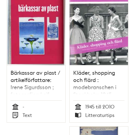
teman
Bärkassar av plast /
Kläder, shopping
artikelförfattare:
och flärd :
Irene Sigurdsson ;
modebranschen i
fotografier: Leif
Stockholm 1945-
Strååt
2010 / Carina
-
1945 till 2010
Gråbacke
Tid
Tid
Text
Litteraturtips
Typ
Typ