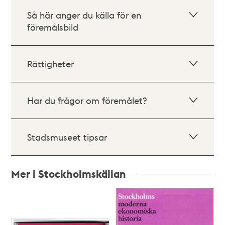
Så här anger du källa för en
föremålsbild
Rättigheter
Har du frågor om föremålet?
Stadsmuseet tipsar
Mer i Stockholmskällan
Relaterade
poster
och