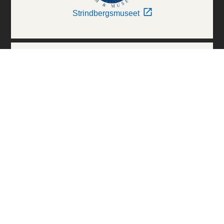
Strindbergsmuseet
Thielska Galleriet
Världskulturmuseerna