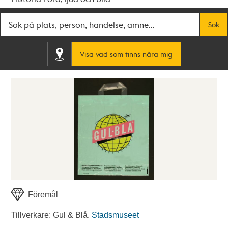
Fritextsök
Sök
Visa vad som finns nära mig
Föremål
Tillverkare: Gul & Blå.
Stadsmuseet