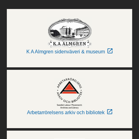
K A Almgren sidenväveri & museum
Arbetarrörelsens arkiv och bibliotek