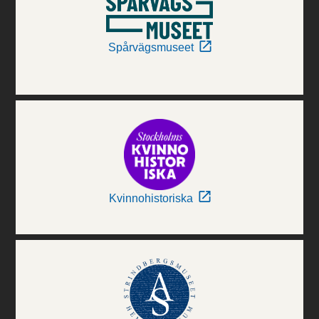
Spårvägsmuseet
Kvinnohistoriska