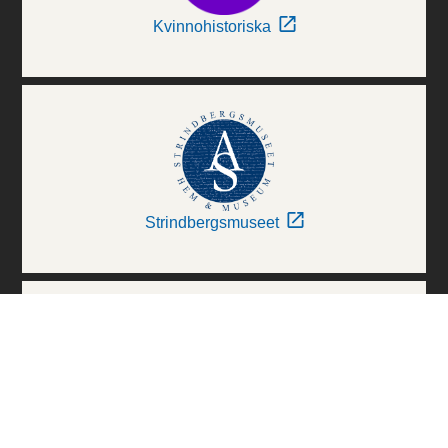
Kvinnohistoriska
Strindbergsmuseet
Thielska Galleriet