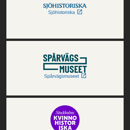
Sjöhistoriska
Spårvägsmuseet