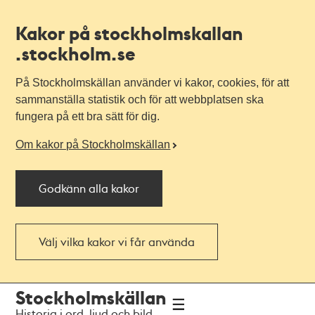
Kakor på stockholmskallan
.stockholm.se
På Stockholmskällan använder vi kakor, cookies, för att
sammanställa statistik och för att webbplatsen ska
fungera på ett bra sätt för dig.
Om kakor på Stockholmskällan
Godkänn alla kakor
Välj vilka kakor vi får använda
Till
Till
Stockholmskällan
navigationen
huvudinnehållet
Historia i ord, ljud och bild