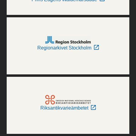
Regionarkivet Stockholm
Riksantikvarieämbetet