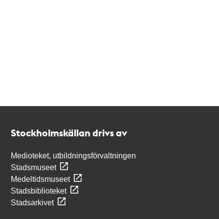
Kontakt
Stockholmskällan
Stockholmskällan drivs av
Medioteket, utbildningsförvaltningen
Stadsmuseet
Medeltidsmuseet
Stadsbiblioteket
Stadsarkivet