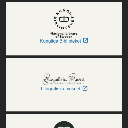
Kungliga Biblioteket
Litografiska museet