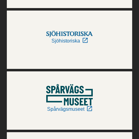
Sjöhistoriska
Spårvägsmuseet