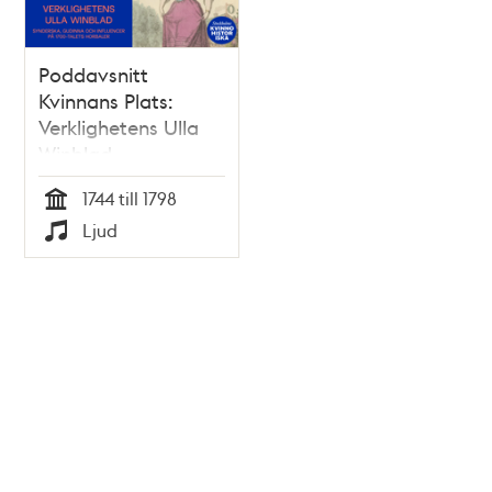
Poddavsnitt
Kvinnans Plats:
Verklighetens Ulla
Winblad –
synderska, gudinna
1744 till 1798
och influencer på
Tid
Ljud
1700-talets horbaler
Typ