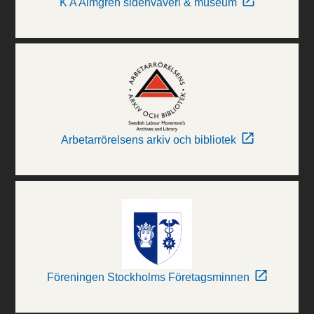
K A Almgren sidenväveri & museum
Arbetarrörelsens arkiv och bibliotek
Föreningen Stockholms Företagsminnen