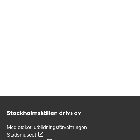
Kontakt
Stockholmskällan
Stockholmskällan drivs av
Medioteket, utbildningsförvaltningen
Stadsmuseet