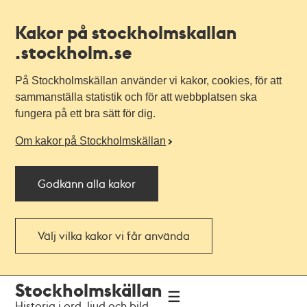
Kakor på stockholmskallan
.stockholm.se
På Stockholmskällan använder vi kakor, cookies, för att
sammanställa statistik och för att webbplatsen ska
fungera på ett bra sätt för dig.
Om kakor på Stockholmskällan
Godkänn alla kakor
Välj vilka kakor vi får använda
Till
Till
Stockholmskällan
navigationen
huvudinnehållet
Historia i ord, ljud och bild