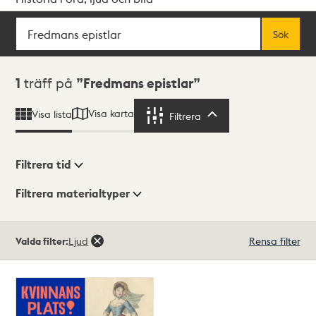
Sök
Fritextsök
Sök
Sökresultat
1
träff på
Fredmans epistlar
Visa karta
Visa lista
Filtrera
Filtrera
Filtrera tid
Filtrera materialtyper
Visningsläge
Totalt
Valda filter:
Ljud
Rensa filter
1
träffar
Lista
Karta