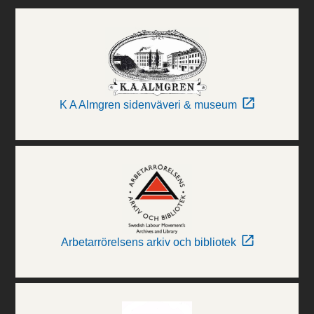
K A Almgren sidenväveri & museum
Arbetarrörelsens arkiv och bibliotek