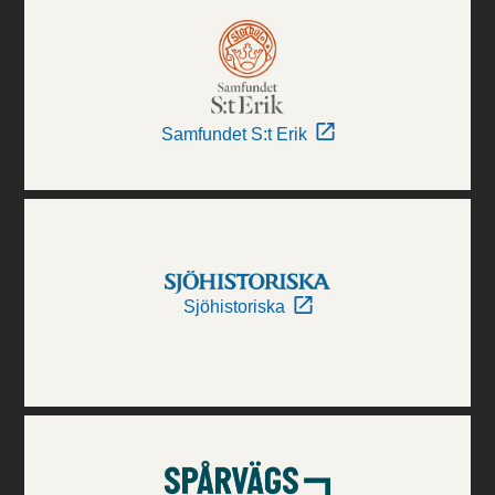
Samfundet S:t Erik
Sjöhistoriska