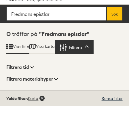
Sök
Fritextsök
Sök
Sökresultat
0
träffar på
Fredmans epistlar
Visa karta
Visa lista
Filtrera
Filtrera
Filtrera tid
Filtrera materialtyper
Visningsläge
Totalt
Valda filter:
Karta
Rensa filter
0
träffar
Lista
Karta