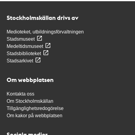
Kontakt
Stockholmskällan
Stockholmskällan drivs av
Medioteket, utbildningsförvaltningen
Stadsmuseet
Medeltidsmuseet
Stadsbiblioteket
Stadsarkivet
Om webbplatsen
Kontakta oss
Om Stockholmskällan
Tillgänglighetsredogörelse
Om kakor på webbplatsen
Sociala medier