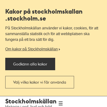
Kakor på stockholmskallan
.stockholm.se
På Stockholmskällan använder vi kakor, cookies, för att
sammanställa statistik och för att webbplatsen ska
fungera på ett bra sätt för dig.
Om kakor på Stockholmskällan
Godkänn alla kakor
Välj vilka kakor vi får använda
Till
Till
Stockholmskällan
navigationen
huvudinnehållet
Historia i ord, ljud och bild