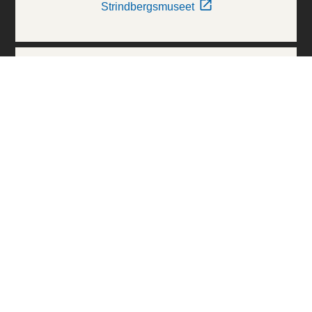
Strindbergsmuseet
Thielska Galleriet
Världskulturmuseerna