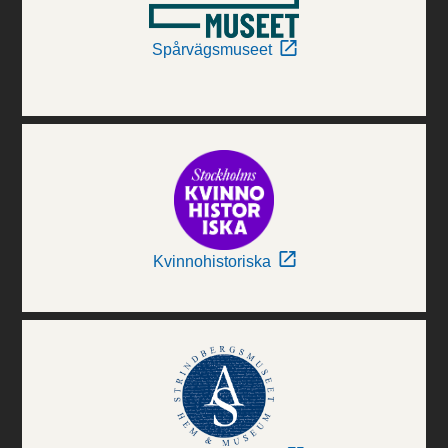
Spårvägsmuseet
Kvinnohistoriska