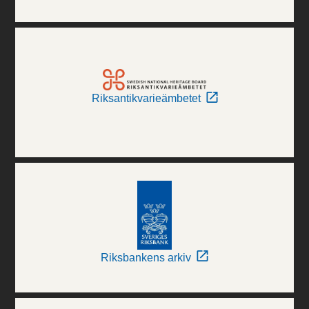
Riksantikvarieämbetet
Riksbankens arkiv