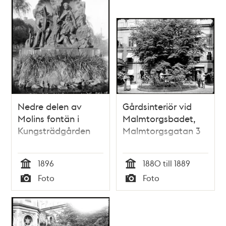
Nedre delen av
Gårdsinteriör vid
Molins fontän i
Malmtorgsbadet,
Kungsträdgården
Malmtorgsgatan 3
1896
1880 till 1889
Tid
Tid
Foto
Foto
Typ
Typ