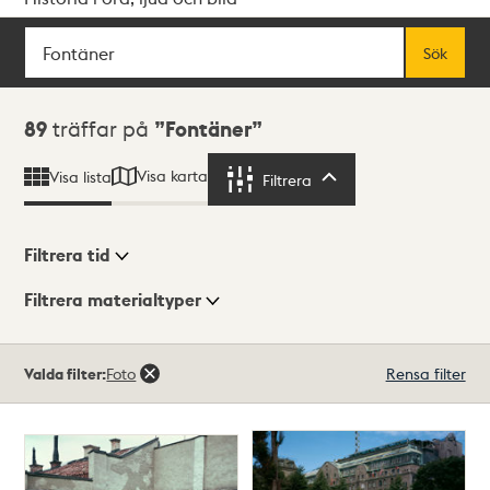
Sök
Fritextsök
Sök
Sökresultat
89
träffar på
Fontäner
Visa karta
Visa lista
Filtrera
Filtrera
Filtrera tid
Filtrera materialtyper
Visningsläge
Totalt
Valda filter:
Foto
Rensa filter
89
träffar
Lista
Karta