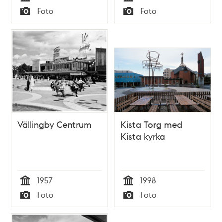
Tid
Tid
Foto
Foto
Typ
Typ
Vällingby Centrum
Kista Torg med
Kista kyrka
1957
1998
Tid
Tid
Foto
Foto
Typ
Typ