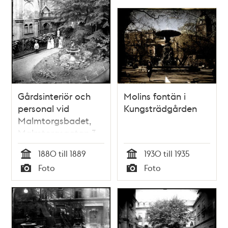
Gårdsinteriör och
Molins fontän i
personal vid
Kungsträdgården
Malmtorgsbadet,
Malmtorgsgatan 3
1880 till 1889
1930 till 1935
Tid
Tid
Foto
Foto
Typ
Typ