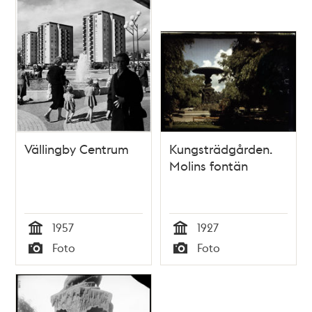
Vällingby Centrum
Kungsträdgården.
Molins fontän
1957
1927
Tid
Tid
Foto
Foto
Typ
Typ