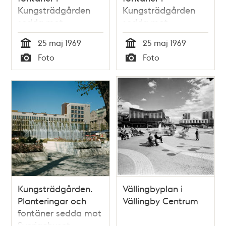
Kungsträdgården
Kungsträdgården
sedda mot
sedda mot
Sverigehuset och
Sverigehuset,
25 maj 1969
25 maj 1969
Nordiska Kompaniet
Nordiska Kompaniet
Tid
Tid
Foto
Foto
och Sagerska husen
Typ
Typ
Kungsträdgården.
Vällingbyplan i
Planteringar och
Vällingby Centrum
fontäner sedda mot
Sverigehuset