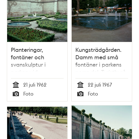
Planteringar,
Kungsträdgården.
fontäner och
Damm med små
svanskulptur i
fontäner i parkens
parken vid
norra del. Turistbyrå
Glasbruksklippan,
i kv. Sju Sekel. Vy
21 juli 1962
22 juli 1967
nuvarande
mot Nordiska
Tid
Tid
Foto
Foto
Glasbrukstäppan
Kompaniet
Typ
Typ