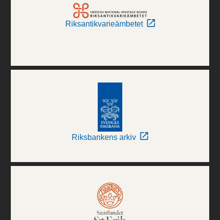
Riksantikvarieämbetet
Riksbankens arkiv