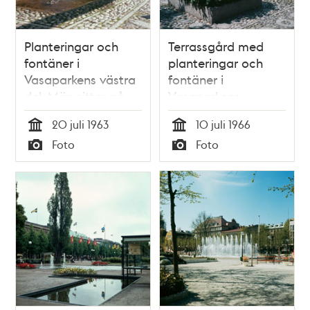
Planteringar och
Terrassgård med
fontäner i
planteringar och
Vasaparkens västra
fontäner i
del. Män sitter på
Vasaparkens
rödmålad parkbänk
sydvästra del. Vy åt
20 juli 1963
10 juli 1966
nordväst
Tid
Tid
Foto
Foto
Typ
Typ