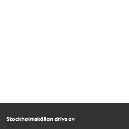
Kontakt
Stockholmskällan
Stockholmskällan drivs av