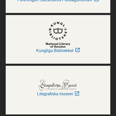
Kungliga Biblioteket
Litografiska museet