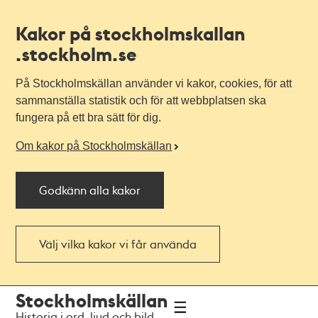
Kakor på stockholmskallan
.stockholm.se
På Stockholmskällan använder vi kakor, cookies, för att
sammanställa statistik och för att webbplatsen ska
fungera på ett bra sätt för dig.
Om kakor på Stockholmskällan
Godkänn alla kakor
Välj vilka kakor vi får använda
Till
Till
Stockholmskällan
navigationen
huvudinnehållet
Historia i ord, ljud och bild