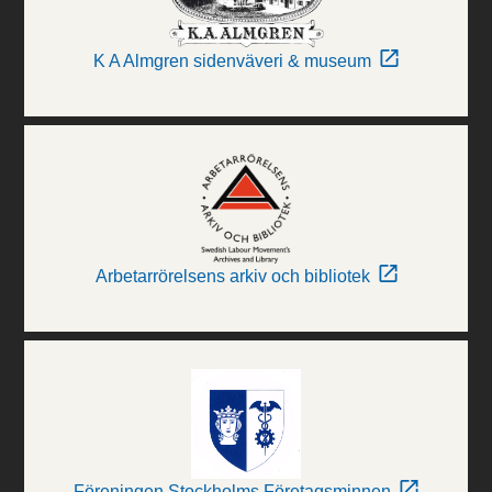
K A Almgren sidenväveri & museum
Arbetarrörelsens arkiv och bibliotek
Föreningen Stockholms Företagsminnen