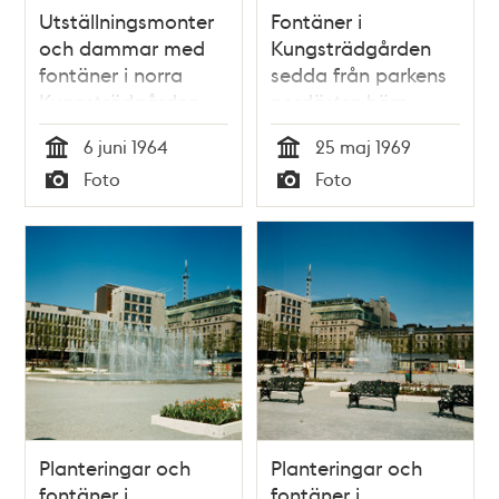
Utställningsmonter
Fontäner i
och dammar med
Kungsträdgården
fontäner i norra
sedda från parkens
Kungsträdgården.
nordöstra hörn
Vy mot allén vid
6 juni 1964
25 maj 1969
Kungsträdgårdsgatan
Tid
Tid
Foto
Foto
Typ
Typ
Planteringar och
Planteringar och
fontäner i
fontäner i