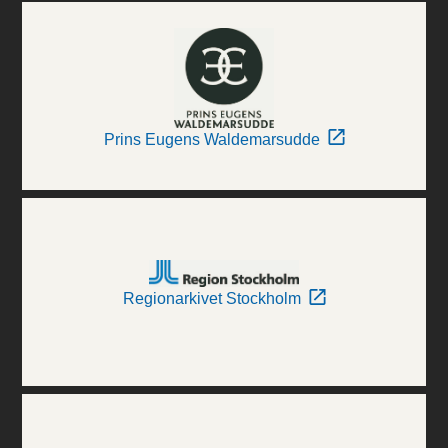
Prins Eugens Waldemarsudde
Regionarkivet Stockholm