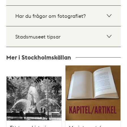
Har du frågor om fotografiet?
Stadsmuseet tipsar
Mer i Stockholmskällan
Relaterade
poster
och
teman