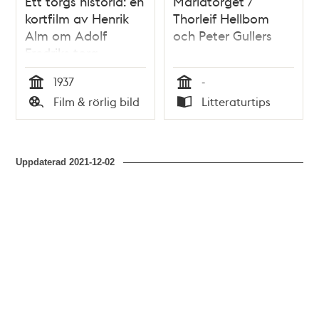
Ett torgs historia: en
Mariatorget /
kortfilm av Henrik
Thorleif Hellbom
Alm om Adolf
och Peter Gullers
Fredriks torg
(Mariatorget)
1937
-
Tid
Tid
Film & rörlig bild
Litteraturtips
Typ
Typ
Uppdaterad
2021-12-02