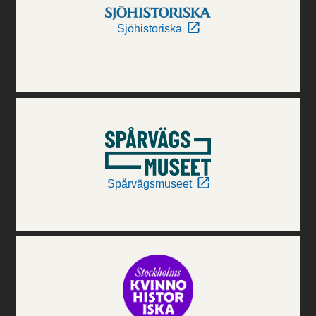
Sjöhistoriska
Spårvägsmuseet