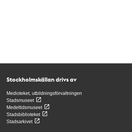
Kontakt
Stockholmskällan
Stockholmskällan drivs av
Medioteket, utbildningsförvaltningen
Stadsmuseet
Medeltidsmuseet
Stadsbiblioteket
Stadsarkivet