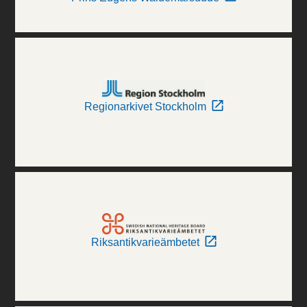
Regionarkivet Stockholm
Riksantikvarieämbetet