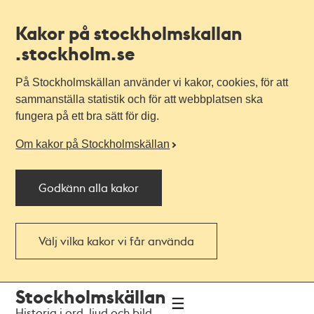
Kakor på stockholmskallan
.stockholm.se
På Stockholmskällan använder vi kakor, cookies, för att
sammanställa statistik och för att webbplatsen ska
fungera på ett bra sätt för dig.
Om kakor på Stockholmskällan
Godkänn alla kakor
Välj vilka kakor vi får använda
Till
Till
Stockholmskällan
navigationen
huvudinnehållet
Historia i ord, ljud och bild