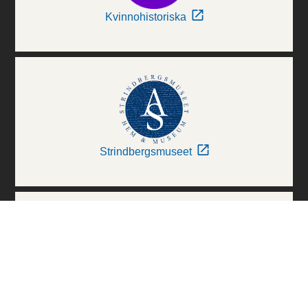
Kvinnohistoriska
Strindbergsmuseet
Thielska Galleriet