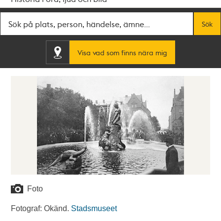
Fritextsök
Sök
Visa vad som finns nära mig
Foto
Fotograf: Okänd.
Stadsmuseet