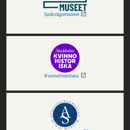
Spårvägsmuseet
Kvinnohistoriska