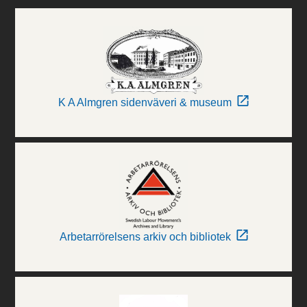
K A Almgren sidenväveri & museum
Arbetarrörelsens arkiv och bibliotek