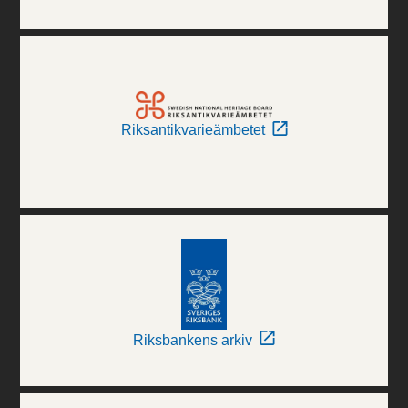
Riksantikvarieämbetet
Riksbankens arkiv