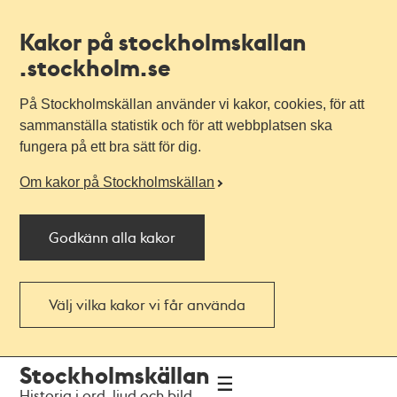
Kakor på stockholmskallan
.stockholm.se
På Stockholmskällan använder vi kakor, cookies, för att
sammanställa statistik och för att webbplatsen ska
fungera på ett bra sätt för dig.
Om kakor på Stockholmskällan
Godkänn alla kakor
Välj vilka kakor vi får använda
Till
Till
Stockholmskällan
navigationen
huvudinnehållet
Historia i ord, ljud och bild