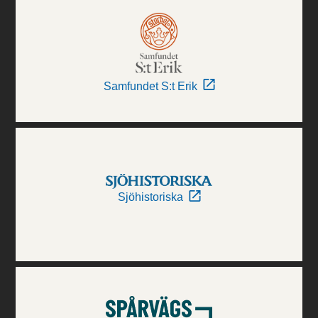
Samfundet S:t Erik
Sjöhistoriska