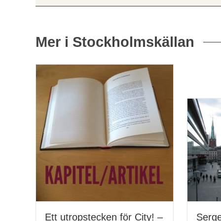
Mer i Stockholmskällan
Relaterade
poster
och
teman
Ett utropstecken för City! –
Serge