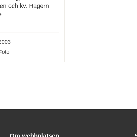
en och kv. Hägern
e
2003
Foto
Om webbplatsen