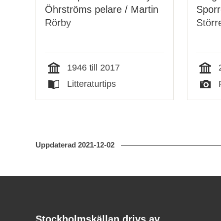
Öhrströms pelare / Martin
Sporr
Rörby
Störr
1946 till 2017
Tid
Tid
Litteraturtips
Typ
Typ
Uppdaterad
2021-12-02
Kontakt
Stockholmskällan
Stockholmskällan drivs av