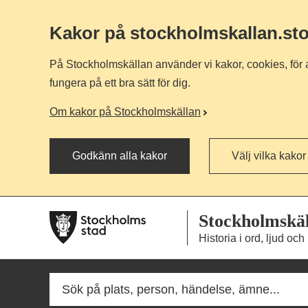
Kakor på stockholmskallan
.st
På Stockholmskällan använder vi kakor, cookies, för a
fungera på ett bra sätt för dig.
Om kakor på Stockholmskällan
Godkänn alla kakor
Välj vilka kakor
Till
Till
Stockholmskä
navigationen
huvudinnehållet
Historia i ord, ljud och 
Fritextsök