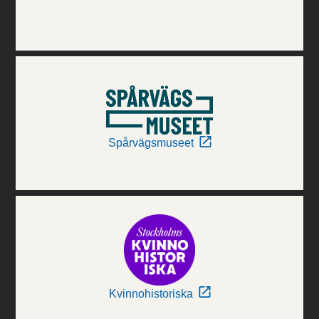
Spårvägsmuseet
Kvinnohistoriska