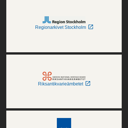
Regionarkivet Stockholm
Riksantikvarieämbetet