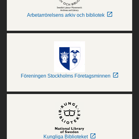
Arbetarrörelsens arkiv och bibliotek
Föreningen Stockholms Företagsminnen
Kungliga Biblioteket