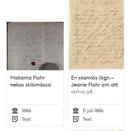
Makarna Flohr
En skamlös lögn –
nekas skilsmässa
Jeanie Flohr om att
skriva på
skilsmässopapprena
1886
11 juli 1886
Tid
Tid
Text
Text
Typ
Typ