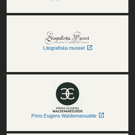
Litografiska museet
Prins Eugens Waldemarsudde