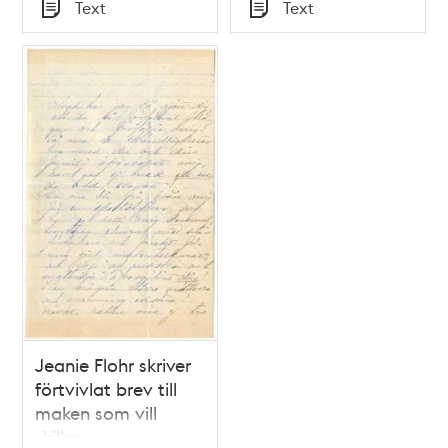
Tid
Tid
Text
Text
Typ
Typ
Jeanie Flohr skriver
förtvivlat brev till
maken som vill
skiljas