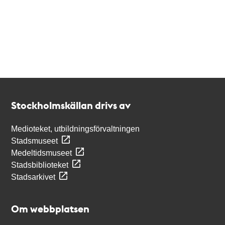
Kontakt
Stockholmskällan
Stockholmskällan drivs av
Medioteket, utbildningsförvaltningen
Stadsmuseet
Medeltidsmuseet
Stadsbiblioteket
Stadsarkivet
Om webbplatsen