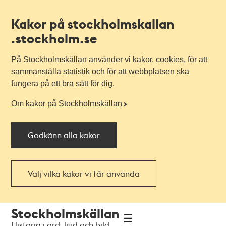
Kakor på stockholmskallan
.stockholm.se
På Stockholmskällan använder vi kakor, cookies, för att
sammanställa statistik och för att webbplatsen ska
fungera på ett bra sätt för dig.
Om kakor på Stockholmskällan
Godkänn alla kakor
Välj vilka kakor vi får använda
Till
Till
Stockholmskällan
navigationen
huvudinnehållet
Historia i ord, ljud och bild