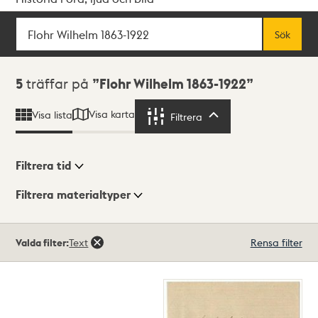
Sök
Fritextsök
Sök
Sökresultat
5
träffar på
Flohr Wilhelm 1863-1922
Visa karta
Visa lista
Filtrera
Filtrera
Filtrera tid
Filtrera materialtyper
Visningsläge
Totalt
Valda filter:
Text
Rensa filter
5
träffar
Lista
Karta