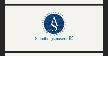
Strindbergsmuseet
Thielska Galleriet