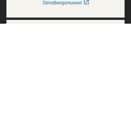
Strindbergsmuseet
Thielska Galleriet
Världskulturmuseerna