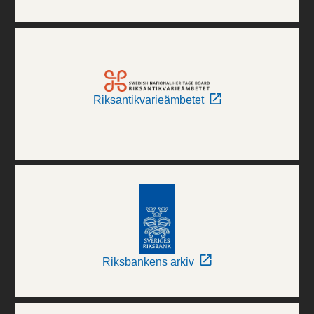
Riksantikvarieämbetet
Riksbankens arkiv