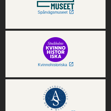
Spårvägsmuseet
Kvinnohistoriska