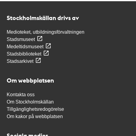
Kontakt
Stockholmskällan
Stockholmskällan drivs av
Medioteket, utbildningsförvaltningen
Stadsmuseet
Medeltidsmuseet
Stadsbiblioteket
Stadsarkivet
Om webbplatsen
Kontakta oss
Om Stockholmskällan
Tillgänglighetsredogörelse
Om kakor på webbplatsen
Sociala medier