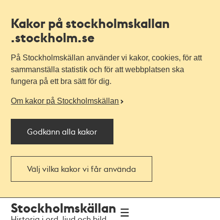
Kakor på stockholmskallan
.stockholm.se
På Stockholmskällan använder vi kakor, cookies, för att
sammanställa statistik och för att webbplatsen ska
fungera på ett bra sätt för dig.
Om kakor på Stockholmskällan
Godkänn alla kakor
Välj vilka kakor vi får använda
Till
Till
Stockholmskällan
navigationen
huvudinnehållet
Historia i ord, ljud och bild