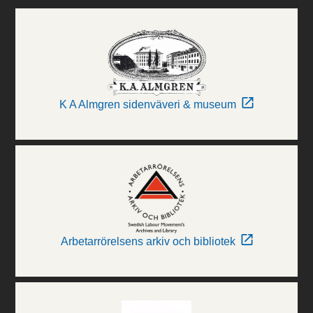
K A Almgren sidenväveri & museum
Arbetarrörelsens arkiv och bibliotek