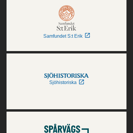
Samfundet S:t Erik
Sjöhistoriska