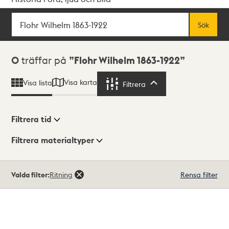
Sök
Fritextsök
Sök
Sökresultat
0
träffar på
Flohr Wilhelm 1863-1922
Visa karta
Visa lista
Filtrera
Filtrera
Filtrera tid
Filtrera materialtyper
Visningsläge
Totalt
Valda filter:
Ritning
Rensa filter
0
träffar
Lista
Karta