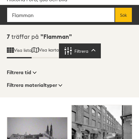
Sök
Fritextsök
Sök
Sökresultat
7
träffar på
Flamman
Visa karta
Visa lista
Filtrera
Filtrera
Filtrera tid
Filtrera materialtyper
Visningsläge
Totalt
7
träffar
Lista
Karta