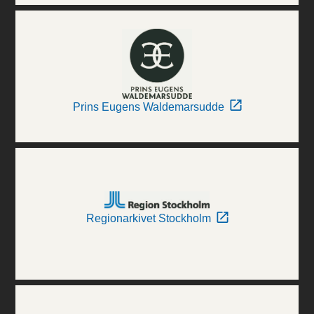
Prins Eugens Waldemarsudde
Regionarkivet Stockholm