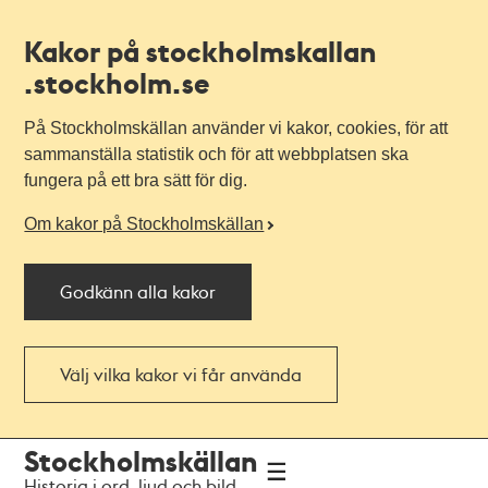
Kakor på stockholmskallan
.stockholm.se
På Stockholmskällan använder vi kakor, cookies, för att
sammanställa statistik och för att webbplatsen ska
fungera på ett bra sätt för dig.
Om kakor på Stockholmskällan
Godkänn alla kakor
Välj vilka kakor vi får använda
Till
Till
Stockholmskällan
navigationen
huvudinnehållet
Historia i ord, ljud och bild