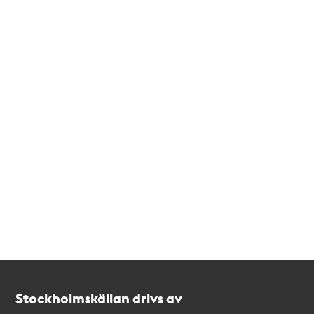
Kontakt
Stockholmskällan
Stockholmskällan drivs av