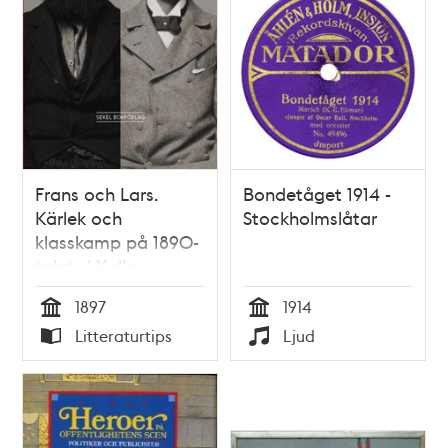
Frans och Lars.
Bondetåget 1914 -
Kärlek och
Stockholmslåtar
klasskamp på 1890-
talet. / Kalle
Holmqvist
1897
1914
Tid
Tid
Litteraturtips
Ljud
Typ
Typ