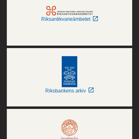
Riksantikvarieämbetet
Riksbankens arkiv