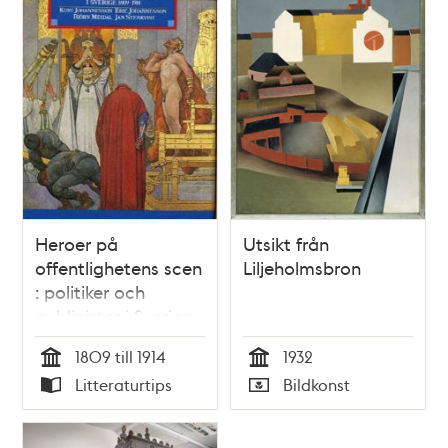
Heroer på
Utsikt från
offentlighetens scen
Liljeholmsbron
: politiker och
publicister i Sverige
1809-1914
1809 till 1914
1932
Tid
Tid
Litteraturtips
Bildkonst
Typ
Typ