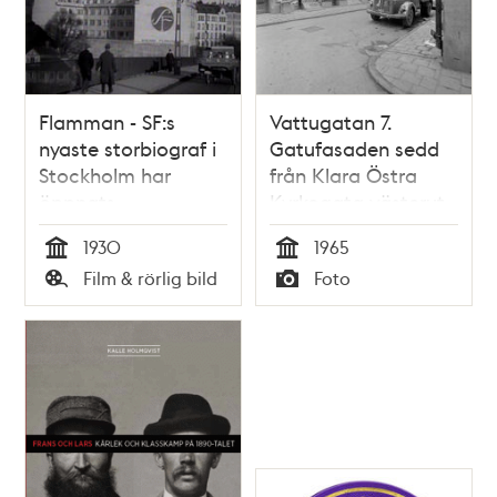
Flamman - SF:s
Vattugatan 7.
nyaste storbiograf i
Gatufasaden sedd
Stockholm har
från Klara Östra
öppnats
Kyrkogata västerut.
Café Flamman
1930
1965
Tid
Tid
Film & rörlig bild
Foto
Typ
Typ