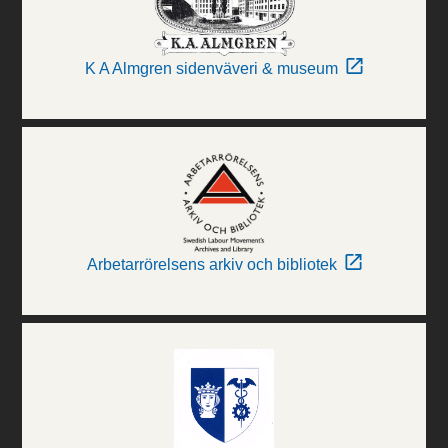
K A Almgren sidenväveri & museum
Arbetarrörelsens arkiv och bibliotek