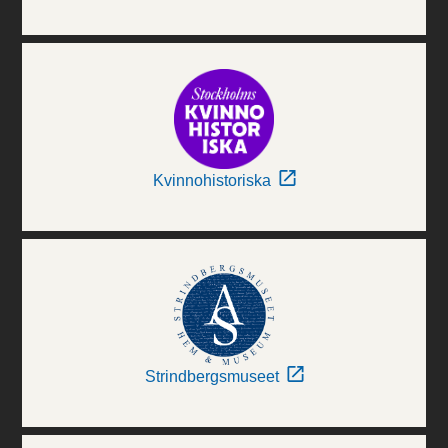
Kvinnohistoriska
Strindbergsmuseet