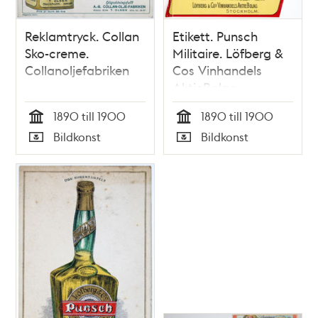
Reklamtryck. Collan
Etikett. Punsch
Sko-creme.
Militaire. Löfberg &
Collanoljefabriken
Cos Vinhandels
AktieBolag
1890 till 1900
1890 till 1900
Tid
Tid
Bildkonst
Bildkonst
Typ
Typ