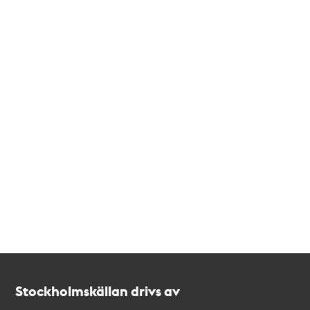
Kontakt
Stockholmskällan
Stockholmskällan drivs av