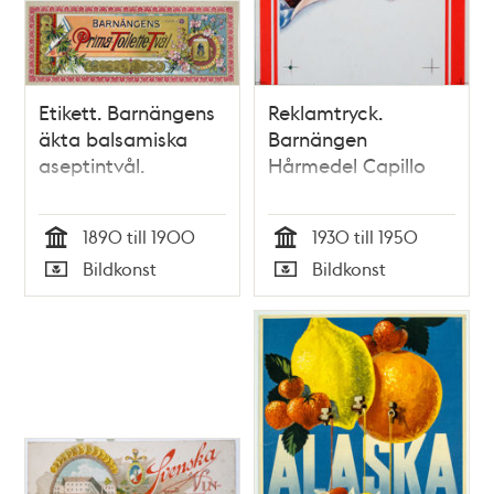
Etikett. Barnängens
Reklamtryck.
äkta balsamiska
Barnängen
aseptintvål.
Hårmedel Capillo
1890 till 1900
1930 till 1950
Tid
Tid
Bildkonst
Bildkonst
Typ
Typ