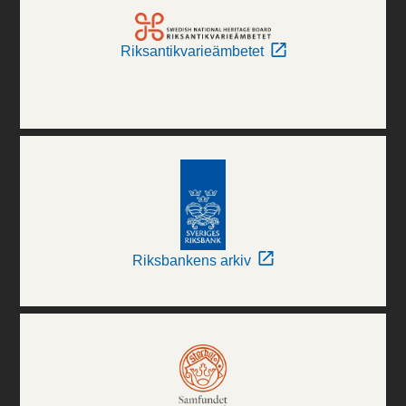
Riksantikvarieämbetet
Riksbankens arkiv