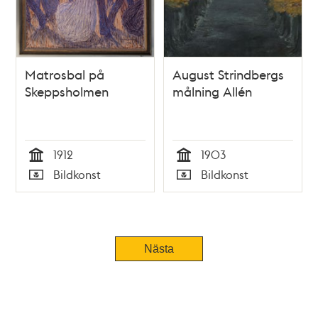
Matrosbal på
August Strindbergs
Skeppsholmen
målning Allén
1912
1903
Tid
Tid
Bildkonst
Bildkonst
Typ
Typ
Nästa