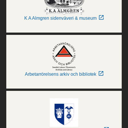
K A Almgren sidenväveri & museum
Arbetarrörelsens arkiv och bibliotek