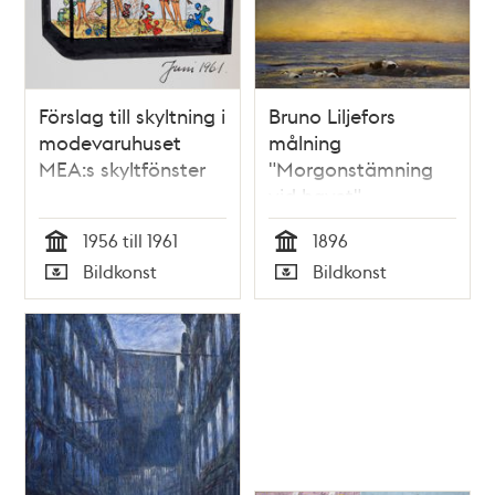
Förslag till skyltning i
Bruno Liljefors
modevaruhuset
målning
MEA:s skyltfönster
"Morgonstämning
vid havet"
1956 till 1961
1896
Tid
Tid
Bildkonst
Bildkonst
Typ
Typ