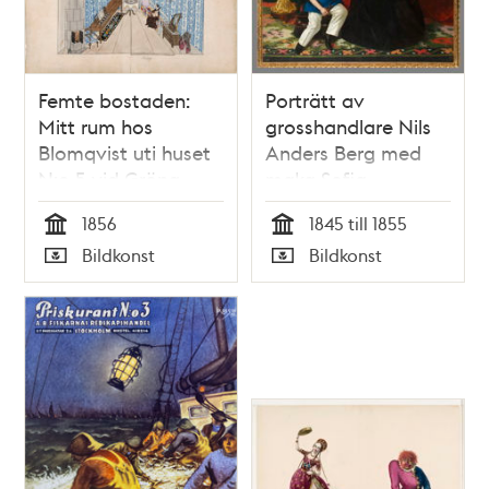
Femte bostaden:
Porträtt av
Mitt rum hos
grosshandlare Nils
Blomqvist uti huset
Anders Berg med
N:o 5 vid Gröna
maka Sofia
Gatan, Qvarteret
Petronella Unonius
1856
1845 till 1855
Hagen, nedra
och sönerna Emil
Tid
Tid
Bildkonst
Bildkonst
botten
och Nils.
Typ
Typ