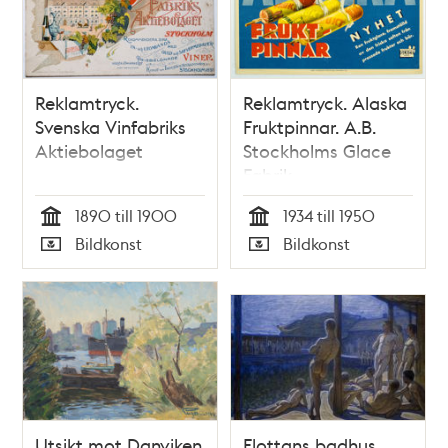
Reklamtryck.
Reklamtryck. Alaska
Svenska Vinfabriks
Fruktpinnar. A.B.
Aktiebolaget
Stockholms Glace
Fabrik
1890 till 1900
1934 till 1950
Tid
Tid
Bildkonst
Bildkonst
Typ
Typ
Utsikt mot Danviken
Flottans badhus