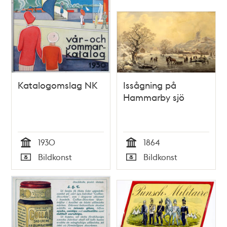
Katalogomslag NK
Issågning på
Hammarby sjö
1930
1864
Tid
Tid
Bildkonst
Bildkonst
Typ
Typ