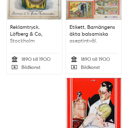
Reklamtryck.
Etikett. Barnängens
Löfberg & Co,
äkta balsamiska
Stockholm
aseptintvål.
1890 till 1900
1890 till 1900
Tid
Tid
Bildkonst
Bildkonst
Typ
Typ