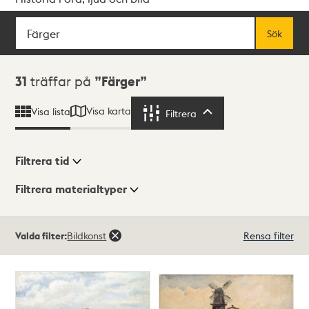
Sök
Fritextsök
Sök
Sökresultat
31
träffar på
Färger
Visa karta
Visa lista
Filtrera
Filtrera
Filtrera tid
Filtrera materialtyper
Visningsläge
Totalt
Valda filter:
Bildkonst
Rensa filter
31
träffar
Lista
Karta