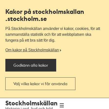
Kakor på stockholmskallan
.stockholm.se
På Stockholmskällan använder vi kakor, cookies, för att
sammanställa statistik och för att webbplatsen ska
fungera på ett bra sätt för dig.
Om kakor på Stockholmskällan
Godkänn alla kakor
Välj vilka kakor vi får använda
Till
Till
Stockholmskällan
navigationen
huvudinnehållet
Historia i ord, ljud och bild