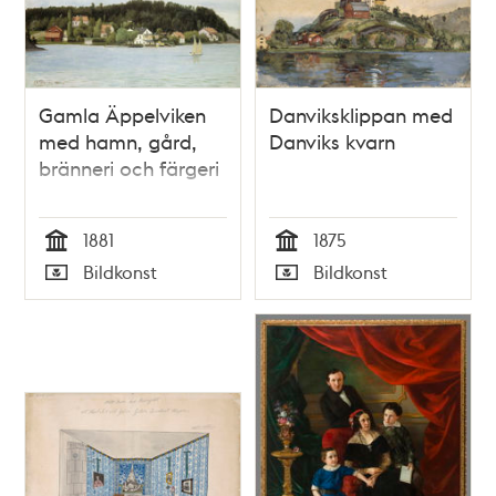
Gamla Äppelviken
Danviksklippan med
med hamn, gård,
Danviks kvarn
bränneri och färgeri
1881
1875
Tid
Tid
Bildkonst
Bildkonst
Typ
Typ