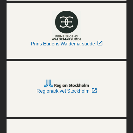
Prins Eugens Waldemarsudde
Regionarkivet Stockholm