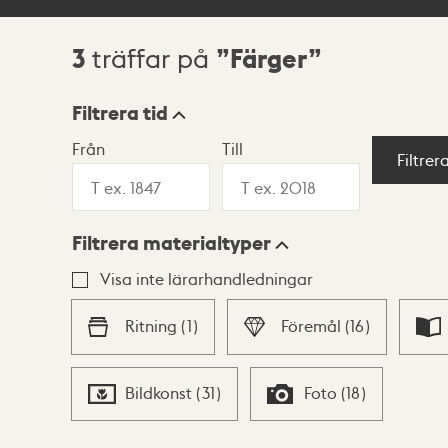
3
Färger
träffar på
Sökresultat
Filtrera tid
Från
Till
Visningsläge
Filtrer
Filtrera materialtyper
Lista
Karta
Visa inte lärarhandledningar
Ritning
(
1
)
Föremål
(
16
)
Bildkonst
(
31
)
Foto
(
18
)