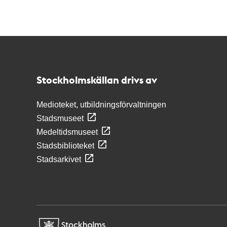
Kontakt
Stockholmskällan
Stockholmskällan drivs av
Medioteket, utbildningsförvaltningen
Stadsmuseet
Medeltidsmuseet
Stadsbiblioteket
Stadsarkivet