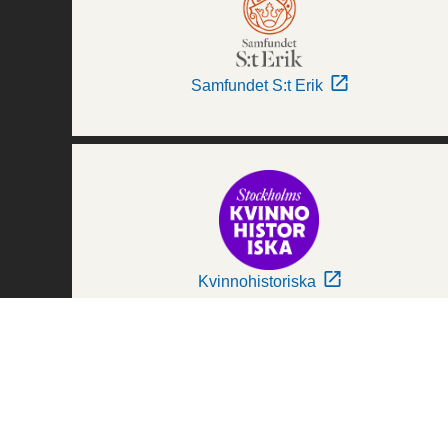
Samfundet S:t Erik
Kvinnohistoriska