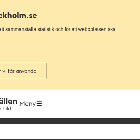
ockholm.se
tt sammanställa statistik och för att webbplatsen ska
or vi får använda
ällan
Meny
h bild