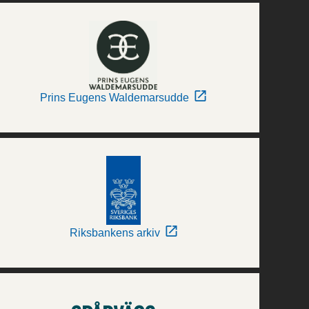
Prins Eugens Waldemarsudde
Riksbankens arkiv