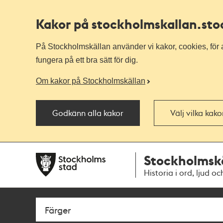
Kakor på stockholmskallan
.st
På Stockholmskällan använder vi kakor, cookies, för a
fungera på ett bra sätt för dig.
Om kakor på Stockholmskällan
Godkänn alla kakor
Välj vilka kak
Till
Till
Stockholmsk
navigationen
huvudinnehållet
Historia i ord, ljud oc
Sök
Fritextsök