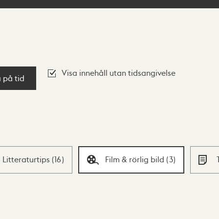
Visa innehåll utan tidsangivelse
a på tid
Litteraturtips
(
16
)
Film & rörlig bild
(
3
)