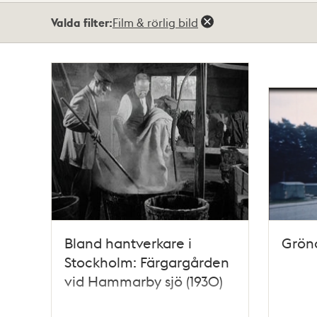
Totalt
Valda filter:
Film & rörlig bild
3
träffar
Bland hantverkare i
Grön
Stockholm: Färgargården
vid Hammarby sjö (1930)