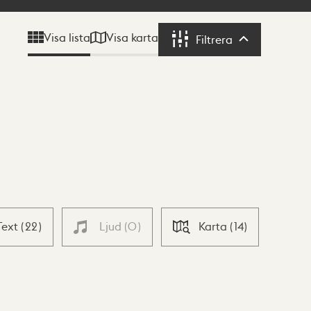
Visa karta
Visa lista
Filtrera
Filtrera
Text
(
22
)
Ljud
(
0
)
Karta
(
14
)