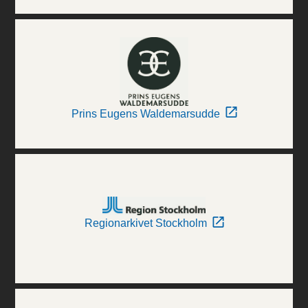
Prins Eugens Waldemarsudde
Regionarkivet Stockholm