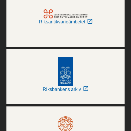
Riksantikvarieämbetet
Riksbankens arkiv