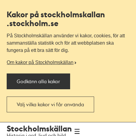
Kakor på stockholmskallan
.stockholm.se
På Stockholmskällan använder vi kakor, cookies, för att
sammanställa statistik och för att webbplatsen ska
fungera på ett bra sätt för dig.
Om kakor på Stockholmskällan
Godkänn alla kakor
Välj vilka kakor vi får använda
Till
Till
Stockholmskällan
navigationen
huvudinnehållet
Historia i ord, ljud och bild