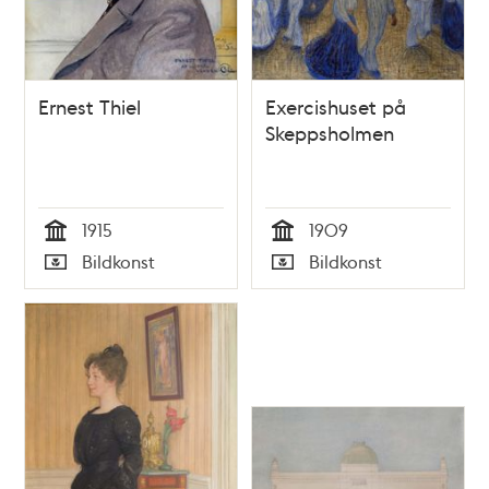
Ernest Thiel
Exercishuset på
Skeppsholmen
1915
1909
Tid
Tid
Bildkonst
Bildkonst
Typ
Typ