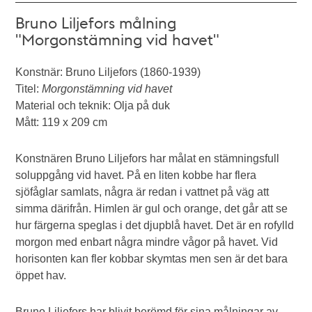
Bruno Liljefors målning
"Morgonstämning vid havet"
Konstnär: Bruno Liljefors (1860-1939)
Titel:
Morgonstämning vid havet
Material och teknik: Olja på duk
Mått: 119 x 209 cm
Konstnären Bruno Liljefors har målat en stämningsfull
soluppgång vid havet. På en liten kobbe har flera
sjöfåglar samlats, några är redan i vattnet på väg att
simma därifrån. Himlen är gul och orange, det går att se
hur färgerna speglas i det djupblå havet. Det är en rofylld
morgon med enbart några mindre vågor på havet. Vid
horisonten kan fler kobbar skymtas men sen är det bara
öppet hav.
Bruno Liljefors har blivit berömd för sina målningar av