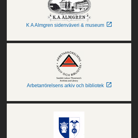
K A Almgren sidenväveri & museum
Arbetarrörelsens arkiv och bibliotek