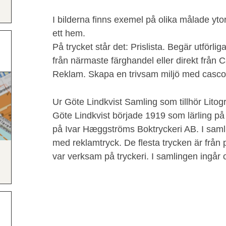
I bilderna finns exemel på olika målade ytor 
ett hem.
På trycket står det: Prislista. Begär utförli
från närmaste färghandel eller direkt frå
Reklam. Skapa en trivsam miljö med casco
Ur Göte Lindkvist Samling som tillhör Litog
Göte Lindkvist började 1919 som lärling på
på Ivar Hæggströms Boktryckeri AB. I samli
med reklamtryck. De flesta trycken är frå
var verksam på tryckeri. I samlingen ingår