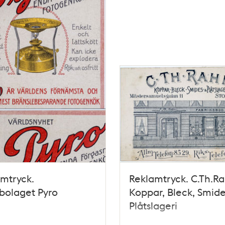
mtryck.
Reklamtryck. C.Th.R
bolaget Pyro
Koppar, Bleck, Smide
Plåtslageri