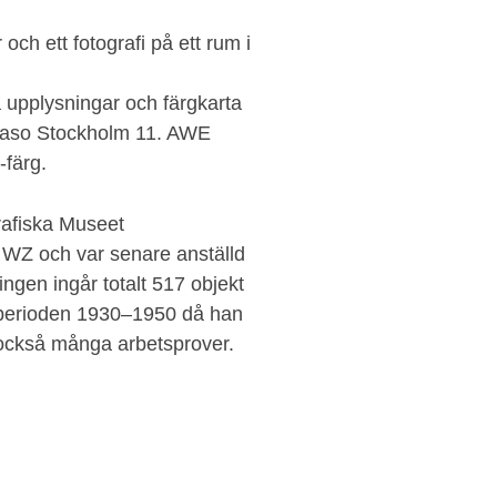
och ett fotografi på ett rum i
ga upplysningar och färgkarta
n Caso Stockholm 11. AWE
-färg.
rafiska Museet
 WZ och var senare anställd
ngen ingår totalt 517 objekt
n perioden 1930–1950 då han
 också många arbetsprover.