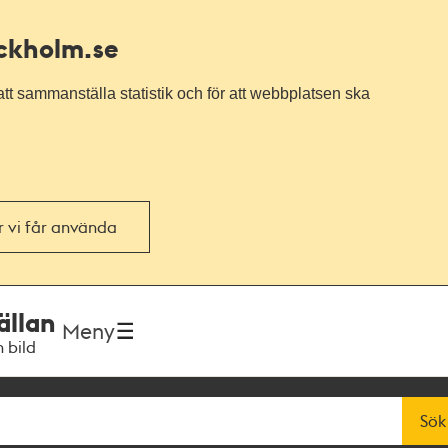
ockholm.se
tt sammanställa statistik och för att webbplatsen ska
or vi får använda
ällan
Meny
h bild
Sök