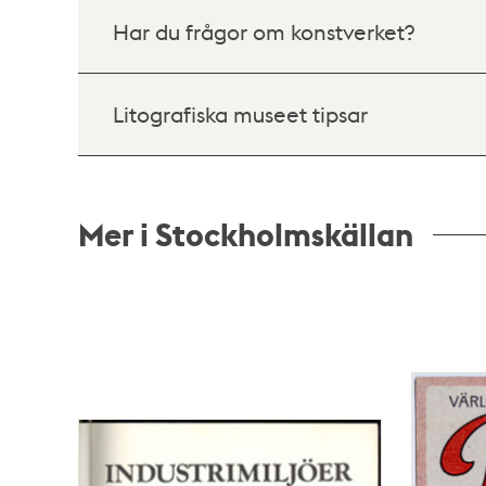
Har du frågor om konstverket?
Litografiska museet tipsar
Mer i Stockholmskällan
Relaterade
poster
och
teman