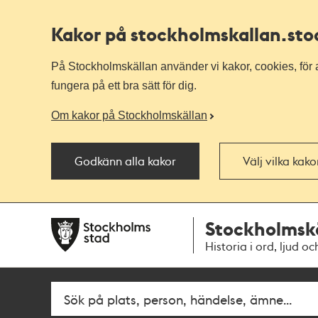
Kakor på stockholmskallan
.st
På Stockholmskällan använder vi kakor, cookies, för a
fungera på ett bra sätt för dig.
Om kakor på Stockholmskällan
Godkänn alla kakor
Välj vilka kak
Till
Till
Stockholmsk
navigationen
huvudinnehållet
Historia i ord, ljud oc
Fritextsök