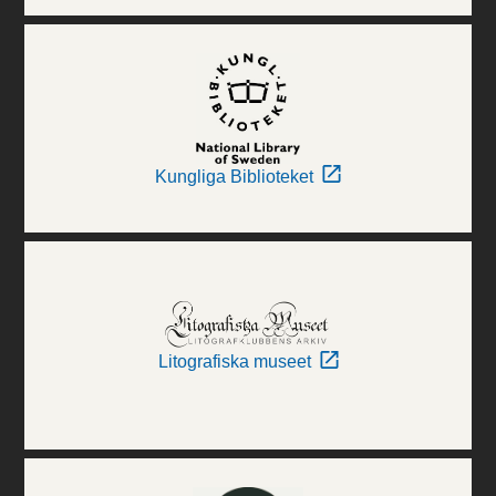
Kungliga Biblioteket
Litografiska museet