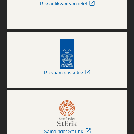
Riksantikvarieämbetet
Riksbankens arkiv
Samfundet S:t Erik