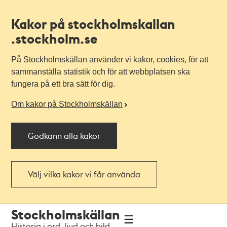
Kakor på stockholmskallan
.stockholm.se
På Stockholmskällan använder vi kakor, cookies, för att
sammanställa statistik och för att webbplatsen ska
fungera på ett bra sätt för dig.
Om kakor på Stockholmskällan
Godkänn alla kakor
Välj vilka kakor vi får använda
Till
Till
Stockholmskällan
navigationen
huvudinnehållet
Historia i ord, ljud och bild