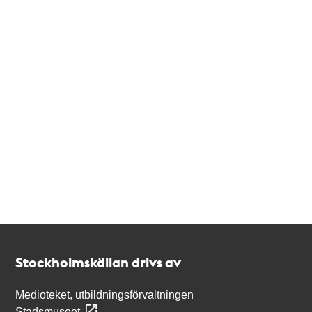
Kontakt
Stockholmskällan
Stockholmskällan drivs av
Medioteket, utbildningsförvaltningen
Stadsmuseet