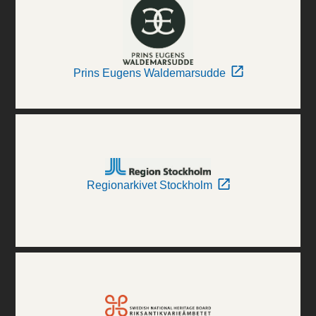
Prins Eugens Waldemarsudde
Regionarkivet Stockholm