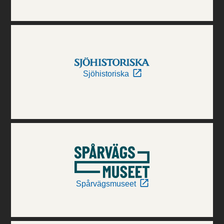
Sjöhistoriska
Spårvägsmuseet