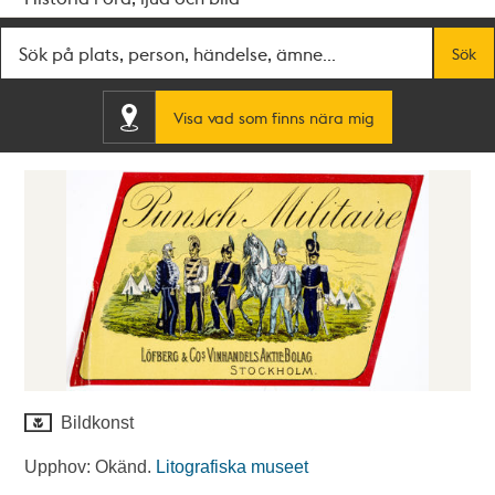
Fritextsök
Sök
Visa vad som finns nära mig
Bildkonst
Upphov: Okänd.
Litografiska museet