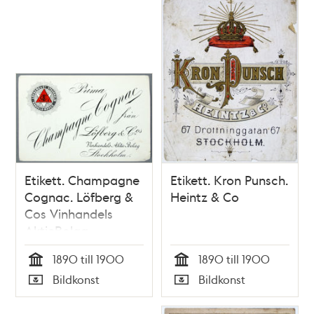
Relaterade
poster
och
teman
Etikett. Champagne
Etikett. Kron Punsch.
Cognac. Löfberg &
Heintz & Co
Cos Vinhandels
AktieBolag
1890 till 1900
1890 till 1900
Tid
Tid
Bildkonst
Bildkonst
Typ
Typ