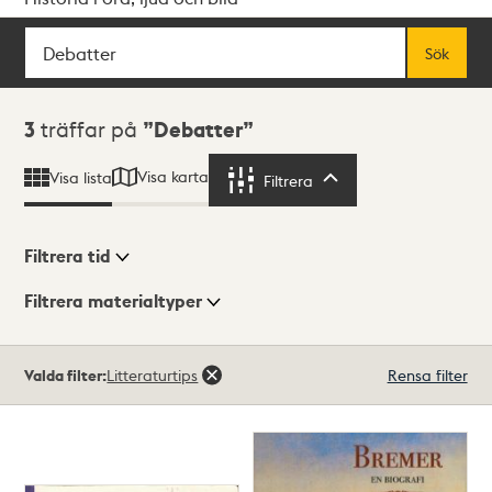
Sök
Fritextsök
Sök
Sökresultat
3
träffar på
Debatter
Visa karta
Visa lista
Filtrera
Filtrera
Filtrera tid
Filtrera materialtyper
Visningsläge
Totalt
Valda filter:
Litteraturtips
Rensa filter
3
träffar
Lista
Karta