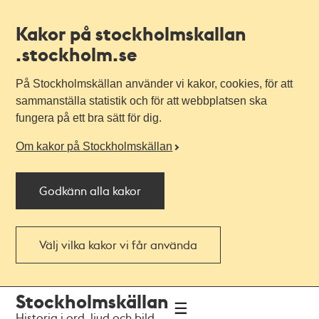
Kakor på stockholmskallan
.stockholm.se
På Stockholmskällan använder vi kakor, cookies, för att
sammanställa statistik och för att webbplatsen ska
fungera på ett bra sätt för dig.
Om kakor på Stockholmskällan
Godkänn alla kakor
Välj vilka kakor vi får använda
Till
Till
Stockholmskällan
navigationen
huvudinnehållet
Historia i ord, ljud och bild