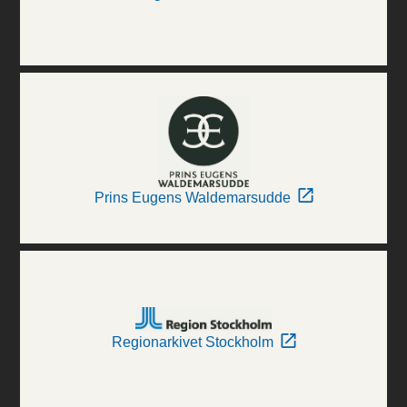
Prins Eugens Waldemarsudde
Regionarkivet Stockholm