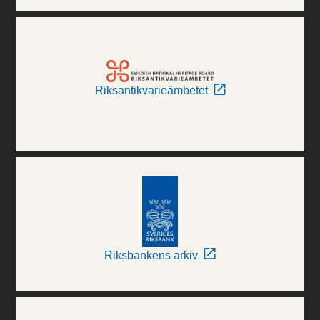
Riksantikvarieämbetet
Riksbankens arkiv