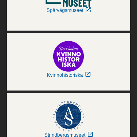
Spårvägsmuseet
Kvinnohistoriska
Strindbergsmuseet