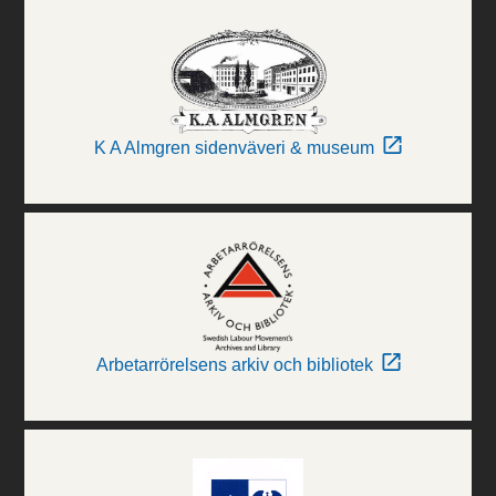
K A Almgren sidenväveri & museum
Arbetarrörelsens arkiv och bibliotek