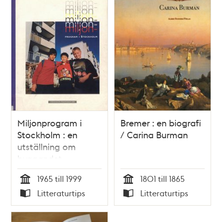
Miljonprogram i
Bremer : en biografi
Stockholm : en
/ Carina Burman
utställning om
byggandet,
boendet, och
1965 till 1999
1801 till 1865
människorna /
Tid
Tid
Litteraturtips
Litteraturtips
katalog: redaktör
Typ
Typ
Ulrika Sax