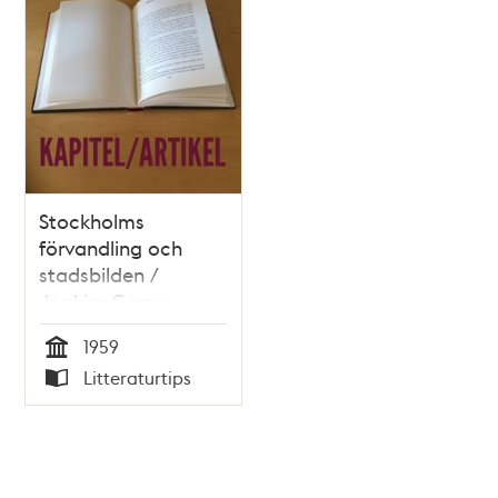
Stockholms
förvandling och
stadsbilden /
Joakim Garpe
1959
Tid
Litteraturtips
Typ