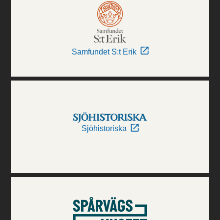
Samfundet S:t Erik
Sjöhistoriska