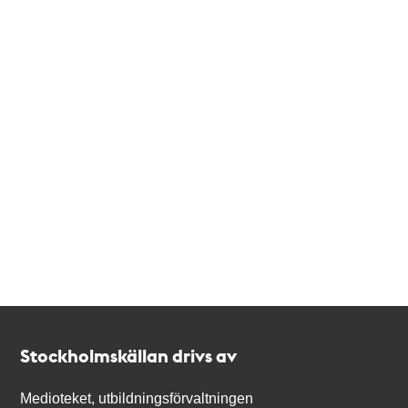
Kontakt
Stockholmskällan
Stockholmskällan drivs av
Medioteket, utbildningsförvaltningen