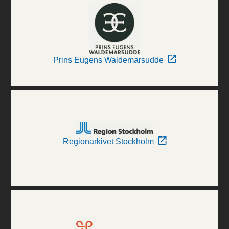
Prins Eugens Waldemarsudde
Regionarkivet Stockholm