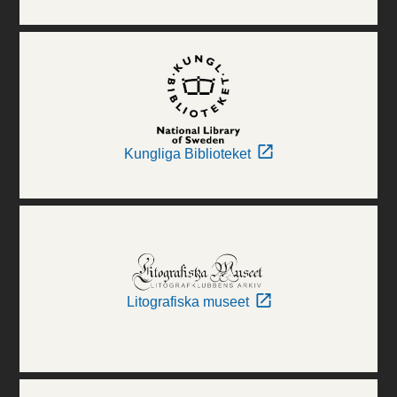
Kungliga Biblioteket
Litografiska museet