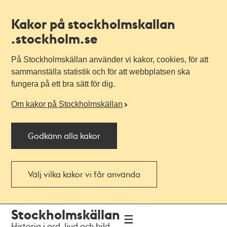
Kakor på stockholmskallan
.stockholm.se
På Stockholmskällan använder vi kakor, cookies, för att
sammanställa statistik och för att webbplatsen ska
fungera på ett bra sätt för dig.
Om kakor på Stockholmskällan
Godkänn alla kakor
Välj vilka kakor vi får använda
Till
Till
Stockholmskällan
navigationen
huvudinnehållet
Historia i ord, ljud och bild