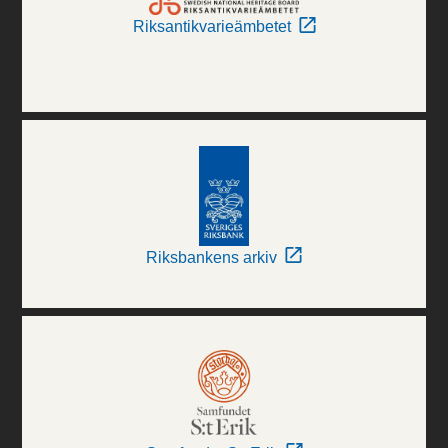
Riksantikvarieämbetet
Riksbankens arkiv