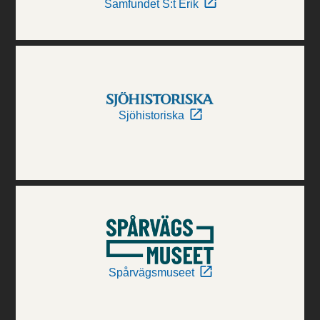
Samfundet S:t Erik
Sjöhistoriska
Spårvägsmuseet