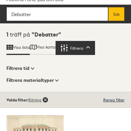
Sök
Fritextsök
Sök
Sökresultat
1
träff på
Debatter
Visa karta
Visa lista
Filtrera
Filtrera
Filtrera tid
Filtrera materialtyper
Visningsläge
Totalt
Valda filter:
Ritning
Rensa filter
1
träffar
Lista
Karta