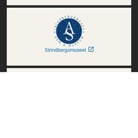
Strindbergsmuseet
Thielska Galleriet