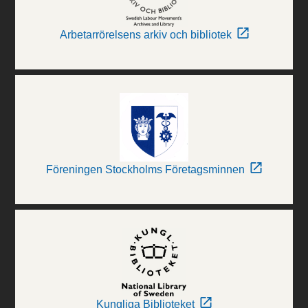
Arbetarrörelsens arkiv och bibliotek
Föreningen Stockholms Företagsminnen
Kungliga Biblioteket