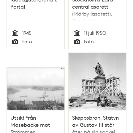
Portal
centrallasarett
(Mörby lasarett).
Byggnation av en
kvinnoklinik
1945
11 juli 1950
Tid
Tid
Foto
Foto
Typ
Typ
Utsikt från
Skeppsbron. Statyn
Mosebacke mot
av Gustav III står
Strömmen
åter på sin sockel,