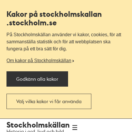
Kakor på stockholmskallan
.stockholm.se
På Stockholmskällan använder vi kakor, cookies, för att
sammanställa statistik och för att webbplatsen ska
fungera på ett bra sätt för dig.
Om kakor på Stockholmskällan
Godkänn alla kakor
Välj vilka kakor vi får använda
Till
Till
Stockholmskällan
navigationen
huvudinnehållet
Historia i ord, ljud och bild