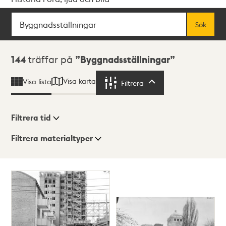
Sök
Fritextsök
Sök
Sökresultat
144
träffar på
Byggnadsställningar
Visa karta
Visa lista
Filtrera
Filtrera
Filtrera tid
Filtrera materialtyper
Visningsläge
Totalt
144
träffar
Lista
Karta