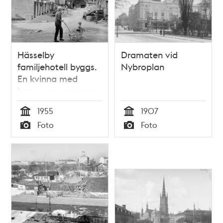
Hässelby
Dramaten vid
familjehotell byggs.
Nybroplan
En kvinna med
barnvagn passerar
1955
1907
Tid
Tid
Foto
Foto
Typ
Typ