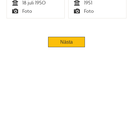
18 juli 1950
1951
demolerad bil, som
Tid
Tid
Foto
Foto
råkat falla ner i
Typ
Typ
tunnelbanebygget
Tidigare
Nästa