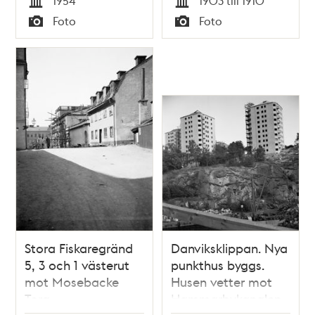
1954
1903 till 1910
Anläggningsarbete
Vasagatan 26 revs
Tid
Tid
Foto
Foto
för tunnelbanan vid
på 1960 - talet. Dåv.
Typ
Typ
station Hötorget
kv. Svanen och
och blivande
Riddaren. Nuv. kv.
Sveavägen
Orgelpipan och
Blåmannen
Stora Fiskaregränd
Danviksklippan. Nya
5, 3 och 1 västerut
punkthus byggs.
mot Mosebacke
Husen vetter mot
Torg.
Hammarbykanalen,