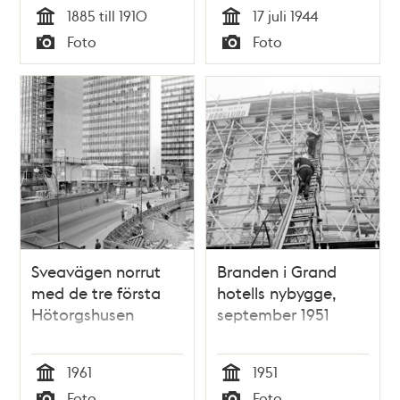
Navigationsskolan
där lastfartyg ses i
1885 till 1910
17 juli 1944
(före 1907) med
förgrunden
Tid
Tid
Foto
Foto
byggnadsställning.
Typ
Typ
Nuv. Fiskargatan 3
och 1, kv.
Mosebacke
Sveavägen norrut
Branden i Grand
med de tre första
hotells nybygge,
Hötorgshusen
september 1951
1961
1951
Tid
Tid
Foto
Foto