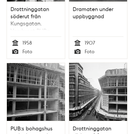
Drottninggatan
Dramaten under
söderut från
uppbyggnad
Kungsgatan.
Varuhuset PUB:s
bohagshus byggs
1958
1907
Tid
Tid
Foto
Foto
Typ
Typ
PUB:s bohagshus
Drottninggatan