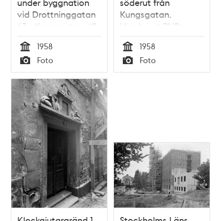
under byggnation
söderut från
vid Drottninggatan
Kungsgatan.
63 - Kungsgatan 49
Varuhuset PUB:s
bohagshus byggs
1958
1958
Tid
Tid
Foto
Foto
Typ
Typ
Klockgjutargränd 1.
Stockholms Läns