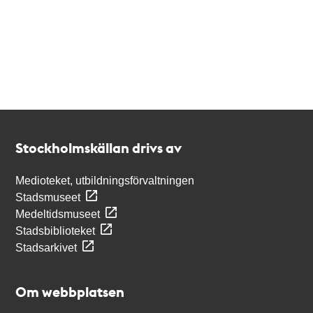
Kontakt
Stockholmskällan
Stockholmskällan drivs av
Medioteket, utbildningsförvaltningen
Stadsmuseet
Medeltidsmuseet
Stadsbiblioteket
Stadsarkivet
Om webbplatsen