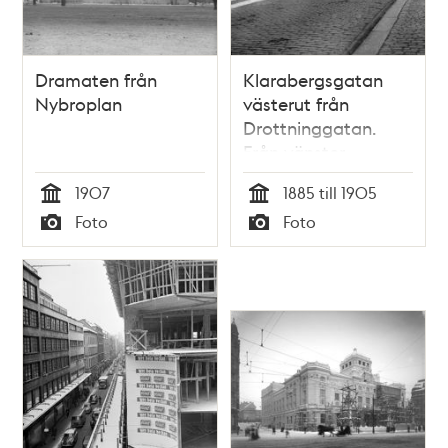
Dramaten från
Klarabergsgatan
Nybroplan
västerut från
Drottninggatan.
Från vänster
Klarabergsgatan 27-
1907
1885 till 1905
29 med Hôtel du
Tid
Tid
Foto
Foto
Suedè och Klara
Typ
Typ
Östra Kyrkogata