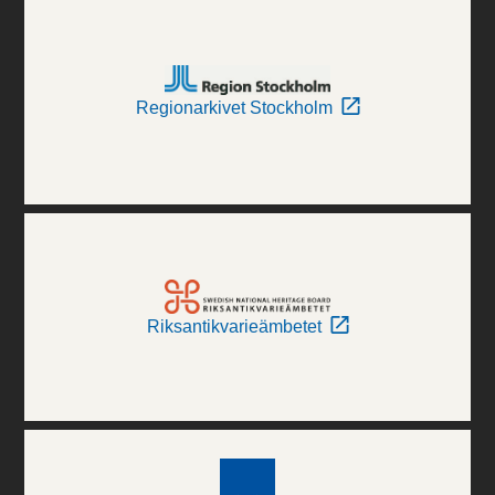
Regionarkivet Stockholm
Riksantikvarieämbetet