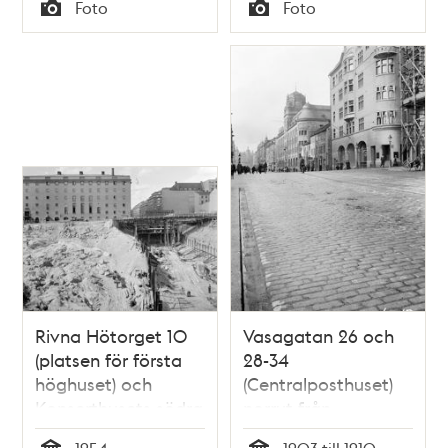
Tid
Tid
Foto
Foto
Typ
Typ
Rivna Hötorget 10
Vasagatan 26 och
(platsen för första
28-34
höghuset) och
(Centralposthuset)
Konserthusets södra
norrut från
sida.
Klarabergsgatan.