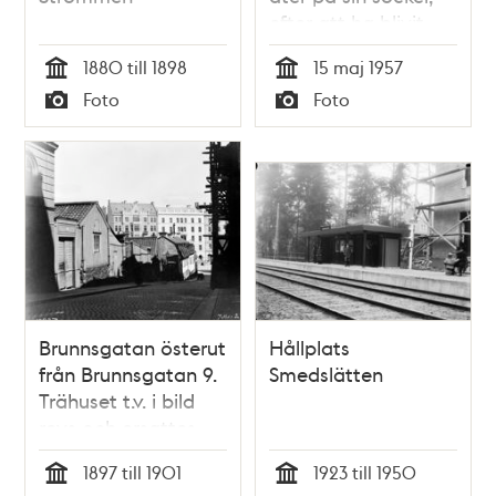
efter att ha blivit
rengjord och putsad
1880 till 1898
15 maj 1957
Tid
Tid
Foto
Foto
Typ
Typ
Brunnsgatan österut
Hållplats
från Brunnsgatan 9.
Smedslätten
Trähuset t.v. i bild
revs och ersattes
med stenhus 1901
1897 till 1901
1923 till 1950