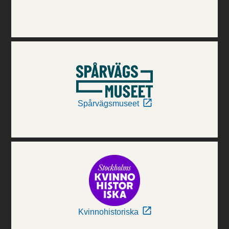
Spårvägsmuseet
Kvinnohistoriska