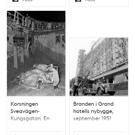
Typ
Typ
Korsningen
Branden i Grand
Sveavägen-
hotells nybygge,
Kungsgatan. En
september 1951
folksamling
beskådar