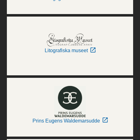
Litografiska museet
Prins Eugens Waldemarsudde