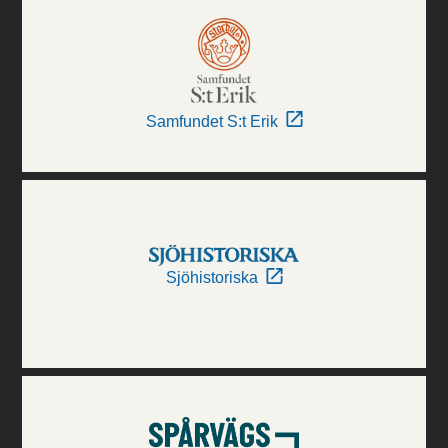
Samfundet S:t Erik
Sjöhistoriska