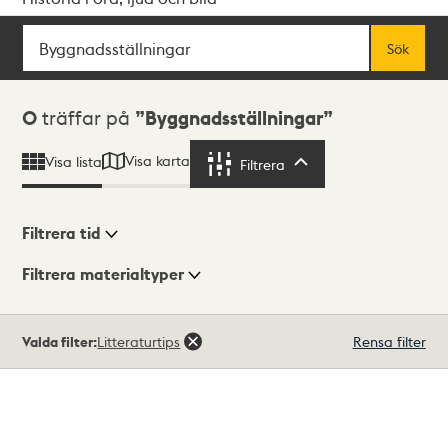
Sök
Fritextsök
Sök
Sökresultat
0
träffar på
Byggnadsställningar
Visa karta
Visa lista
Filtrera
Filtrera
Filtrera tid
Filtrera materialtyper
Visningsläge
Totalt
Valda filter:
Litteraturtips
Rensa filter
0
träffar
Lista
Karta