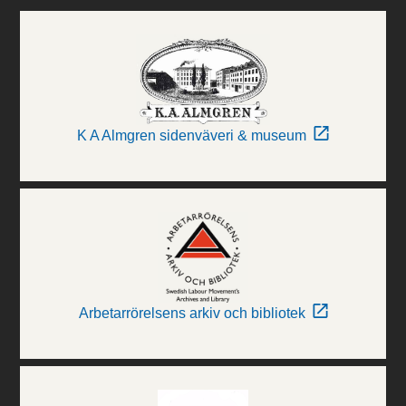
K A Almgren sidenväveri & museum
Arbetarrörelsens arkiv och bibliotek