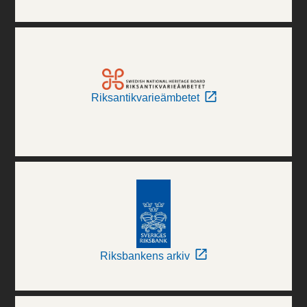
Riksantikvarieämbetet
Riksbankens arkiv