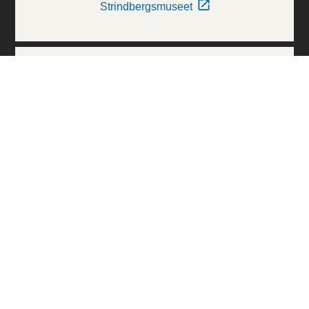
Strindbergsmuseet
Thielska Galleriet
Världskulturmuseerna