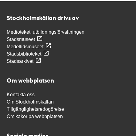
Kontakt
Stockholmskällan
Stockholmskällan drivs av
Medioteket, utbildningsförvaltningen
Stadsmuseet
Medeltidsmuseet
Stadsbiblioteket
Stadsarkivet
Om webbplatsen
Kontakta oss
Om Stockholmskällan
Tillgänglighetsredogörelse
Om kakor på webbplatsen
Sociala medier