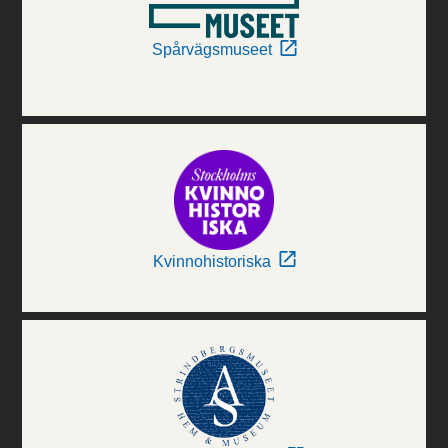
Spårvägsmuseet
Kvinnohistoriska