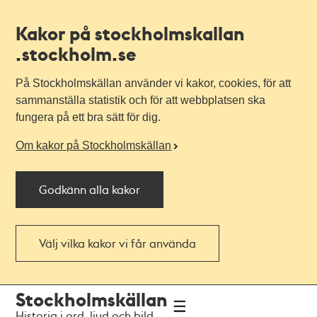
Kakor på stockholmskallan
.stockholm.se
På Stockholmskällan använder vi kakor, cookies, för att
sammanställa statistik och för att webbplatsen ska
fungera på ett bra sätt för dig.
Om kakor på Stockholmskällan
Godkänn alla kakor
Välj vilka kakor vi får använda
Till
Till
Stockholmskällan
navigationen
huvudinnehållet
Historia i ord, ljud och bild