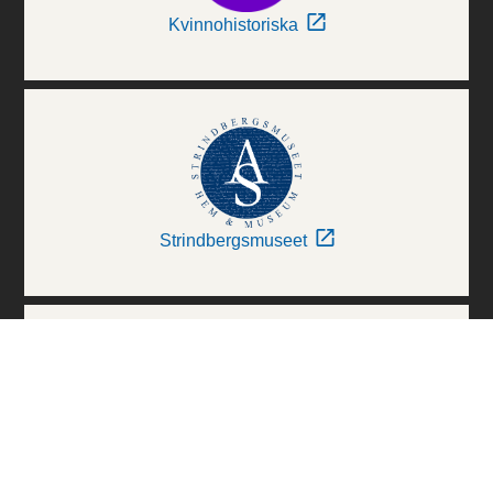
Kvinnohistoriska
Strindbergsmuseet
Thielska Galleriet