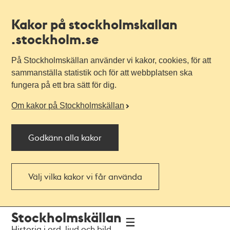
Kakor på stockholmskallan
.stockholm.se
På Stockholmskällan använder vi kakor, cookies, för att
sammanställa statistik och för att webbplatsen ska
fungera på ett bra sätt för dig.
Om kakor på Stockholmskällan
Godkänn alla kakor
Välj vilka kakor vi får använda
Till
Till
Stockholmskällan
navigationen
huvudinnehållet
Historia i ord, ljud och bild