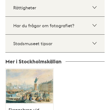
Rättigheter
Har du frågor om fotografiet?
Stadsmuseet tipsar
Mer i Stockholmskällan
Relaterade
poster
och
teman
Skeppsbron vid