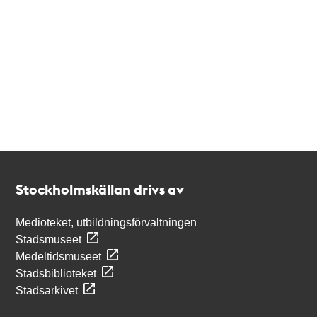
Kontakt
Stockholmskällan
Stockholmskällan drivs av
Medioteket, utbildningsförvaltningen
Stadsmuseet
Medeltidsmuseet
Stadsbiblioteket
Stadsarkivet