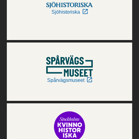
Sjöhistoriska
Spårvägsmuseet