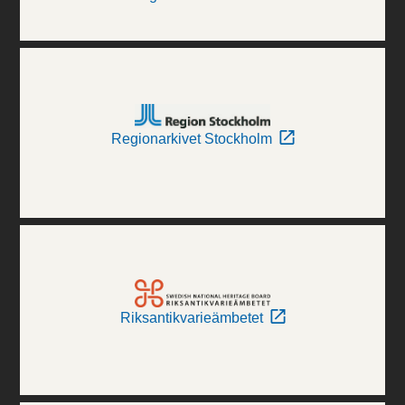
Regionarkivet Stockholm
Riksantikvarieämbetet