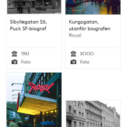
Sibyllegatan 26,
Kungsgatan,
Puck SF-biograf
utanför biografen
Royal
1961
2000
Tid
Tid
Foto
Foto
Typ
Typ