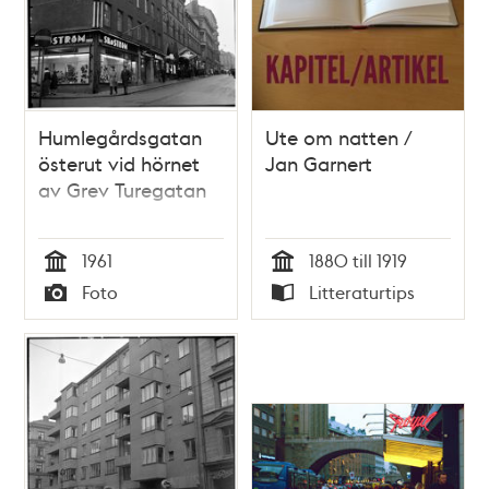
Humlegårdsgatan
Ute om natten /
österut vid hörnet
Jan Garnert
av Grev Turegatan
1961
1880 till 1919
Tid
Tid
Foto
Litteraturtips
Typ
Typ