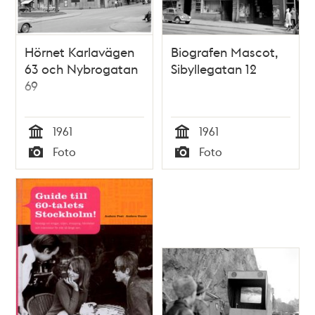
Hörnet Karlavägen
Biografen Mascot,
63 och Nybrogatan
Sibyllegatan 12
69
1961
1961
Tid
Tid
Foto
Foto
Typ
Typ