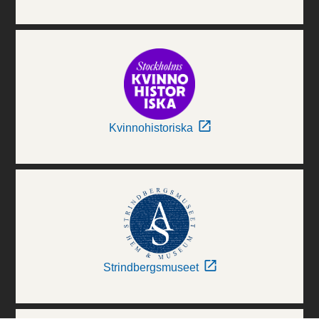
Kvinnohistoriska
Strindbergsmuseet