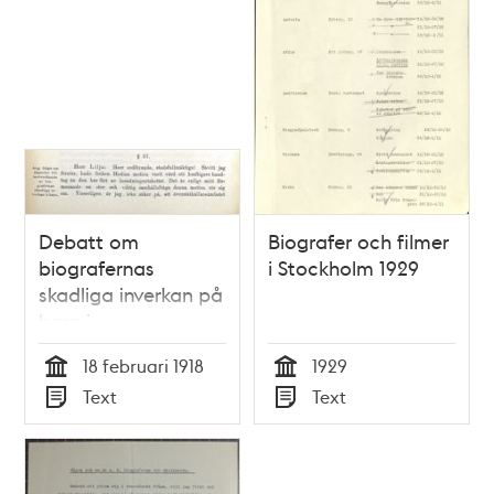
Debatt om
Biografer och filmer
biografernas
i Stockholm 1929
skadliga inverkan på
barn i
Stadsfullmäktige
18 februari 1918
1929
Tid
Tid
Text
Text
Typ
Typ