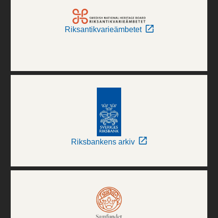
Riksantikvarieämbetet
Riksbankens arkiv