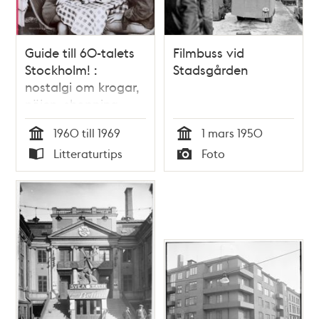
Guide till 60-talets
Filmbuss vid
Stockholm! :
Stadsgården
nostalgi om krogar,
nöjen, shopping,
händelser och
1960 till 1969
1 mars 1950
människor för inte
Tid
Tid
Litteraturtips
Foto
så länge sen /
Typ
Typ
Anders Post, Anders
Gunér