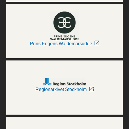
Prins Eugens Waldemarsudde
Regionarkivet Stockholm