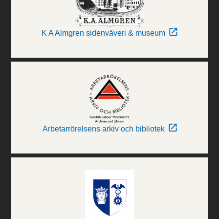
K A Almgren sidenväveri & museum
Arbetarrörelsens arkiv och bibliotek