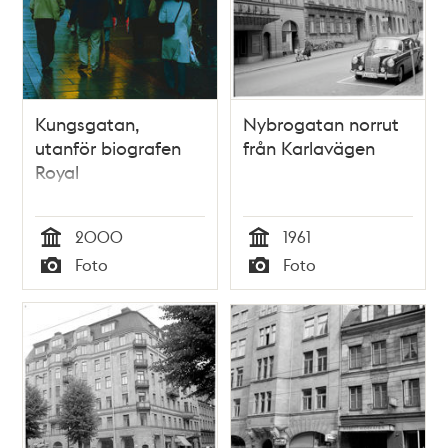
Kungsgatan,
Nybrogatan norrut
utanför biografen
från Karlavägen
Royal
2000
1961
Tid
Tid
Foto
Foto
Typ
Typ