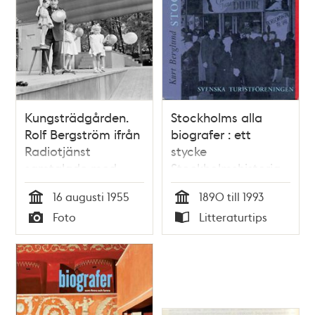
Kungsträdgården.
Stockholms alla
Rolf Bergström ifrån
biografer : ett
Radiotjänst
stycke
samtalade med
Stockholmshistoria
barn på scen, för
från 90-tal till 90-
16 augusti 1955
1890 till 1993
att få fram en
tal / Kurt Berglund
Tid
Tid
Foto
Litteraturtips
barnröst som skulle
Typ
Typ
vädja om stöd åt
Barnens dags
verksamhet på
biografer, under
hösten