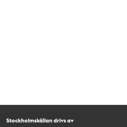
Kontakt
Stockholmskällan
Stockholmskällan drivs av