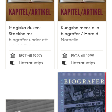
Magiska duken:
Kungsholmens alla
Stockholms
biografer / Harald
biografer under ett
Norbelie
sekel / Christer
Jörgensen
1897 till 1990
1906 till 1992
Tid
Tid
Litteraturtips
Litteraturtips
Typ
Typ