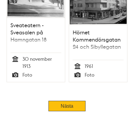
Sveateatern -
Sveasalen på
Hörnet
Hamngatan 18
Kommendörsgatan
24 och Sibyllegatan
30 november
Tid
1913
1961
Tid
Foto
Foto
Typ
Typ
Nästa