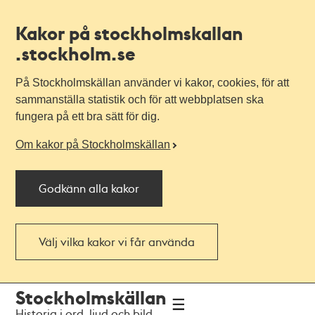
Kakor på stockholmskallan
.stockholm.se
På Stockholmskällan använder vi kakor, cookies, för att
sammanställa statistik och för att webbplatsen ska
fungera på ett bra sätt för dig.
Om kakor på Stockholmskällan
Godkänn alla kakor
Välj vilka kakor vi får använda
Till
Till
Stockholmskällan
navigationen
huvudinnehållet
Historia i ord, ljud och bild