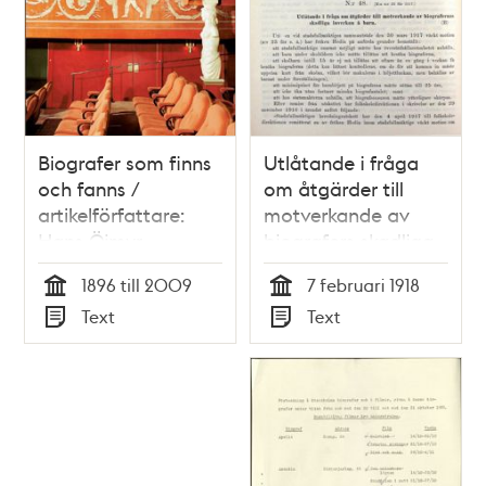
Biografer som finns
Utlåtande i fråga
och fanns /
om åtgärder till
artikelförfattare:
motverkande av
Hans Öjmyr
biografers skadliga
inverkan å barn –
1896 till 2009
7 februari 1918
Stadsfullmäktige
Tid
Tid
Text
Text
1918
Typ
Typ