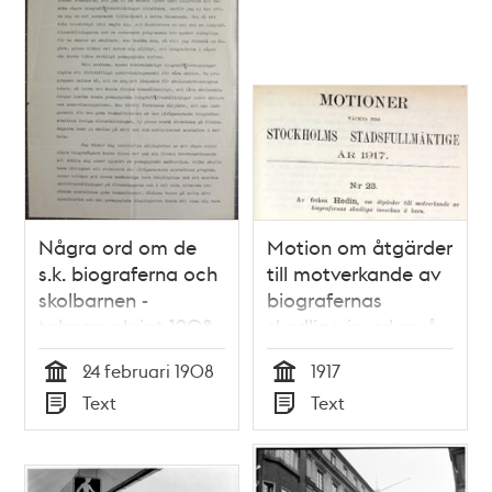
Några ord om de
Motion om åtgärder
s.k. biograferna och
till motverkande av
skolbarnen -
biografernas
talmanuskript 1908
skadliga inverkan å
barn -
24 februari 1908
1917
Stadsfullmäktige
Tid
Tid
Text
Text
1917
Typ
Typ