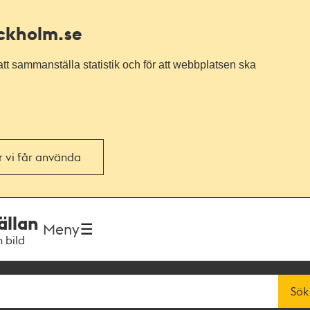
ockholm.se
tt sammanställa statistik och för att webbplatsen ska
or vi får använda
ällan
Meny
h bild
Sök