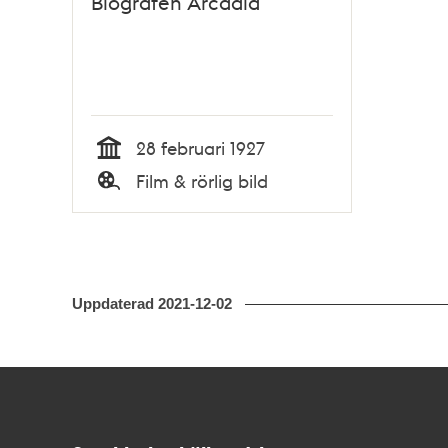
Biografen Arcadia
28 februari 1927
Tid
Film & rörlig bild
Typ
Uppdaterad
2021-12-02
Kontakt
Stockholmskällan