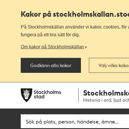
Kakor på stockholmskallan
.st
På Stockholmskällan använder vi kakor, cookies, för a
fungera på ett bra sätt för dig.
Om kakor på Stockholmskällan
Godkänn alla kakor
Välj vilka kak
Till
Till
Stockholmsk
navigationen
huvudinnehållet
Historia i ord, ljud oc
Fritextsök