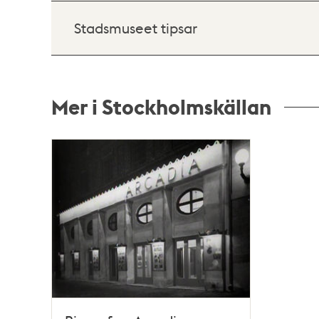
Stadsmuseet tipsar
Mer i Stockholmskällan
Relaterade
poster
och
teman