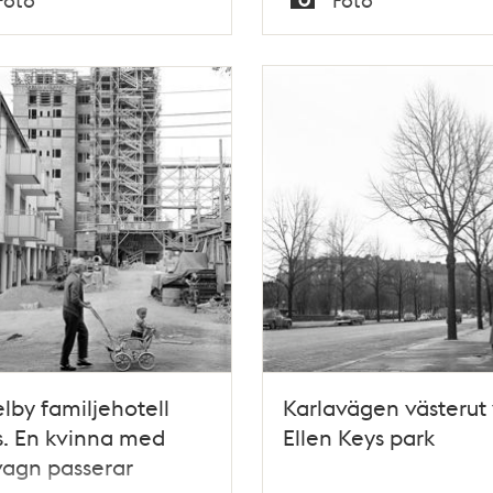
Typ
lby familjehotell
Karlavägen västerut 
. En kvinna med
Ellen Keys park
vagn passerar