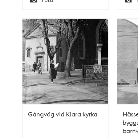
Typ
Typ
Gångväg vid Klara kyrka
Hässe
byggs
barn