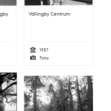
ngby
Vällingby Centrum
1957
Tid
Foto
Typ