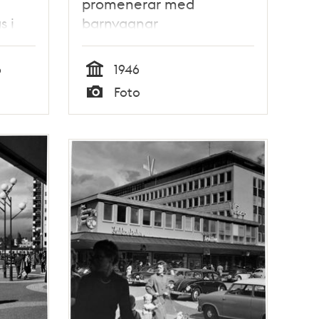
promenerar med
s i
barnvagnar
6
1946
Tid
Foto
Typ