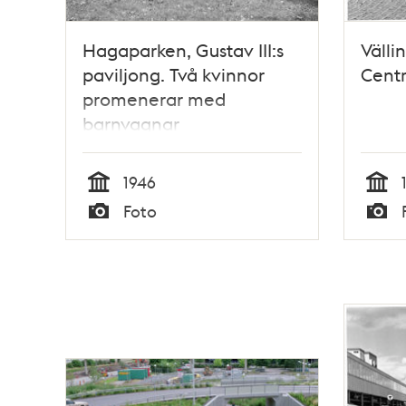
Hagaparken, Gustav III:s
Välli
paviljong. Två kvinnor
Cent
promenerar med
barnvagnar
1946
Tid
Tid
Foto
Typ
Typ