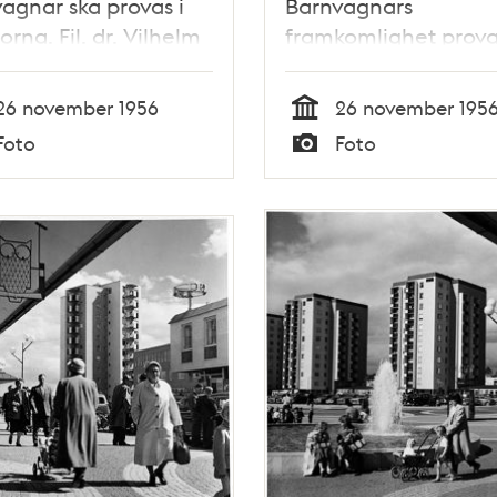
agnar ska provas i
Barnvagnars
orna. Fil. dr. Vilhelm
framkomlighet prova
s Pettersson
trapporna
strerar sin
26 november 1956
26 november 195
nning; en barnvagn
Tid
Foto
Foto
an gå i trappor
Typ