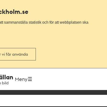
ockholm.se
tt sammanställa statistik och för att webbplatsen ska
or vi får använda
ällan
Meny
h bild