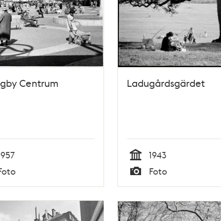
ngby Centrum
Ladugårdsgärdet
1957
1943
Tid
Foto
Foto
Typ