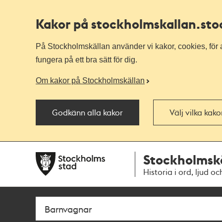
Kakor på stockholmskallan
.st
På Stockholmskällan använder vi kakor, cookies, för a
fungera på ett bra sätt för dig.
Om kakor på Stockholmskällan
Godkänn alla kakor
Välj vilka kak
Till
Till
Stockholmsk
navigationen
huvudinnehållet
Historia i ord, ljud oc
Sök
Fritextsök