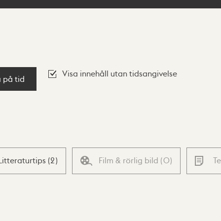
Visa innehåll utan tidsangivelse
a på tid
Litteraturtips
(
2
)
Film & rörlig bild
(
0
)
T