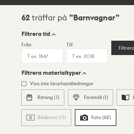
62
Barnvagnar
träffar på
Sökresultat
Filtrera tid
Från
Till
Visningsläge
Filtrer
Filtrera materialtyper
Lista
Karta
Visa inte lärarhandledningar
Ritning
(
1
)
Föremål
(
1
)
Bildkonst
(
0
)
Foto
(
62
)