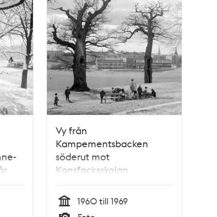
Vy från
Kampementsbacken
nne-
söderut mot
år
Konsfacksskolan.
1960 till 1969
Tid
Foto