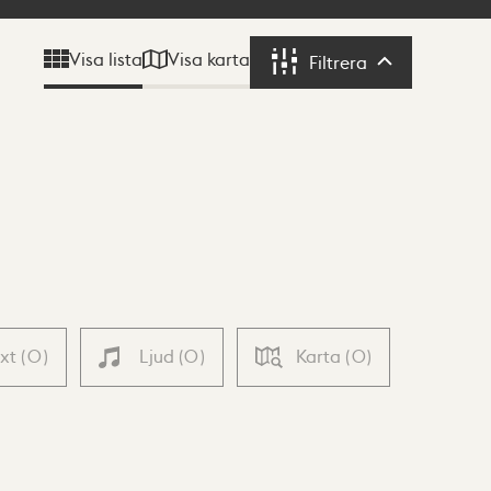
Visa karta
Visa lista
Filtrera
Filtrera
ext
(
0
)
Ljud
(
0
)
Karta
(
0
)