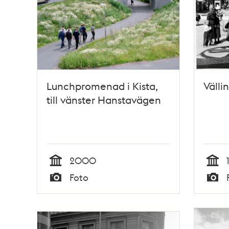
Lunchpromenad i Kista,
Välli
till vänster Hanstavägen
2000
Tid
Tid
Foto
Typ
Typ