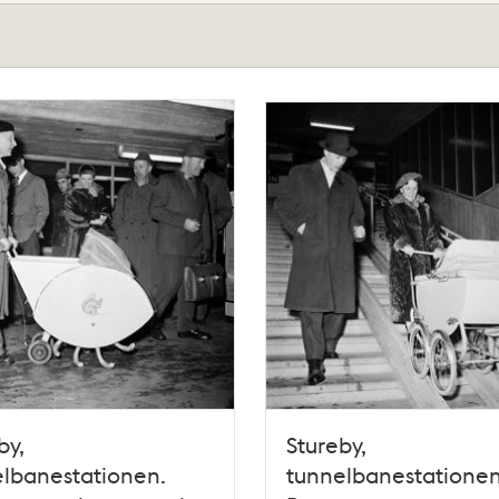
by,
Stureby,
lbanestationen.
tunnelbanestationen