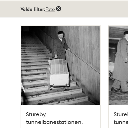
Totalt
Valda filter:
Foto
62
träffar
Stureby,
Sture
tunnelbanestationen.
tunne