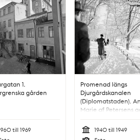
rgatan 1.
Promenad längs
rgrenska gården
Djurgårdskanalen
(Diplomatstaden). A
Marie af Petersens g
med barnvagnen
1960 till 1969
1940 till 1949
Tid
Foto
Foto