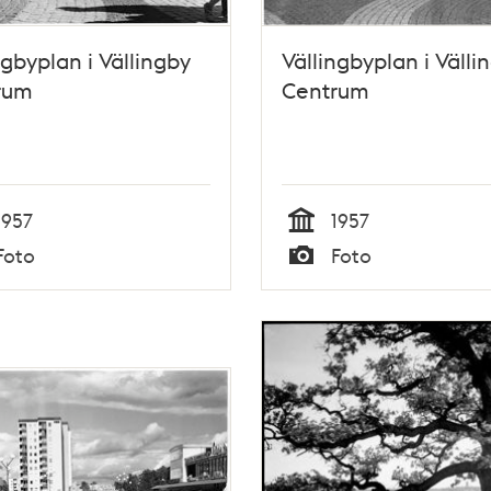
ngbyplan i Vällingby
Vällingbyplan i Välli
rum
Centrum
1957
1957
Tid
Foto
Foto
Typ