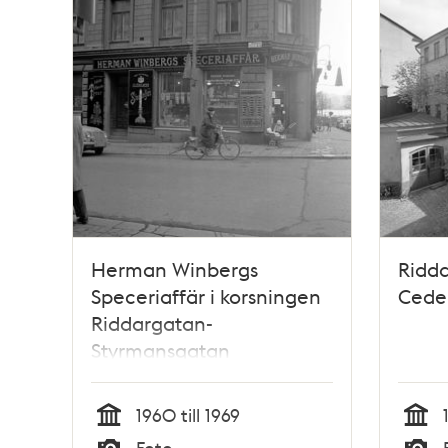
Herman Winbergs
Ridda
Speceriaffär i korsningen
Cede
Riddargatan-
Styrmansgatan
1960 till 1969
Tid
Tid
Foto