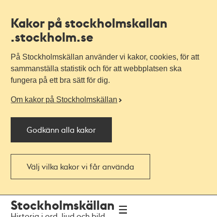
Kakor på stockholmskallan
.stockholm.se
På Stockholmskällan använder vi kakor, cookies, för att
sammanställa statistik och för att webbplatsen ska
fungera på ett bra sätt för dig.
Om kakor på Stockholmskällan
Godkänn alla kakor
Välj vilka kakor vi får använda
Till
Till
Stockholmskällan
navigationen
huvudinnehållet
Historia i ord, ljud och bild