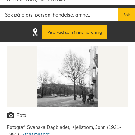
Fritextsök
Sök
Visa vad som finns nära mig
Foto
Fotograf: Svenska Dagbladet, Kjellström, John (1921-
1995).
Stadsmuseet