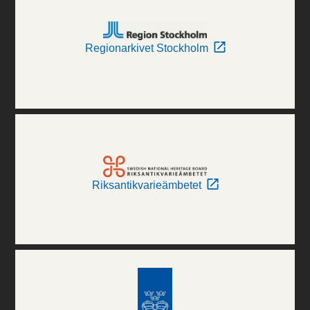
Regionarkivet Stockholm
Riksantikvarieämbetet