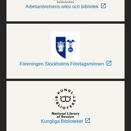
Arbetarrörelsens arkiv och bibliotek
Föreningen Stockholms Företagsminnen
Kungliga Biblioteket