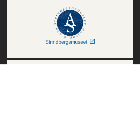
Strindbergsmuseet
Thielska Galleriet