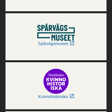
Spårvägsmuseet
Kvinnohistoriska