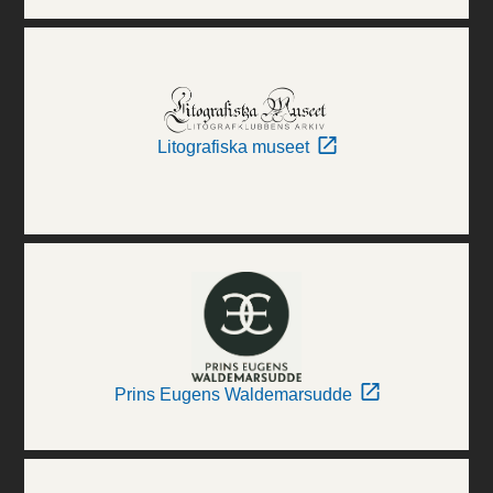
Litografiska museet
Prins Eugens Waldemarsudde