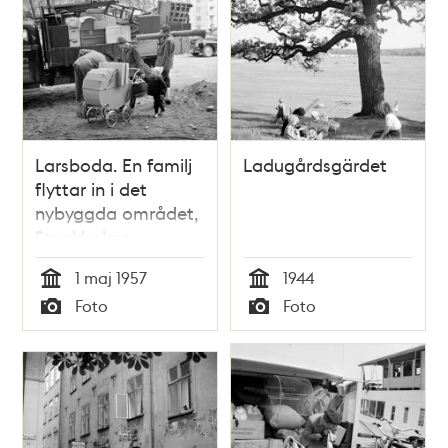
Larsboda. En familj
Ladugårdsgärdet
flyttar in i det
nybyggda området,
Stockholms
sydligaste stadsdel
1 maj 1957
1944
Tid
Tid
Foto
Foto
Typ
Typ