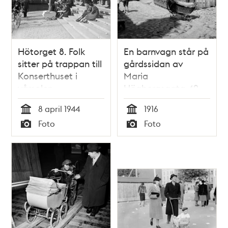
Hötorget 8. Folk
En barnvagn står på
sitter på trappan till
gårdssidan av
Konserthuset i
Maria
vårsolen
Högbergsgata 49.
Nuvarande
8 april 1944
1916
Högbergsgatan 83
Tid
Tid
Foto
Foto
Typ
Typ