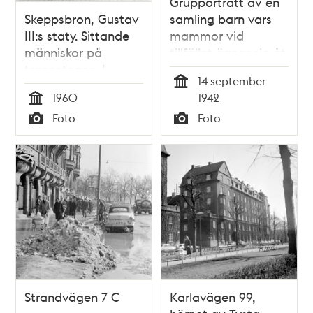
Grupporträtt av en
Skeppsbron, Gustav
samling barn vars
III:s staty. Sittande
mammor vid
människor på
tillfället ägnar sig åt
trappstegen. I
husmodersgymnastik.
14 september
bakgrunden
Här passas de av
Tid
1960
1942
Stockholms slott
barnträdgårdslärarinnan
Tid
Foto
Foto
Margot Fränckels
Typ
Typ
Strandvägen 7 C
Karlavägen 99,