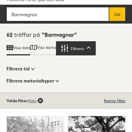
Sök
Fritextsök
Sök
Sökresultat
62
träffar på
Barnvagnar
Visa karta
Visa lista
Filtrera
Filtrera
Filtrera tid
Filtrera materialtyper
Visningsläge
Totalt
Valda filter:
Foto
Rensa filter
62
träffar
Lista
Karta