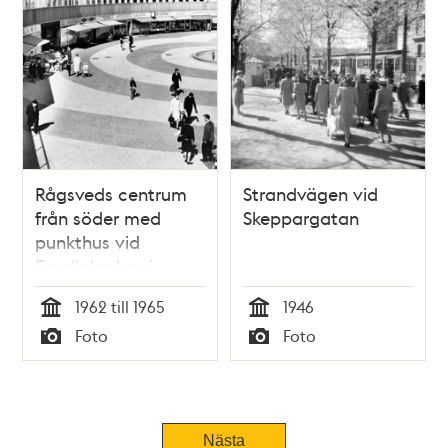
Rågsveds centrum
Strandvägen vid
från söder med
Skeppargatan
punkthus vid
Ervallakroken i
bakgrunden.
1962 till 1965
1946
Tid
Tid
Foto
Foto
Typ
Typ
Tidigare
Nästa