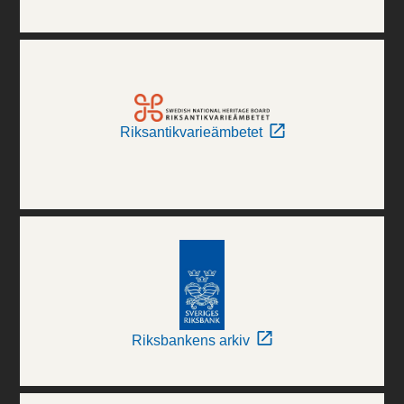
Riksantikvarieämbetet
Riksbankens arkiv