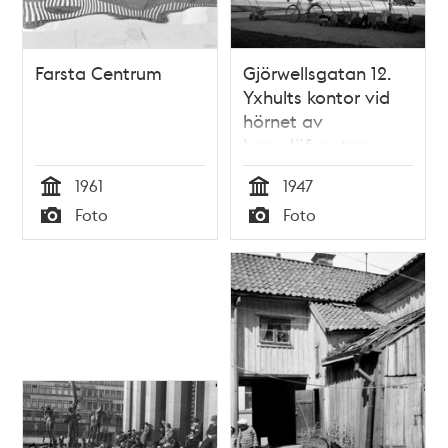
Farsta Centrum
Gjörwellsgatan 12.
Yxhults kontor vid
hörnet av
Lagerlöfsgatan
1961
1947
Tid
Tid
Foto
Foto
Typ
Typ