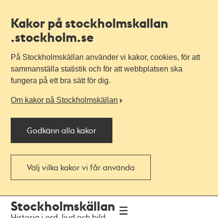
Kakor på stockholmskallan
.stockholm.se
På Stockholmskällan använder vi kakor, cookies, för att
sammanställa statistik och för att webbplatsen ska
fungera på ett bra sätt för dig.
Om kakor på Stockholmskällan
Godkänn alla kakor
Välj vilka kakor vi får använda
Till
Till
Stockholmskällan
navigationen
huvudinnehållet
Historia i ord, ljud och bild