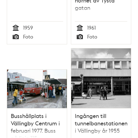
hörnet av Tysta
gatan
1959
1961
Tid
Tid
Foto
Foto
Typ
Typ
Busshållplats i
Ingången till
Vällingby Centrum i
tunnelbanestationen
februari 1977. Buss
i Vällingby år 1955
på linje 115.