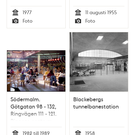
1977
11 augusti 1955
Tid
Tid
Foto
Foto
Typ
Typ
Södermalm.
Blackebergs
Götgatan 98 - 132,
tunnelbanestation
Ringvägen 111 - 121.
Ringens centrum.
Interiör. Människor
1982 till 1989
1958