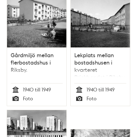
Gårdmiljö mellan
Lekplats mellan
flerbostadshus i
bostadshusen i
Riksby.
kvarteret
Brickbandet i Riksby.
1940 till 1949
1940 till 1949
Tid
Tid
Foto
Foto
Typ
Typ