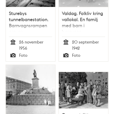
Sturebys
Valdag. Folkliv kring
tunnelbanestation.
vallokal. En familj
Barnvagnsrampen
med barn i
provas
barnvagn
26 november
20 september
Tid
Tid
1956
1942
Foto
Foto
Typ
Typ