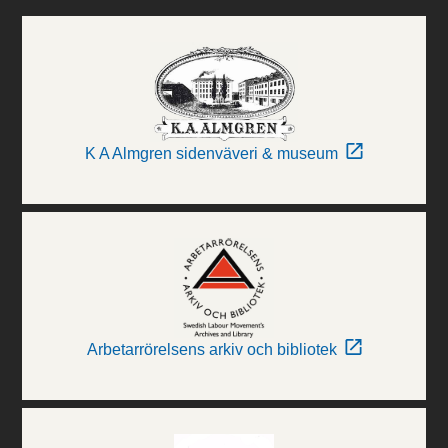
K A Almgren sidenväveri & museum
Arbetarrörelsens arkiv och bibliotek