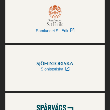
Samfundet S:t Erik
Sjöhistoriska