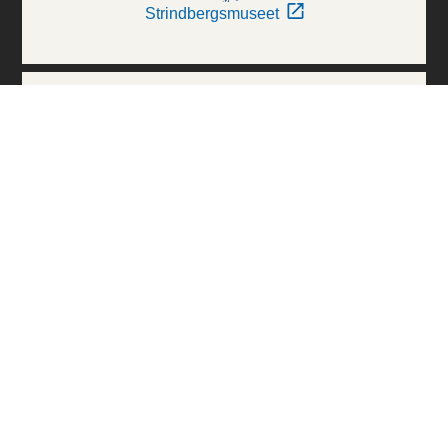
Strindbergsmuseet
Thielska Galleriet
Världskulturmuseerna