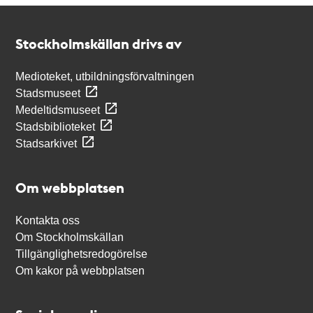
Kontakt
Stockholmskällan
Stockholmskällan drivs av
Medioteket, utbildningsförvaltningen
Stadsmuseet
Medeltidsmuseet
Stadsbiblioteket
Stadsarkivet
Om webbplatsen
Kontakta oss
Om Stockholmskällan
Tillgänglighetsredogörelse
Om kakor på webbplatsen