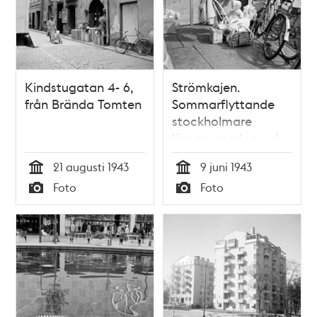
Kindstugatan 4- 6,
Strömkajen.
från Brända Tomten
Sommarflyttande
stockholmare
lämnar staden och
åker ut till
21 augusti 1943
9 juni 1943
skärgården. En
Tid
Tid
Foto
Foto
mamma gör sig och
Typ
Typ
sitt barn redo för
att gå på
skärgårdsbåten