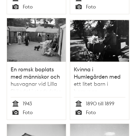
som besöker
Tid
Tid
Foto
Foto
servering.
Typ
Typ
En romsk boplats
Kvinna i
med människor och
Humlegården med
husvagnar vid Lilla
ett litet barn i
Sköndal i stadsdelen
barnvagn.
Gubbängen
1943
1890 till 1899
Tid
Tid
Foto
Foto
Typ
Typ