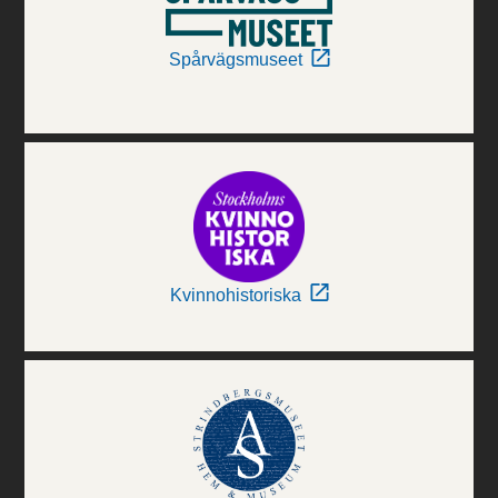
Spårvägsmuseet
Kvinnohistoriska