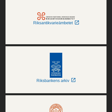
Riksantikvarieämbetet
Riksbankens arkiv