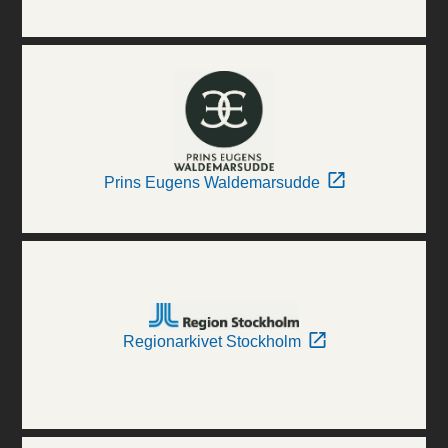
Prins Eugens Waldemarsudde
Regionarkivet Stockholm