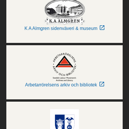
K A Almgren sidenväveri & museum
Arbetarrörelsens arkiv och bibliotek