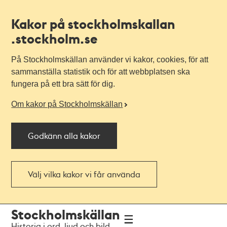
Kakor på stockholmskallan
.stockholm.se
På Stockholmskällan använder vi kakor, cookies, för att
sammanställa statistik och för att webbplatsen ska
fungera på ett bra sätt för dig.
Om kakor på Stockholmskällan
Godkänn alla kakor
Välj vilka kakor vi får använda
Till
Till
Stockholmskällan
navigationen
huvudinnehållet
Historia i ord, ljud och bild