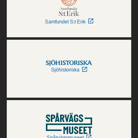
Samfundet S:t Erik
Sjöhistoriska
Spårvägsmuseet